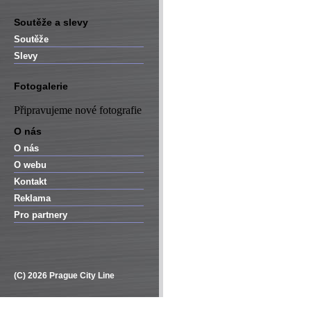
Soutěže a slevy
Soutěže
Slevy
Fotogalerie
Připravujeme nové fotografie
O nás
O nás
O webu
Kontakt
Reklama
Pro partnery
(C) 2026 Prague City Line