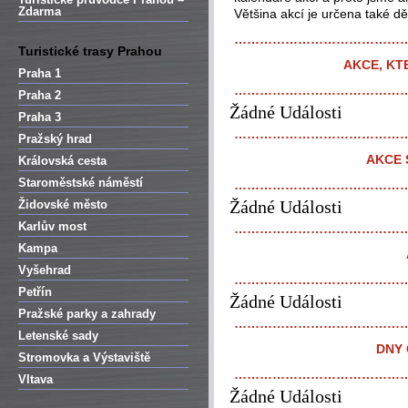
Zdarma
Většina akcí je určena také d
…………………………………
Turistické trasy Prahou
AKCE, KT
Praha 1
…………………………………
Praha 2
Žádné Události
Praha 3
…………………………………
Pražský hrad
AKCE 
Královská cesta
Staroměstské náměstí
…………………………………
Žádné Události
Židovské město
Karlův most
…………………………………
Kampa
Vyšehrad
…………………………………
Petřín
Žádné Události
Pražské parky a zahrady
…………………………………
Letenské sady
DNY 
Stromovka a Výstaviště
…………………………………
Vltava
Žádné Události