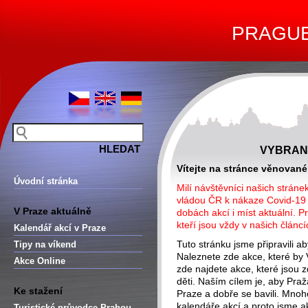
PRAGUE 
VYBRAN
Vítejte na stránce věnovan
Úvodní stránka
Milí návštěvníci našich strán
vládou ČR k nákaze Covid-19 
V Praze aktuálně
dobách akcí i míst aktuální. P
kteří jsou vždy v našich článc
Kalendář akcí v Praze
Tuto stránku jsme připravili 
Tipy na víkend
Naleznete zde akce, které by 
Akce Online
zde najdete akce, které jsou 
děti. Naším cílem je, aby Praž
Ke stažení
Praze a dobře se bavili. Mnohok
kalendáře akcí a proto jsme a
Turistické průvodce Prahou –