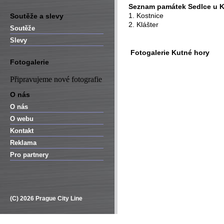
Seznam památek Sedlce u K
1. Kostnice
Soutěže a slevy
2. Klášter
Soutěže
Slevy
Fotogalerie Kutné hory
Fotogalerie
Připravujeme nové fotografie
O nás
O nás
O webu
Kontakt
Reklama
Pro partnery
(C) 2026 Prague City Line