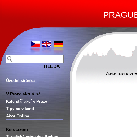
PRAGUE 
Vítejte na stránce
Úvodní stránka
V Praze aktuálně
Kalendář akcí v Praze
Tipy na víkend
Akce Online
Ke stažení
Turistické průvodce Prahou –