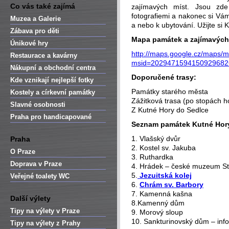
Co vás také zajímá
zajímavých míst. Jsou zd
fotografiemi a nakonec si Vám
Muzea a Galerie
a nebo k ubytování. Užijte si
Zábava pro děti
Mapa památek a zajímavých
Únikové hry
http://maps.google.cz/maps/
Restaurace a kavárny
msid=2029471594150929682
Nákupní a obchodní centra
Doporučené trasy:
Kde vznikají nejlepší fotky
Památky starého města
Kostely a církevní památky
Zážitková trasa (po stopách ho
Slavné osobnosti
Z Kutné Hory do Sedlce
Praha pro handicapované
Seznam památek Kutné Hor
1. Vlašský dvůr
Praha
2. Kostel sv. Jakuba
O Praze
3. Ruthardka
Doprava v Praze
4. Hrádek – české muzeum St
5.
Jezuitská kolej
Veřejné toalety WC
6.
Chrám sv. Barbory
7. Kamenná kašna
Další výlety
8.Kamenný dům
Tipy na výlety v Praze
9. Morový sloup
10. Sankturinovský dům – inf
Tipy na výlety z Prahy