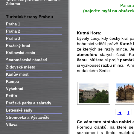
Zdarma
Panora
(najeďte myší na obráze
Turistické trasy Prahou
Praha 1
-
Praha 2
Kutná Hora:
Bývaly časy, kdy český král pa
Praha 3
bohatství vděčil právě
Kutné 
Pražský hrad
ze kterých se razily mince. 
Královská cesta
atmosféru
starých časů. Ku
času
. Můžete si projít
památ
Staroměstské náměstí
si vyzkoušet ražbu mincí. A n
Židovské město
nedalekém Sedlci.
Karlův most
Kampa
Vyšehrad
Petřín
Pražské parky a zahrady
Letenské sady
◄
1
Stromovka a Výstaviště
Co vám tato stránka nabízí 
Vltava
Formou článků, na které se 
seznámení s tímto malebn