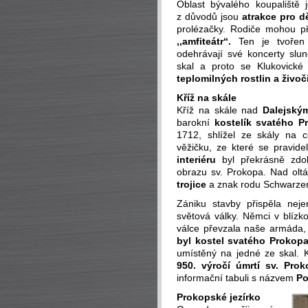
Oblast bývalého koupaliště
z důvodů jsou
atrakce pro dě
prolézačky. Rodiče mohou p
,,amfiteátr“.
Ten je tvořen 
odehrávají své koncerty slun
skal a proto se Klukovické
teplomilných rostlin a živoč
Kříž na skále
Kříž na skále nad
Dalejský
barokní
kostelík svatého P
1712, shlížel ze skály na c
věžičku, ze které se pravid
interiéru
byl překrásně zdob
obrazu sv. Prokopa. Nad olt
trojice
a znak rodu Schwarzen
Zániku stavby přispěla nej
světová války. Němci v blízk
válce převzala naše armáda, 
byl kostel svatého Prokopa
umístěný na jedné ze skal. Kř
950. výročí úmrtí sv. Pro
informační tabuli s názvem
Po
Prokopské jezírko