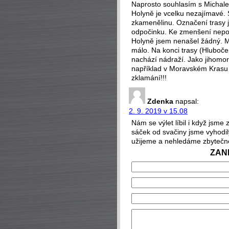
Naprosto souhlasím s Michale
Holyně je vcelku nezajímavé. S
zkamenělinu. Označení trasy j
odpočinku. Ke zmenšení nepo
Holyně jsem nenašel žádný. Me
málo. Na konci trasy (Hluboč
nachází nádraží. Jako jihomor
například v Moravském Krasu 
zklamání!!!
Zdenka
napsal:
2. 9. 2019 v 15.08
Nám se výlet líbil i když jsm
sáček od svačiny jsme vyhodily
užijeme a nehledáme zbytečn
ZAN