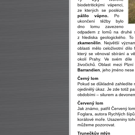
biodetritickými vápenci,
ze kterých se posléze
pálilo vápno.
Po
ukončení těžby bylo
dno lomu zavezeno
odpadem z lomů na druhé st
z hlediska geologického. T
zkamenělin
. Největší význa
oblasti mělo celoživotní díl
který se věnoval sbírání a 
okolí Prahy. Ve svém díle
živočichů. Oblast mezi Plzn
Barrandien
, jeho jméno nese 
Černý lom
Pokud se důkladně zahledíte 
ojedinělý úkaz. Je zde totiž 
obdobími – silurem a devone
Červený lom
Jak známo, patřil Červený lom
Foglara, autora Rychlých šípů
korálové moře. Usazeniny toh
můžeme pozorovat.
Trunečkův mlýn