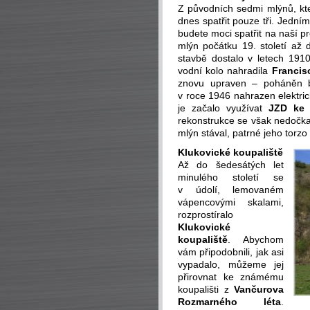
Z původních sedmi mlýnů, kt
dnes spatřit pouze tři. Jední
budete moci spatřit na naší p
mlýn počátku 19. století až 
stavbě dostalo v letech 1910
vodní kolo nahradila
Francis
znovu upraven – poháněn b
v roce 1946 nahrazen elektri
je začalo využívat
JZD ke 
rekonstrukce se však nedočkal
mlýn stával, patrné jeho torzo 
Klukovické koupaliště
Až do šedesátých let
minulého století se
v údolí, lemovaném
vápencovými skalami,
rozprostíralo
Klukovické
koupaliště
. Abychom
vám připodobnili, jak asi
vypadalo, můžeme jej
přirovnat ke známému
koupališti z
Vančurova
Rozmarného léta
.