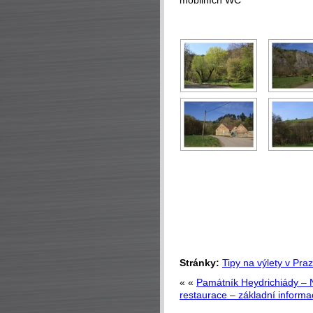
mobilních WC
Stránky:
Tipy na výlety v Pra
« «
Památník Heydrichiády – 
restaurace – základní informa