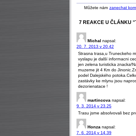
Můžete nám
zanechat kom
7 REAKCE U ČLÁNKU “
Michal
napsal:
20. 7. 2013 v 20.42
Strasna trasa,u Truneckeho m
vyslapu je další informacni ce
jen zelena turisticka znacka!
muzeme jit 4 Km do Jinonic.Z
podel Dalejského potoka.Celk
zastávky ke mlynu jsou napro
dezorienatace !
martincova
napsal:
9. 3. 2014 v 23.25
Trasu jsme absolvovali bez p
Honza
napsal:
7. 6. 2014 v 14.39