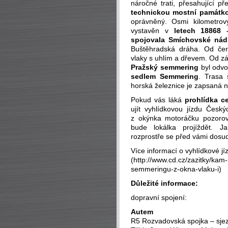
náročné trati, přesahující p
technickou mostní památk
oprávněný. Osmi kilometro
vystavěn v
letech 18868 
spojovala Smíchovské nádr
Buštěhradská dráha. Od čer
vlaky s uhlím a dřevem. Od zář
Pražský semmering
byl odvo
sedlem Semmering
. Trasa 
horská železnice je zapsaná 
Pokud vás láká
prohlídka c
ujít vyhlídkovou jízdu Česk
z okýnka motoráčku pozorovat
bude lokálka projíždět. J
rozprostře se před vámi dosud
Více informací o vyhlídkové j
(http://www.cd.cz/zazitky/kam
semmeringu-z-okna-vlaku-i)
Důležité informace:
dopravní spojení:
Autem
R5 Rozvadovská spojka – sjezd 