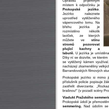
Opravdu příjemným
místem k odpočinku je
Prokopské jezírko
.
Jezírko naleznete
uprostřed vytěženého
vápencového lomu. Na
břehu jezírka je
rozmístěno několik
laviček, ze kterých
můžete ve
stínu
stromů pozorovat
plující kachny a
labutě.
U jezírka je umístěn
Díky ní se dozvíte, ve které
se vytěžený kámen využíval.
nacházejí zkameněliny velkých
Barrandovských filmových stu
Prokopské jezírko si mimo 
příslušník policie popisuje žá
zastřelit diverzanta: „Roz
brašnou!“ (v pozadí scény Pro
Viadukt Pražského semmer
Prokopské údolí je přemostěno
semmering.
Nad údolím se t