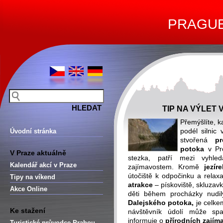
PRAGUE 
TIP NA VÝLET
Přemýšlíte, 
podél silnic
Úvodní stránka
stvořená
p
potoka
v Pro
V Praze aktuálně
stezka, patří mezi vyhle
Kalendář akcí v Praze
zajímavostem. Kromě
jezír
útočiště k odpočinku a relax
Tipy na víkend
atrakce
– pískoviště, skluzavk
Akce Online
děti během procházky nudily
Dalejského potoka,
je celk
Ke stažení
návštěvník údolí může spatř
informuje o
přírodních zajím
Turistické průvodce Prahou –