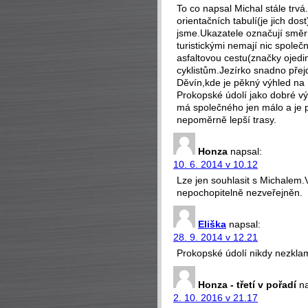
To co napsal Michal stále trv
orientačních tabulí(je jich d
jsme.Ukazatele označují směr 
turistickými nemají nic spole
asfaltovou cestu(značky ojedi
cyklistům.Jezírko snadno přej
Děvín,kde je pěkný výhled na P
Prokopské údolí jako dobré výl
má společného jen málo a je p
nepoměrně lepší trasy.
Honza
napsal:
10. 6. 2014 v 10.12
Lze jen souhlasit s Michalem.
nepochopitelně nezveřejněn.
Eliška
napsal:
28. 9. 2014 v 12.21
Prokopské údolí nikdy nezkla
Honza - třetí v pořadí
n
2. 10. 2016 v 21.17