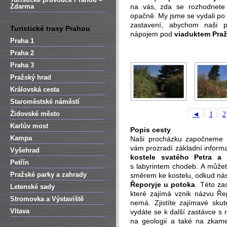
Zdarma
na vás, zda se rozhodnete 
opačně. My jsme se vydali po
zastavení, abychom naši p
Turistické trasy Prahou
nápojem pod
viaduktem Pra
Praha 1
Praha 2
Praha 3
Pražský hrad
Královská cesta
Staroměstské náměstí
Židovské město
◄
1
2
Karlův most
Popis cesty
Kampa
Naši procházku započneme
vám prozradí základní inform
Vyšehrad
kostele svatého Petra a 
Petřín
s labyrintem chodeb. A můžete
Pražské parky a zahrady
směrem ke kostelu, odkud nás
Řeporyje u potoka
. Této za
Letenské sady
které zajímá vznik názvu Ře
Stromovka a Výstaviště
nemá. Zjistíte zajímavé sku
Vltava
vydáte se k další zastávce 
na geologii a také na zkame