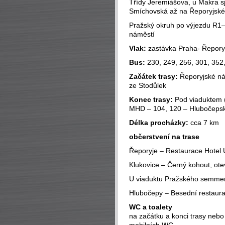
Třídy Jeremiášova, u Makra sj
Smíchovská až na Řeporyjské
Pražský okruh po výjezdu R1–
náměstí
Vlak:
zastávka Praha- Řepory
Bus:
230, 249, 256, 301, 352
Začátek trasy:
Řeporyjské ná
ze Stodůlek
Konec trasy:
Pod viaduktem (
MHD – 104, 120 – Hlubočeps
Délka procházky:
cca 7 km
občerstvení
na trase
Řeporyje – Restaurace Hotel 
Klukovice – Černý kohout, ot
U viaduktu Pražského semmer
Hlubočepy – Besední restaura
WC a toalety
na začátku a konci trasy nebo 