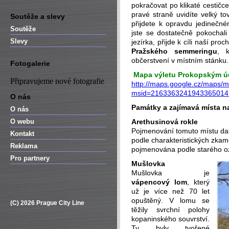
pokračovat po klikaté cestičc
pravé straně uvidíte velký to
Soutěže a slevy
přijdete k opravdu jedineč
Soutěže
jste se dostatečně pokochal
Slevy
jezírka, přijde k cíli naší pro
Pražského semmeringu
, 
občerstvení v místním stánku.
Fotogalerie
Mapa výletu Prokopským ú
Připravujeme nové fotografie
http://maps.google.cz/maps/
msid=2163363241943365014
O nás
Památky a zajímavá místa na
O nás
O webu
Arethusinová rokle
Pojmenování tomuto místu dal
Kontakt
podle charakteristických zkam
Reklama
pojmenována podle starého ozn
Pro partnery
Mušlovka
Mušlovka je
vápencový lom
, který
už je více než 70 let
opuštěný. V lomu se
(C) 2026 Prague City Line
těžily svrchní polohy
kopaninského souvrství.
Ty byly tvořené