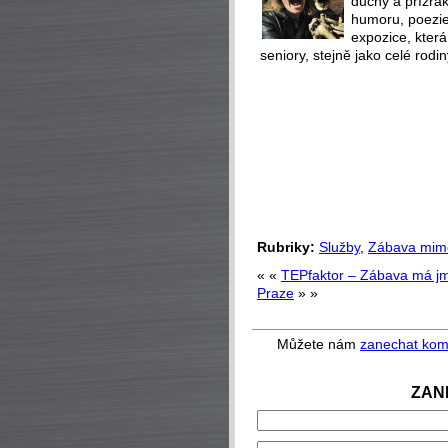
duchy a přízra
humoru, poezie 
expozice, která
seniory, stejně jako celé rodin
Rubriky:
Služby
,
Zábava mim
« «
TEPfaktor – Zábava má j
Praze
» »
Můžete nám
zanechat kom
ZAN