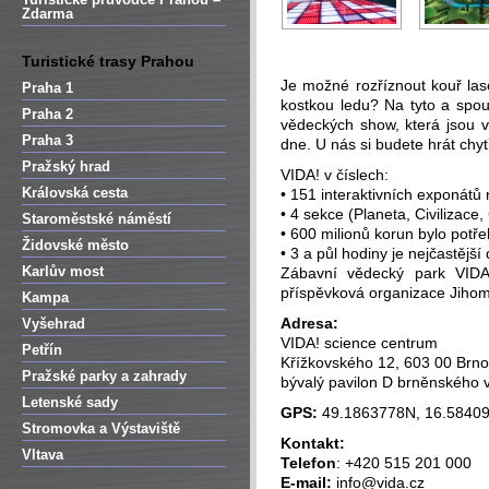
Zdarma
Turistické trasy Prahou
Je možné rozříznout kouř la
Praha 1
kostkou ledu? Na tyto a spo
Praha 2
vědeckých show, která jsou v
Praha 3
dne. U nás si budete hrát chyt
Pražský hrad
VIDA! v číslech:
Královská cesta
• 151 interaktivních exponátů
• 4 sekce (Planeta, Civilizace
Staroměstské náměstí
• 600 milionů korun bylo potř
Židovské město
• 3 a půl hodiny je nejčastější
Karlův most
Zábavní vědecký park VIDA
příspěvková organizace Jihom
Kampa
Adresa:
Vyšehrad
VIDA! science centrum
Petřín
Křížkovského 12, 603 00 Brno
Pražské parky a zahrady
bývalý pavilon D brněnského v
Letenské sady
GPS:
49.1863778N, 16.5840
Stromovka a Výstaviště
Kontakt:
Vltava
Telefon
: +420 515 201 000
E-mail:
info@vida.cz