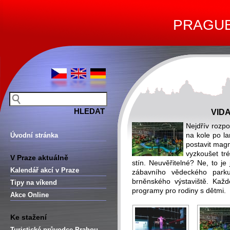
PRAGUE 
VID
Nejdřív rozpo
na kole po l
Úvodní stránka
postavit magn
vyzkoušet tré
V Praze aktuálně
stín. Neuvěřitelné? Ne, to je
Kalendář akcí v Praze
zábavního vědeckého parku
brněnského výstaviště. Každ
Tipy na víkend
programy pro rodiny s dětmi.
Akce Online
Ke stažení
Turistické průvodce Prahou –