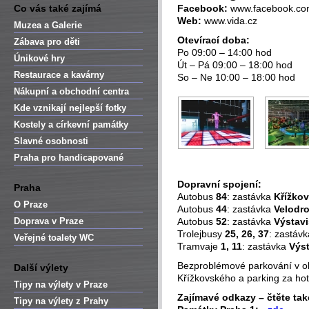
Co vás také zajímá
Facebook:
www.facebook.co
Web:
www.vida.cz
Muzea a Galerie
Otevírací doba:
Zábava pro děti
Po 09:00 – 14:00 hod
Únikové hry
Út – Pá 09:00 – 18:00 hod
Restaurace a kavárny
So – Ne 10:00 – 18:00 hod
Nákupní a obchodní centra
Kde vznikají nejlepší fotky
Kostely a církevní památky
Slavné osobnosti
Praha pro handicapované
Dopravní spojení:
Praha
Autobus
84
: zastávka
Křížko
O Praze
Autobus
44
: zastávka
Velodr
Doprava v Praze
Autobus
52
: zastávka
Výstavi
Trolejbusy
25, 26, 37
: zastáv
Veřejné toalety WC
Tramvaje
1, 11
: zastávka
Výst
Bezproblémové parkování v oko
Další výlety
Křížkovského a parking za hot
Tipy na výlety v Praze
Zajímavé odkazy – čtěte tak
Tipy na výlety z Prahy