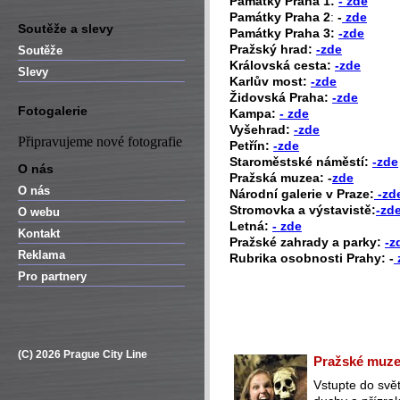
P
amátky Praha 1:
- zde
Památky Praha 2
:
-
zde
Soutěže a slevy
Památky Praha 3:
-zde
Pražský hrad:
-zde
Soutěže
Královská cesta:
-zde
Slevy
Karlův most:
-zde
Židovská Praha:
-zde
Fotogalerie
Kampa:
- zde
Vyšehrad:
-zde
Připravujeme nové fotografie
Petřín:
-zde
Staroměstské náměstí:
-zde
O nás
Pražská muzea: -
zde
O nás
Národní galerie v Praze:
-zd
Stromovka a výstavistě:
-zd
O webu
Letná:
- zde
Kontakt
Pražské zahrady a parky:
-z
Reklama
Rubrika osobnosti Prahy: -
Pro partnery
(C) 2026 Prague City Line
Pražské muzeu
Vstupte do svět