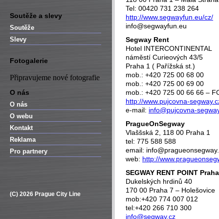
Tel: 00420 731 238 264
Soutěže a slevy
http://www.segwayfun.eu/cz/
info@segwayfun.eu
Soutěže
Slevy
Segway Rent
Hotel INTERCONTINENTAL
náměstí Curieových 43/5
Fotogalerie
Praha 1 ( Pařížská st.)
mob.: +420 725 00 68 00
Připravujeme nové fotografie
mob.: +420 725 00 69 00
O nás
mob.: +420 725 00 66 66 – 
http://www.pujcovna-segway.c
O nás
e-mail:
info@pujcovna-segway
O webu
PragueOnSegway
Kontakt
Vlaššská 2, 118 00 Praha 1
Reklama
tel: 775 588 588
email: info@pragueonsegway
Pro partnery
web:
http://www.pragueonse
SEGWAY RENT POINT Praha
Dukelských hrdinů 40
170 00 Praha 7 – Holešovice
(C) 2026 Prague City Line
mob:+420 774 007 012
tel:+420 266 710 300
info@segway.cz