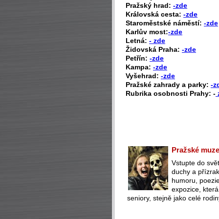
Pražský hrad:
-zde
Královská cesta:
-zde
Staroměstské náměstí:
-zde
Karlův most:
-zde
Letná:
- zde
Židovská Praha:
-zde
Petřín:
-zde
Kampa:
-zde
Vyšehrad:
-zde
Pražské zahrady a parky:
-z
Rubrika osobnosti Prahy: -
Pražské muzeu
Vstupte do svět
duchy a přízra
humoru, poezie 
expozice, která
seniory, stejně jako celé rodin