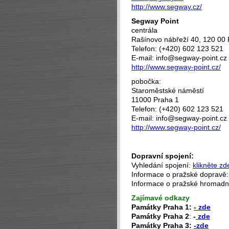
http://www.segway.cz/
Segway Point
centrála
Rašínovo nábřeží 40, 120 00 
Telefon: (+420) 602 123 521
E-mail: info@segway-point.cz
http://www.segway-point.cz/
pobočka:
Staroměstské náměstí
11000 Praha 1
Telefon: (+420) 602 123 521
E-mail: info@segway-point.cz
http://www.segway-point.cz/
Dopravní spojení:
Vyhledání spojení:
klikněte zd
Informace o pražské dopravě
Informace o pražské hromad
Zajímavé odkazy
P
amátky Praha 1:
- zde
Památky Praha 2
:
-
zde
Památky Praha 3:
-zde