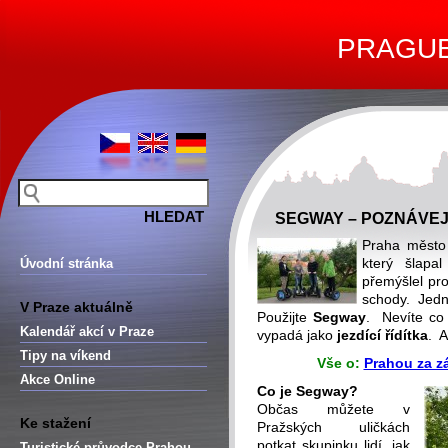
PRAGUE 
SEGWAY – POZNÁVE
Praha měst
který šlap
Úvodní stránka
přemýšlel p
schody. Jedn
V Praze aktuálně
Použijte
Segway
. Nevíte co
Kalendář akcí v Praze
vypadá jako
jezdící řídítka
. A
Tipy na víkend
Vše o:
Prahou za z
Akce Online
Co je Segway?
Občas můžete v
Ke stažení
Pražských uličkách
potkat skupinku lidí, jak
Turistické průvodce Prahou –