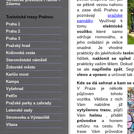
Zdarma
se pěkně vezou nahoru
a zase dolů Prahou a
poznávají
pražské
Turistické trasy Prahou
památky
. Využívají k
Praha 1
tomu
elektrické
Praha 2
vozítko
, které samo
udržuje rovnováhu, a
Praha 3
jeho ovládání je velice
Pražský hrad
snadné. Je vhodné
Královská cesta
prakticky do jakéhokoliv
terén
řidítek,
naklonit se vpřed
Staroměstské náměstí
prakticky vaším tělem. Dokud 
Židovské město
se ale
napřímíte zpět
, Seg
Karlův most
vlevo a vpravo
a určovat tak 
Kampa
Kde se dá sehnat a kam se d
V Praze je několik
Vyšehrad
půjčoven tohoto
Petřín
vozítka. Většina z nich
Pražské parky a zahrady
Vám nabídne již
vytyčenou trasu
, půjčí
Letenské sady
Vám
helmu
, přidělí
Stromovka a Výstaviště
průvodce
a honem
Vltava
vzhůru na cestu. Po
trase Vám průvodce