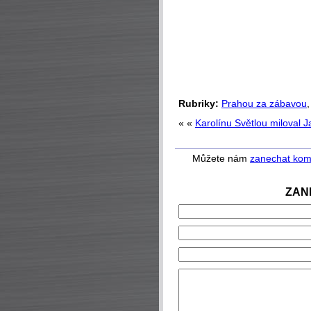
Rubriky:
Prahou za zábavou
« «
Karolínu Světlou miloval 
Můžete nám
zanechat kom
ZAN