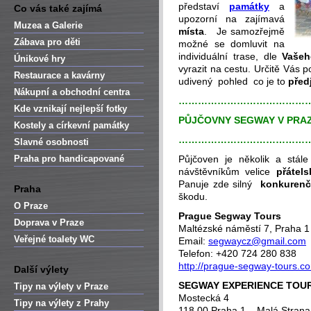
představí
památky
a
Co vás také zajímá
upozorní na zajímavá
Muzea a Galerie
místa
. Je samozřejmě
Zábava pro děti
možné se domluvit na
individuální trase, dle
Vašeh
Únikové hry
vyrazit na cestu. Určitě Vás
Restaurace a kavárny
udivený pohled co je to
předj
Nákupní a obchodní centra
…………………………………
Kde vznikají nejlepší fotky
PŮJČOVNY SEGWAY V PRAZ
Kostely a církevní památky
…………………………………
Slavné osobnosti
Praha pro handicapované
Půjčoven je několik a stál
návštěvníkům velice
přátels
Panuje zde silný
konkurenč
Praha
škodu.
O Praze
Prague Segway Tours
Doprava v Praze
Maltézské náměstí 7, Praha 1
Veřejné toalety WC
Email:
segwaycz@gmail.com
Telefon: +420 724 280 838
http://prague-segway-tours.c
Další výlety
SEGWAY EXPERIENCE TOUR
Tipy na výlety v Praze
Mostecká 4
Tipy na výlety z Prahy
118 00 Praha 1 – Malá Strana