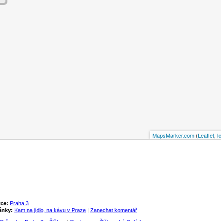
MapsMarker.com
(
Leaflet
,
I
ce:
Praha 3
ánky:
Kam na jídlo, na kávu v Praze
|
Zanechat komentář