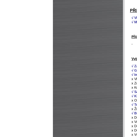
PŘI
√ V
√ M
Při
-
Vyb
√ Z
√ Gr
√ I
x V
x Z
x K
√ S
√ K
x O
√ T
x Ž
√ B
x D
x V
x D
x D
x V