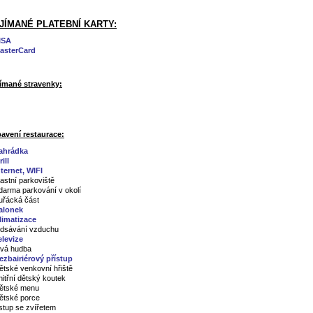
JÍMANÉ PLATEBNÍ KARTY:
ISA
asterCard
jímané stravenky:
avení restaurace:
ahrádka
ill
nternet, WIFI
lastní parkoviště
darma parkování v okolí
uřácká část
alonek
limatizace
dsávání vzduchu
elevize
ivá hudba
ezbairiérový přístup
ětské venkovní hřiště
nitřní dětský koutek
ětské menu
ětské porce
stup se zvířetem