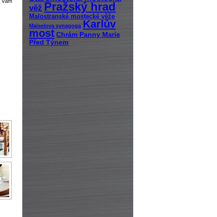
e Vám
Pražský hrad
věž
Malostranské mostecké věže
Karlův
Maiselova synagoga
most
Chrám Panny Marie
Před Týnem