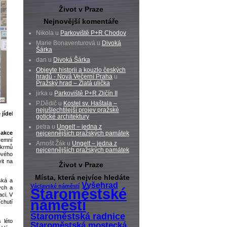
Život v Praze
Nejnovější komentáře
Nikola u
Parkoviště P+R Chodov
Marie Bonaventurová u
Divoká
Šárka
dan u
Divoká Šárka
Objevte historii a kouzlo českých
hradů - Nová Večerní Praha
u
Pražský hrad – Zlatá ulička
jirka u
Parkoviště P+R Zličín II
P.Dědič u
Kostel sv. Haštala –
nejušlechtilejší projev pražské
 jíde
l
gotické architektury
petra u
Ungelt – jedna z
 akce
nejcennějších pražských památek
remní
Arnošt Žák u
Ungelt – jedna z
pokrmů
nejcennějších pražských památek
ového
it na
Život v Praze
Místa, která nejvíce hledáte
ská a
Vyšehrad
Václavské náměstí
ých a
Staroměstské
ci. V
náměstí
chutí
Staroměstská radnice
 léto
Staroměstská mostecká