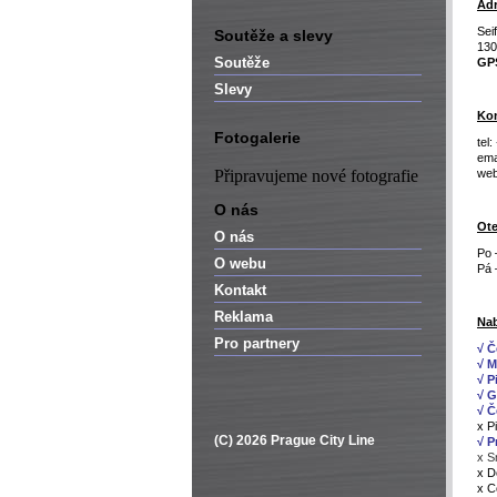
Adr
Sei
Soutěže a slevy
130
Soutěže
GP
Slevy
Kon
Fotogalerie
tel
ema
Připravujeme nové fotografie
we
O nás
Ote
O nás
Po 
O webu
Pá 
Kontakt
Reklama
Nab
Pro partnery
√ Č
√ M
√ P
√ Gr
√ Č
x P
(C) 2026 Prague City Line
√ P
x S
x D
x C