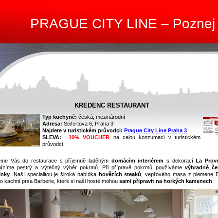
PRAGUE CITY LINE – Poznej
KREDENC RESTAURANT
Typ kuchyně:
česká, mezinárodní
Adresa:
Seifertova 6, Praha 3
Najdete v turistickém průvodci:
Prague City Line Praha 3
SLEVA:
10% VOUCHER
na celou konzumaci v turistickém
průvodci
me Vás do restaurace s příjemně laděným
domácím interiérem
s dekorací
La Prov
ízíme pestrý a výtečný výběr pokrmů. Při přípravě pokrmů používáme
výhradně če
inky
. Naší specialitou je široká nabídka
hovězích steaků
, vepřového masa z plemene 
o kachní prsa Barberie, které si naši hosté mohou
sami připravit na horkých kamenech
.