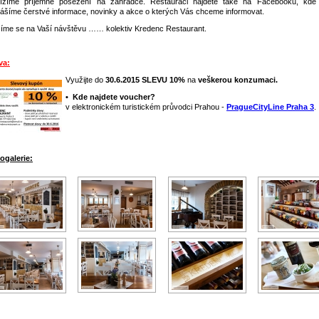
ízíme příjemné posezení na zahrádce. Restauraci najdete také na Facebooku, kd
nášíme čerstvé informace, novinky a akce o kterých Vás chceme informovat.
íme se na Vaší návštěvu …… kolektiv Kredenc Restaurant.
va:
Využijte do
30.6.2015
SLEVU 10%
na
veškerou konzumaci.
• Kde najdete voucher?
v elektronickém turistickém průvodci Prahou -
PragueCityLine Praha 3
.
ogalerie: