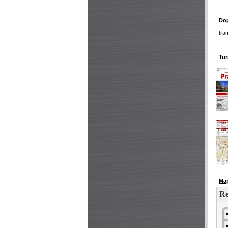
Dop
tra
Tur
Ma
Re