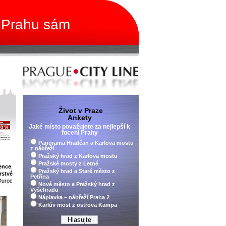
 Prahu sám
Život v Praze
Ankety
Jaké místo považujete za nejlepší k
focení Prahy
Panorama Hradčan a Karlova mostu
z nábřeží
Pražský hrad z Karlova mostu
Pražské mosty z Letné
ence
.
Pražský hrad a Staré město z
rstvé
Petřína
Duroc
Nové město a Pražský hrad z
Vyšehradu
Náplavka – nábřeží Praha 2
Karlův most z ostrova Kampa