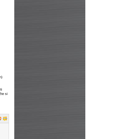
n)
ti
te si