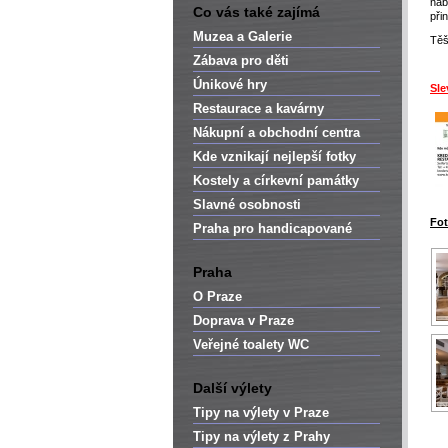
nab
Co vás také zajímá
při
Muzea a Galerie
Těš
Zábava pro děti
Únikové hry
Sle
Restaurace a kavárny
Nákupní a obchodní centra
Kde vznikají nejlepší fotky
Kostely a církevní památky
Slavné osobnosti
Fot
Praha pro handicapované
Praha
O Praze
Doprava v Praze
Veřejné toalety WC
Další výlety
Tipy na výlety v Praze
Tipy na výlety z Prahy