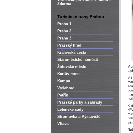
Zdarma
Turistické trasy Prahou
Praha 1
Praha 2
Praha 3
Pražský hrad
Královská cesta
Staroměstské náměstí
Židovské město
V p
a p
Karlův most
V I
Kampa
mal
sem
Vyšehrad
pou
mas
Petřín
hor
Pražské parky a zahrady
K d
Letenské sady
pří
míc
Stromovka a Výstaviště
nab
viš
Vltava
Naš