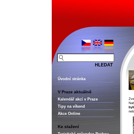
Úvodní stránka
V Praze aktuálně
Kalendář akcí v Praze
Zve
Nab
Tipy na víkend
byl
neb
Akce Online
Ke stažení
Turistické průvodce Prahou –