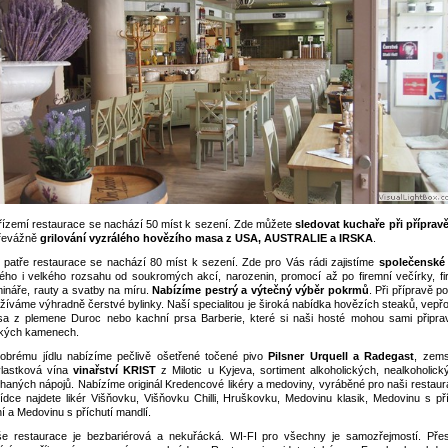
řízemí restaurace se nachází 50 míst k sezení. Zde můžete
sledovat kuchaře při přípravě
řevážně
grilování vyzrálého hovězího masa z USA, AUSTRALIE a IRSKA
.
. patře restaurace se nachází 80 míst k sezení. Zde pro Vás rádi zajistíme
společenské
ého i velkého rozsahu od soukromých akcí, narozenin, promocí až po firemní večírky, fi
ináře, rauty a svatby na míru.
Nabízíme pestrý a výtečný výběr pokrmů
. Při přípravě 
žíváme výhradně čerstvé bylinky. Naší specialitou je široká nabídka hovězích steaků, vepř
a z plemene Duroc nebo kachní prsa Barberie, které si naši hosté mohou sami připrav
kých kamenech.
obrému jídlu nabízíme pečlivě ošetřené točené pivo
Pilsner Urquell a Radegast
, zem
vlastková vína
vinařství KRIST
z Milotic u Kyjeva, sortiment alkoholických, nealkoholick
haných nápojů. Nabízíme originál Kredencové likéry a medoviny, vyráběné pro naši restaura
ídce najdete likér Višňovku, Višňovku Chilli, Hruškovku, Medovinu klasik, Medovinu s pří
ní a Medovinu s příchutí mandlí.
e restaurace je bezbariérová a nekuřácká. WI-FI pro všechny je samozřejmostí. Přes