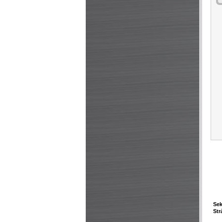
Sek
Str