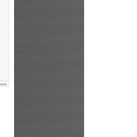
cons
)