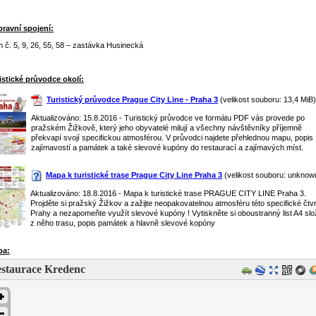
ravní spojení:
m č. 5, 9, 26, 55, 58 – zastávka Husinecká
istické průvodce okolí:
Turistický průvodce Prague City Line - Praha 3
(velikost souboru: 13,4 MiB)
Aktualizováno: 15.8.2016 - Turistický průvodce ve formátu PDF vás provede po
pražském Žižkově, který jeho obyvatelé milují a všechny návštěvníky příjemně
překvapí svojí specifickou atmosférou. V průvodci najdete přehlednou mapu, popis
zajímavostí a památek a také slevové kupóny do restaurací a zajímavých míst.
Mapa k turistické trase Prague City Line Praha 3
(velikost souboru: unknow
Aktualizováno: 18.8.2016 - Mapa k turistické trase PRAGUE CITY LINE Praha 3.
Projděte si pražský Žižkov a zažijte neopakovatelnou atmosféru této specifické čtvr
Prahy a nezapomeňte využít slevové kupóny ! Vytiskněte si oboustranný list A4 slož
z něho trasu, popis památek a hlavně slevové kopóny
pa:
staurace Kredenc