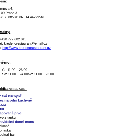
esa:
fertova 6,
 00 Praha 3
S:
50.0850158N, 14.4427956E
takty:
: +420 777 602 015
il: kredencrestaurant@email.cz
b:
http://www.kredencrestaurant.cz
vřeno:
– Čt: 11.00 – 23.00
– So: 11.00 – 24.00Ne: 11.00 – 23.00
ídka restaurace:
eská kuchyně
ezinárodní kuchyně
izza
ill
epované pivo
ivo z tanku
ravidelné denní menu
nídaně
onáška
ocktail bar