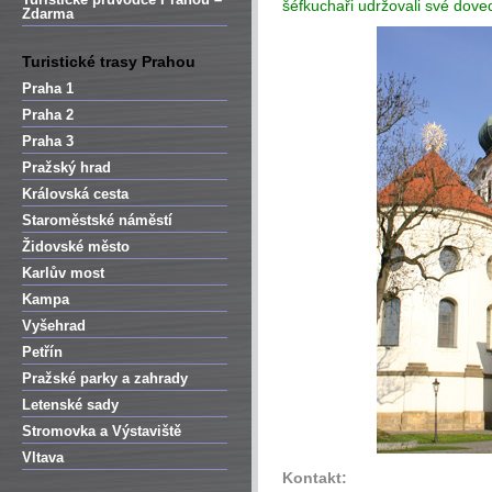
šéfkuchaři udržovali své dove
Zdarma
Turistické trasy Prahou
Praha 1
Praha 2
Praha 3
Pražský hrad
Královská cesta
Staroměstské náměstí
Židovské město
Karlův most
Kampa
Vyšehrad
Petřín
Pražské parky a zahrady
Letenské sady
Stromovka a Výstaviště
Vltava
Kontakt: