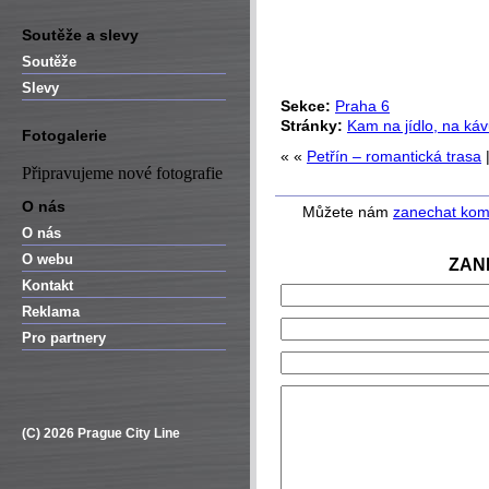
Soutěže a slevy
Soutěže
Slevy
Sekce:
Praha 6
Stránky:
Kam na jídlo, na ká
Fotogalerie
« «
Petřín – romantická trasa
Připravujeme nové fotografie
O nás
Můžete nám
zanechat kom
O nás
O webu
ZAN
Kontakt
Reklama
Pro partnery
(C) 2026 Prague City Line