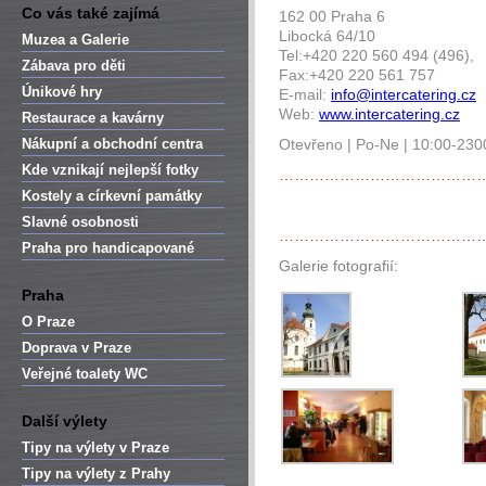
Co vás také zajímá
162 00 Praha 6
Libocká 64/10
Muzea a Galerie
Tel:+420 220 560 494 (496),
Zábava pro děti
Fax:+420 220 561 757
Únikové hry
E-mail:
info@intercatering.cz
Web:
www.intercatering.cz
Restaurace a kavárny
Nákupní a obchodní centra
Otevřeno | Po-Ne | 10:00-230
Kde vznikají nejlepší fotky
…………………………………
Kostely a církevní památky
Slavné osobnosti
…………………………………
Praha pro handicapované
Galerie fotografií:
Praha
O Praze
Doprava v Praze
Veřejné toalety WC
Další výlety
Tipy na výlety v Praze
Tipy na výlety z Prahy