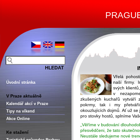
PRAGUE 
Vřelá pohosti
naší firmy. 
Úvodní stránka
svých klientů
v nezapome
V Praze aktuálně
zkušených kuchařů vytváří 
Kalendář akcí v Praze
pokrmy, tak i my přetvář
okouzlujících dojmů. Ať už se
Tipy na víkend
pro stovky hostů, splníme Vaš
Akce Online
„Věříme v budování dlouhodobý
přesvědčeni, že tato skutečnost
Ke stažení
Neustále sledujeme nové trend
Turistické průvodce Prahou –