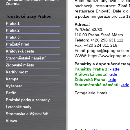
Hotel nabízí ubytování v š
Zdarma
nacházejí restaurace: Zlatá 
restaurace Enjoy43. Dále k di
Turistické trasy Prahou
a podzemní garáže pro cca 19
Praha 1
Adresa:
Pařížská 43/30
Praha 2
110 00 Praha-Staré Město
Praha 3
Telefon: +420 296 631 111
Pražský hrad
Fax: +420 224 811 216
Email: prague@icprague.com
Královská cesta
WWW: https://www.icprague.
Staroměstské náměstí
Památky a doporučené trasy
Židovské město
P
amátky Praha 1:
- zde
Karlův most
Královská cesta:
-zde
Kampa
Židovská Praha:
-zde
Staroměstské náměstí:
-zde
Vyšehrad
Fotogalerie Hotelu:
Petřín
Pražské parky a zahrady
Letenské sady
Stromovka a Výstaviště
Vltava