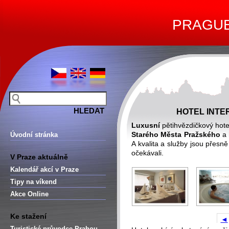
PRAGUE 
HOTEL INTE
Luxusní
pětihvězdičkový hotel
Starého Města Pražského
a 
Úvodní stránka
A kvalita a služby jsou přesn
očekávali.
V Praze aktuálně
Kalendář akcí v Praze
Tipy na víkend
Akce Online
Ke stažení
◄
Turistické průvodce Prahou –