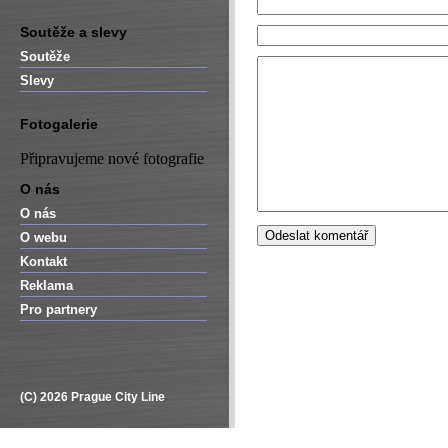
Soutěže a slevy
Soutěže
Slevy
Fotogalerie
Připravujeme nové fotografie
O nás
O nás
O webu
Kontakt
Reklama
Pro partnery
(C) 2026 Prague City Line