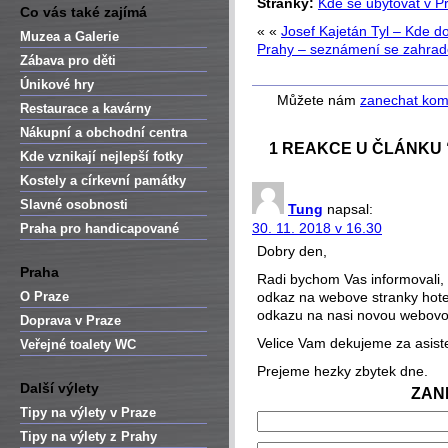
Stránky:
Kde se ubytovat v P
Co vás také zajímá
« «
Josef Kajetán Tyl – Kde 
Muzea a Galerie
Prahy – seznámení se zahra
Zábava pro děti
Únikové hry
Můžete nám
zanechat kom
Restaurace a kavárny
Nákupní a obchodní centra
1 REAKCE U ČLÁNKU
Kde vznikají nejlepší fotky
Kostely a církevní památky
Slavné osobnosti
Tung
napsal:
30. 11. 2018 v 16.30
Praha pro handicapované
Dobry den,
Praha
Radi bychom Vas informovali, 
O Praze
odkaz na webove stranky hote
odkazu na nasi novou webovo
Doprava v Praze
Velice Vam dekujeme za asiste
Veřejné toalety WC
Prejeme hezky zbytek dne.
Další výlety
ZAN
Tipy na výlety v Praze
Tipy na výlety z Prahy