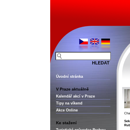
Úvodní stránka
V Praze aktuálně
Kalendář akcí v Praze
Tipy na víkend
Akce Online
Chag
Sek
Ke stažení
Rub
Turistické průvodce Prahou –