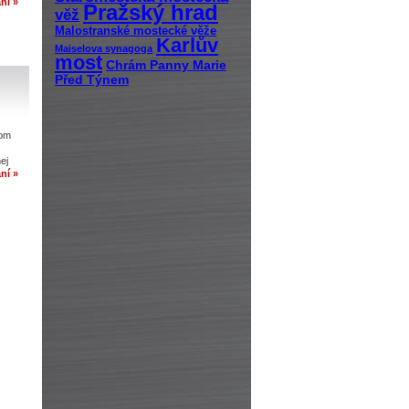
ní »
Pražský hrad
věž
Malostranské mostecké věže
Karlův
Maiselova synagoga
most
Chrám Panny Marie
Před Týnem
tom
ej
ní »