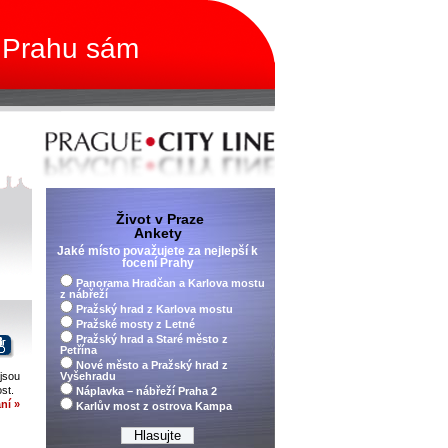
 Prahu sám
Život v Praze
Ankety
Jaké místo považujete za nejlepší k
focení Prahy
Panorama Hradčan a Karlova mostu
z nábřeží
Pražský hrad z Karlova mostu
Pražské mosty z Letné
Pražský hrad a Staré město z
Petřína
Nové město a Pražský hrad z
 jsou
Vyšehradu
st.
Náplavka – nábřeží Praha 2
ní »
Karlův most z ostrova Kampa