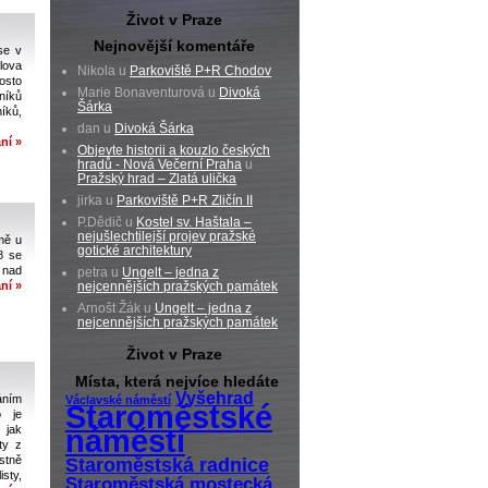
Život v Praze
Nejnovější komentáře
se v
lova
Nikola u
Parkoviště P+R Chodov
rosto
Marie Bonaventurová u
Divoká
níků
Šárka
níků,
dan u
Divoká Šárka
ní »
Objevte historii a kouzlo českých
hradů - Nová Večerní Praha
u
Pražský hrad – Zlatá ulička
jirka u
Parkoviště P+R Zličín II
P.Dědič u
Kostel sv. Haštala –
nejušlechtilejší projev pražské
mě u
gotické architektury
8 se
 nad
petra u
Ungelt – jedna z
ní »
nejcennějších pražských památek
Arnošt Žák u
Ungelt – jedna z
nejcennějších pražských památek
Život v Praze
Místa, která nejvíce hledáte
Vyšehrad
áním
Václavské náměstí
Staroměstské
o je
 jak
náměstí
ty z
ostně
Staroměstská radnice
isty,
Staroměstská mostecká