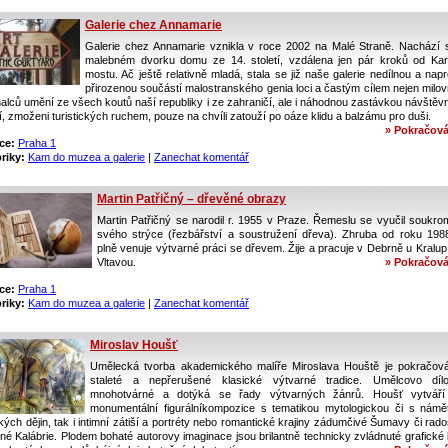
Galerie chez Annamarie
Galerie chez Annamarie vznikla v roce 2002 na Malé Straně. Nachází 
malebném dvorku domu ze 14. století, vzdálena jen pár kroků od Kar
mostu. Ač ještě relativně mladá, stala se již naše galerie nedílnou a nap
přirozenou součástí malostranského genia loci a častým cílem nejen milov
alců umění ze všech koutů naší republiky i ze zahraničí, ale i náhodnou zastávkou návštěv
í, zmoženi turistických ruchem, pouze na chvíli zatouží po oáze klidu a balzámu pro duši.
» Pokračová
ce:
Praha 1
riky:
Kam do muzea a galerie
|
Zanechat komentář
Martin Patřičný – dřevěné obrazy
Martin Patřičný se narodil r. 1955 v Praze. Řemeslu se vyučil soukro
svého strýce (řezbářství a soustružení dřeva). Zhruba od roku 198
plně venuje výtvarné práci se dřevem. Žije a pracuje v Debrně u Kralup
Vltavou.
» Pokračová
ce:
Praha 1
riky:
Kam do muzea a galerie
|
Zanechat komentář
Miroslav Houšť
Umělecká tvorba akademického malíře Miroslava Houště je pokračov
staleté a nepřerušené klasické výtvarné tradice. Umělcovo díl
mnohotvárné a dotýká se řady výtvarných žánrů. Houšť vytváří
monumentální figurálníkompozice s tematikou mytologickou či s námě
ých dějin, tak i intimní zátiší a portréty nebo romantické krajiny zádumčivé Šumavy či rad
né Kalábrie. Plodem bohaté autorovy imaginace jsou brilantně technicky zvládnuté grafické l