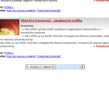
 skrytých symbolů, bájných i skutečných bytostí.
» Pokračová
ce:
Praha 1
riky:
Kam do muzea a galerie
|
Zanechat komentář
Silvia Eva Kassayová – akademická malířka
Ocenenia:
- v roku 2000 vyhrala súťaž vyhlásenú magistrátom mesta Košice o
mestského maskota
- v roku 2000 sa na XXXIII. Ročníku Chalupkovho Brezna umiestnila v zla
e vlastnej výtvarnej tvorby
 roku 2001 sa na XXXIV. Ročníku Chalupkovho Brezna umiestnila v striebornom pásme vlastn
arnej tvorby
» Pokračová
ce:
Praha 1
riky:
Kam do muzea a galerie
|
Zanechat komentář
5. stránka (z celkem 5)
«
1
2
3
4
5