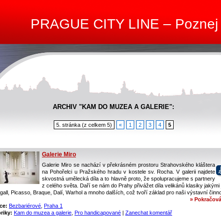
PRAGUE CITY LINE – Poznej
ARCHIV "KAM DO MUZEA A GALERIE":
5. stránka (z celkem 5)
«
1
2
3
4
5
Galerie Miro
Galerie Miro se nachází v překrásném prostoru Strahovského kláštera
na Pohořelci u Pražského hradu v kostele sv. Rocha. V galerii najdete
skvostná umělecká díla a to hlavně proto, že spolupracujeme s partnery
z celého světa. Daří se nám do Prahy přivážet díla velikánů klasiky jakými
all, Picasso, Braque, Dalí, Warhol a mnoho dalších, což tvoří základ pro naši výstavní činno
» Pokračová
ce:
Bezbariérové
,
Praha 1
riky:
Kam do muzea a galerie
,
Pro handicapované
|
Zanechat komentář