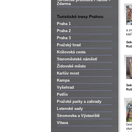
Zdarma
Turistické trasy Prahou
Praha 1
a zn
Praha 2
kteř
Praha 3
Sek
Pražský hrad
Rub
Královská cesta
Staroměstské náměstí
Židovské město
Karlův most
Kampa
Sek
Vyšehrad
Rub
Petřín
Pražské parky a zahrady
Letenské sady
Stromovka a Výstaviště
Vltava
česk
slun