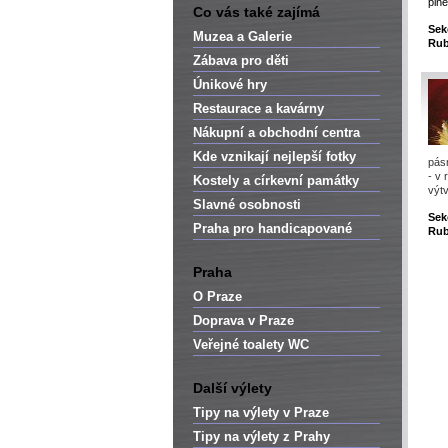
plné
Co vás také zajímá
Sek
Muzea a Galerie
Rub
Zábava pro děti
Únikové hry
Restaurace a kavárny
Nákupní a obchodní centra
Kde vznikají nejlepší fotky
pásm
- v
Kostely a církevní památky
výtv
Slavné osobnosti
Sek
Praha pro handicapované
Rub
Praha
O Praze
Doprava v Praze
Veřejné toalety WC
Další výlety
Tipy na výlety v Praze
Tipy na výlety z Prahy