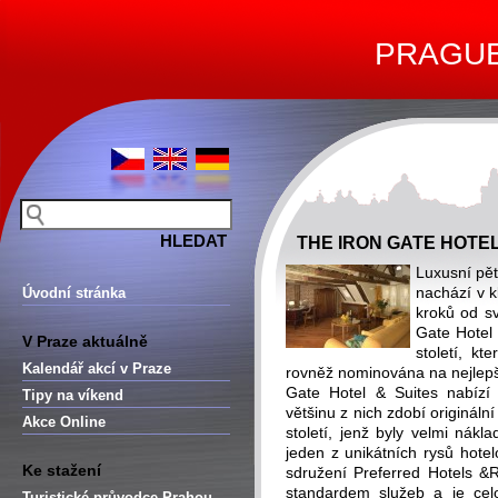
PRAGUE 
THE IRON GATE HOTEL 
Luxusní pět
nachází v k
Úvodní stránka
kroků od s
Gate Hotel 
V Praze aktuálně
století, kt
Kalendář akcí v Praze
rovněž nominována na nejlepší
Gate Hotel & Suites nabízí
Tipy na víkend
většinu z nich zdobí origináln
Akce Online
století, jenž byly velmi nák
jeden z unikátních rysů hote
Ke stažení
sdružení Preferred Hotels &
standardem služeb a je cel
Turistické průvodce Prahou –