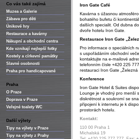
Co vás také zajímá
Iron Gate Café
Muzea a Galerie
Kavárna s úžasnou atmosférou
Zábava pro děti
bohatého bufetu či kontinentál
dalších specialit. Od dubna do
Únikové hry
dvoře hotelu Iron Gate.
Restaurace a kavárny
Restaurace Iron Gate „Želez
Nákupní a obchodní centra
Pro informace o speciálních nab
Kde vznikají nejlepší fotky
s uspořádáním obchodní veče
Kostely a církevní památky
kontaktujte na e-mailové adre
Slavné osobnosti
telefonním čísle +420 225 77
restauraci Iron Gate „Železná 
Praha pro handicapované
Konference
Praha
Iron Gate Hotel & Suites disp
O Praze
Lounge je vhodný pro menší se
diskrétnost a soukromí se sn
Doprava v Praze
připojení k internetu je k dis
Veřejné toalety WC
prostorách hotelu.
Kontakt:
Další výlety
110 00 Praha 1
Tipy na výlety v Praze
Michalská 19
Tipy na výlety z Prahy
Tel: +420 225 777 777, Fax: 