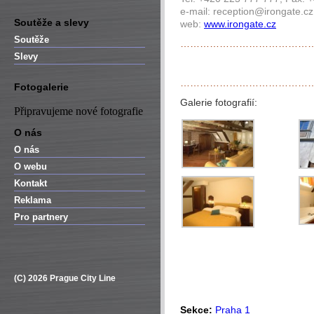
e-mail: reception@irongate.cz
Soutěže a slevy
web:
www.irongate.cz
Soutěže
…………………………………
Slevy
…………………………………
Fotogalerie
Galerie fotografií:
Připravujeme nové fotografie
O nás
O nás
O webu
Kontakt
Reklama
Pro partnery
(C) 2026 Prague City Line
Sekce:
Praha 1