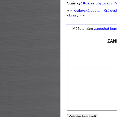
Stránky:
Kde se ubytovat v P
« «
Královská cesta – Králov
obrazy
» »
Můžete nám
zanechat kom
ZAN