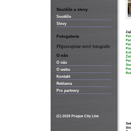
Soutěže a slevy
Soutěže
Slevy
Zaj
Fotogalerie
P
a
Pam
Pam
Připravujeme nové fotografie
Pra
Krá
O nás
Žid
Pet
O nás
Sta
Pra
O webu
Rub
Kontakt
Reklama
Pro partnery
(C) 2026 Prague City Line
Sek
Str