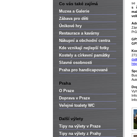
Co vás také zajímá
se
s 
Muzea a Galerie
ma
vel
Zábava pro děti
Adr
Únikové hry
Zá
Prů
Restaurace a kavárny
GP
Nákupní a obchodní centra
GP
Kde vznikají nejlepší fotky
Kon
Kostely a církevní památky
271
dal
Slavné osobnosti
htt
Praha pro handicapované
Spo
Bu
Aut
Praha
Dop
O Praze
Vyh
Inf
Doprava v Praze
Inf
Veřejné toalety WC
Další výlety
Tipy na výlety v Praze
Tipy na výlety z Prahy