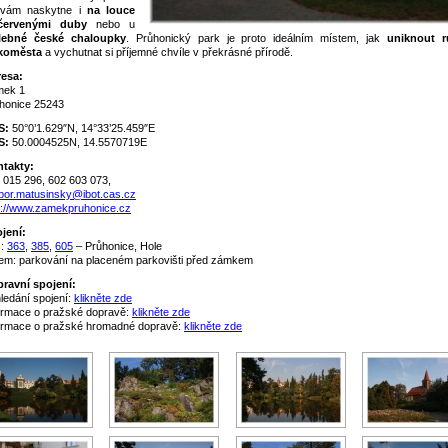
 vám naskytne i
na louce
červenými duby
nebo u
lebné české chaloupky
. Průhonický park je proto ideálním místem, jak
uniknout 
koměsta
a vychutnat si příjemné chvíle v překrásné přírodě.
esa:
mek 1
honice 25243
S:
50°0’1.629″N, 14°33’25.459″E
S:
50.0004525N, 14.5570719E
takty:
 015 296, 602 603 073,
ibor.matusinsky@ibot.cas.cz
p://www.zamekpruhonice.cz
jení:
s:
363
,
385
,
605
– Průhonice, Hole
em: parkování na placeném parkovišti před zámkem
ravní spojení:
ledání spojení:
klikněte zde
ormace o pražské dopravě:
klikněte zde
ormace o pražské hromadné dopravě:
klikněte zde