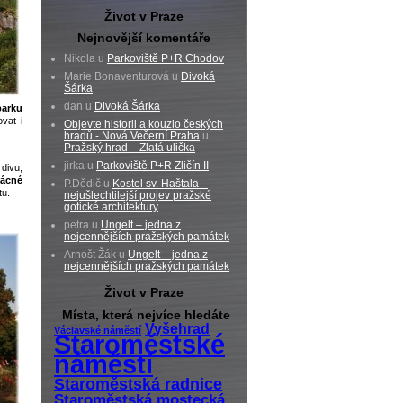
Život v Praze
Nejnovější komentáře
Nikola u
Parkoviště P+R Chodov
Marie Bonaventurová u
Divoká
Šárka
dan u
Divoká Šárka
parku
vat i
Objevte historii a kouzlo českých
hradů - Nová Večerní Praha
u
Pražský hrad – Zlatá ulička
jirka u
Parkoviště P+R Zličín II
 divu,
zácné
P.Dědič u
Kostel sv. Haštala –
tu.
nejušlechtilejší projev pražské
gotické architektury
petra u
Ungelt – jedna z
nejcennějších pražských památek
Arnošt Žák u
Ungelt – jedna z
nejcennějších pražských památek
Život v Praze
Místa, která nejvíce hledáte
Vyšehrad
Václavské náměstí
Staroměstské
náměstí
Staroměstská radnice
Staroměstská mostecká