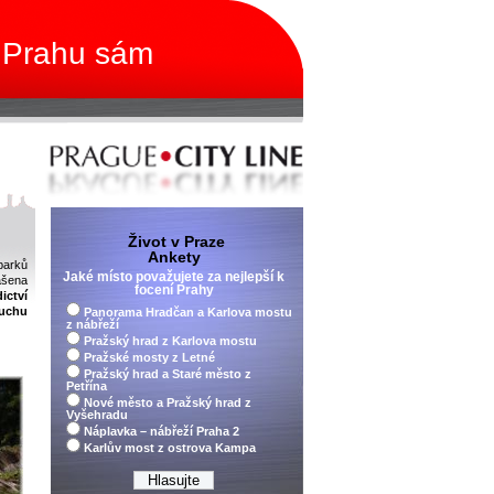
 Prahu sám
Život v Praze
Ankety
parků
Jaké místo považujete za nejlepší k
ášena
focení Prahy
ictví
ruchu
Panorama Hradčan a Karlova mostu
z nábřeží
Pražský hrad z Karlova mostu
Pražské mosty z Letné
Pražský hrad a Staré město z
Petřína
Nové město a Pražský hrad z
Vyšehradu
Náplavka – nábřeží Praha 2
Karlův most z ostrova Kampa