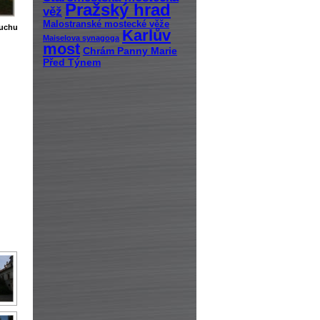
Pražský hrad
věž
Malostranské mostecké věže
ruchu
Karlův
Maiselova synagoga
most
Chrám Panny Marie
Před Týnem