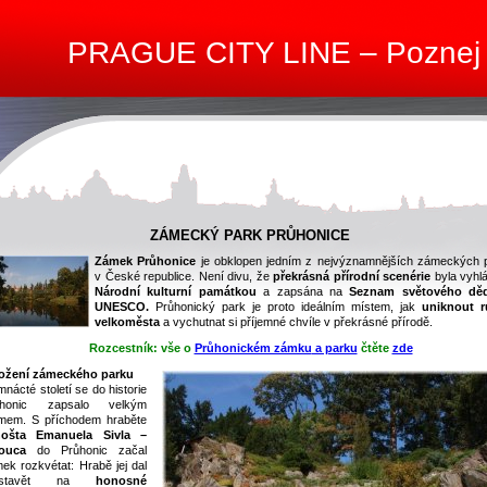
PRAGUE CITY LINE – Poznej
ZÁMECKÝ PARK PRŮHONICE
Zámek Průhonice
je obklopen jedním z nejvýznamnějších zámeckých 
v České republice. Není divu, že
překrásná přírodní scenérie
byla vyhl
Národní kulturní památkou
a zapsána na
Seznam světového děd
UNESCO.
Průhonický park je proto ideálním místem, jak
uniknout 
velkoměsta
a vychutnat si příjemné chvíle v překrásné přírodě.
Rozcestník: vše o
Průhonickém zámku
a parku
čtěte
zde
ožení zámeckého parku
nácté století se do historie
ůhonic zapsalo velkým
mem. S příchodem hraběte
nošta Emanuela Sivla –
ouca
do Průhonic začal
ek rozkvétat: Hrabě jej dal
estavět na
honosné