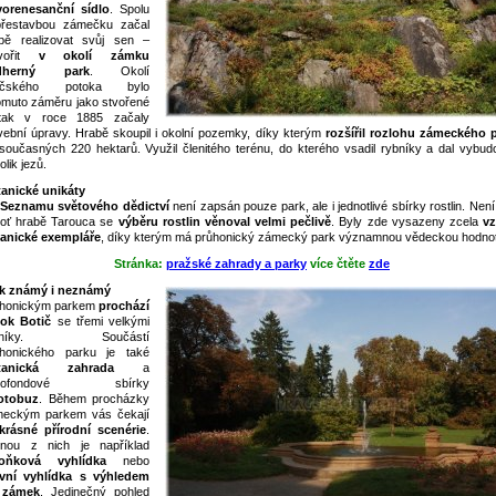
orenesanční sídlo
. Spolu
řestavbou zámečku začal
bě realizovat svůj sen –
tvořit
v okolí zámku
dherný park
. Okolí
tičského potoka bylo
omuto záměru jako stvořené
tak v roce 1885 začaly
vební úpravy. Hrabě skoupil i okolní pozemky, díky kterým
rozšířil rozlohu zámeckého 
současných 220 hektarů. Využil členitého terénu, do kterého vsadil rybníky a dal vybudo
olik jezů.
anické unikáty
Seznamu světového dědictví
není zapsán pouze park, ale i jednotlivé sbírky rostlin. Není
oť hrabě Tarouca se
výběru rostlin věnoval velmi pečlivě
. Byly zde vysazeny zcela
v
anické exempláře
, díky kterým má průhonický zámecký park významnou vědeckou hodno
Stránka:
pražské zahrady a parky
více čtěte
zde
k známý i neznámý
honickým parkem
prochází
ok Botič
se třemi velkými
bníky. Součástí
honického parku je také
tanická zahrada
a
nofondové sbírky
otobuz
. Během procházky
eckým parkem vás čekají
krásné přírodní scenérie
.
nou z nich je například
voňková vyhlídka
nebo
vní vyhlídka s výhledem
 zámek
. Jedinečný pohled