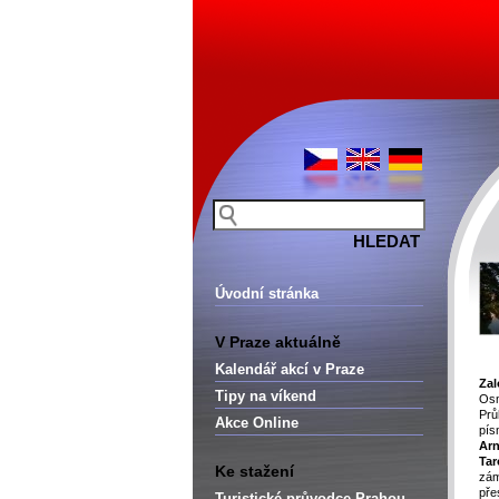
Úvodní stránka
V Praze aktuálně
Kalendář akcí v Praze
Zal
Tipy na víkend
Osm
Pr
Akce Online
pís
Ar
Tar
Ke stažení
zám
př
Turistické průvodce Prahou –