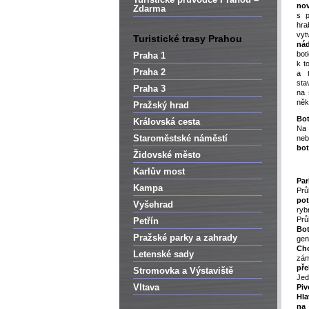
nov
Zdarma
s p
hra
vy
Turistické trasy Prahou
ná
bo
Praha 1
k t
Praha 2
a 
sta
Praha 3
na 
něk
Pražský hrad
Bot
Královská cesta
Na
Staroměstské náměstí
neb
bot
Židovské město
Karlův most
Par
Kampa
Prů
pot
Vyšehrad
ry
Prů
Petřín
Bo
Pražské parky a zahrady
ge
Ch
Letenské sady
zám
pře
Stromovka a Výstaviště
Jed
Vltava
Pi
Hla
na