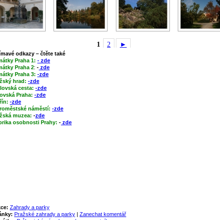
1
2
►
ímavé odkazy – čtěte také
mátky Praha 1:
- zde
átky Praha 2
:
-
zde
átky Praha 3:
-zde
žský hrad:
-zde
lovská cesta:
-zde
ovská Praha:
-zde
řín:
-zde
roměstské náměstí:
-zde
žská muzea:
-
zde
rika osobnosti Prahy:
-
zde
ce:
Zahrady a parky
ánky:
Pražské zahrady a parky
|
Zanechat komentář