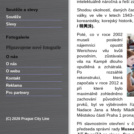
intelektuálně náročná a řeší zá
Soutěže a slevy
Shodou okolností, daných ča
války, ve vile v letech 1943
Soutěže
koreanistiky, korejský histori
Slevy
/ 韓興洙).
Poté, co v roce 2002
Fotogalerie
museli poslední
nájemníci opustit
Připravujeme nové fotografie
Werichovu vilu kvůli
povodním, zůstávala
O nás
vila na Kampě dlouho
O nás
opuštěná a zchátralá.
O webu
Po rozsáhlé
rekonstrukci, která
Kontakt
započala v roce 2012 a
Reklama
při které bylo
Pro partnery
maximálně zohledněno
zachování původních
prvků, byl ve výběrovém ří
Nadace Jana a Medy Mládkov
Městskou částí Praha 1 pronaj
(C) 2026 Prague City Line
Při slavnostním otevření v č
předseda správní rady
Musea