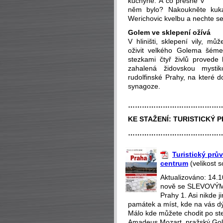
kuchyně. A co přesně v
něm bylo? Nakoukněte kuká
Werichovic kvelbu a nechte se 
Golem ve sklepení ožívá
V hliništi, sklepení vily, 
oživit velkého Golema šémem
stezkami čtyř živlů provede 
zahalená židovskou mysti
rudolfinské Prahy, na které 
synagoze.
…………………………………
KE STAŽENÍ:
TURISTICKÝ P
…………………………………
Turistický prův
centrum
(velikost 
Aktualizováno: 14.
nově se SLEVOVÝMI
Prahy 1. Asi nikde 
památek a míst, kde na vás dý
Málo kde můžete chodit po st
Amadeus Mozart, pražský Gol