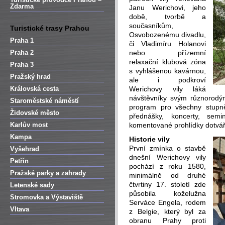
Zdarma
Janu Werichovi, jeho
době, tvorbě a
současníkům,
Turistické trasy Prahou
Osvobozenému divadlu,
Praha 1
či Vladimíru Holanovi
Praha 2
nebo přízemní
relaxační klubová zóna
Praha 3
s vyhlášenou kavárnou,
Pražský hrad
ale i podkroví
Královská cesta
Werichovy vily láká
návštěvníky svým různorodý
Staroměstské náměstí
program pro všechny stupně 
Židovské město
přednášky, koncerty, sem
Karlův most
komentované prohlídky dotváře
Kampa
Historie vily
První zmínka o stavbě
Vyšehrad
dnešní Werichovy vily
Petřín
pochází z roku 1580,
Pražské parky a zahrady
minimálně od druhé
čtvrtiny 17. století zde
Letenské sady
působila koželužna
Stromovka a Výstaviště
Serváce Engela, rodem
Vltava
z Belgie, který byl za
obranu Prahy proti