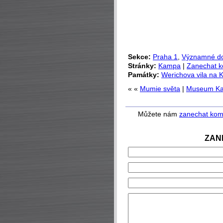
Sekce:
Praha 1
,
Významné d
Stránky:
Kampa
|
Zanechat k
Památky:
Werichova vila na
« «
Mumie světa
|
Museum Ka
Můžete nám
zanechat kom
ZAN