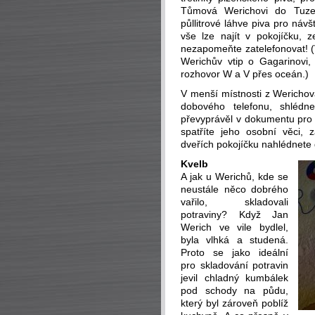
Tůmová Werichovi do Tuz
půllitrové láhve piva pro ná
vše lze najít v pokojíčku, z
nezapomeňte zatelefonovat! (
Werichův vtip o Gagarinovi,
rozhovor W a V přes oceán.)
V menší místnosti z Werichova
dobového telefonu, shlédn
převyprávěl v dokumentu pro
spatříte jeho osobní věci, 
dveřích pokojíčku nahlédnete
Kvelb
A jak u Werichů, kde se
neustále něco dobrého
vařilo, skladovali
potraviny? Když Jan
Werich ve vile bydlel,
byla vlhká a studená.
Proto se jako ideální
pro skladování potravin
jevil chladný kumbálek
pod schody na půdu,
který byl zároveň poblíž