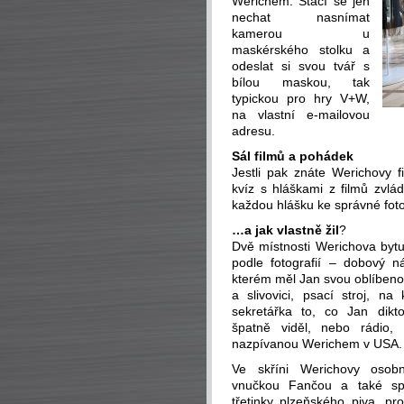
Werichem. Stačí se jen
nechat nasnímat
kamerou u
maskérského stolku a
odeslat si svou tvář s
bílou maskou, tak
typickou pro hry V+W,
na vlastní e-mailovou
adresu.
Sál filmů a pohádek
Jestli pak znáte Werichovy f
kvíz s hláškami z filmů zvlád
každou hlášku ke správné foto
…a jak vlastně žil
?
Dvě místnosti Werichova byt
podle fotografií – dobový ná
kterém měl Jan svou oblíbenou
a slivovici, psací stroj, na
sekretářka to, co Jan dikt
špatně viděl, nebo rádio, 
nazpívanou Werichem v USA.
Ve skříni Werichovy osobn
vnučkou Fančou a také spo
třetinky plzeňského piva, pro