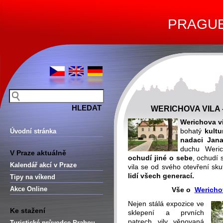
PRAGUE 
WERICHOVA VILA 
Werichova vi
bohatý
kultu
Úvodní stránka
nadaci Jan
duchu Weric
V Praze aktuálně
ochudí jiné o sebe
, ochudí 
Kalendář akcí v Praze
vila se od svého otevření sk
lidí všech generací.
Tipy na víkend
Akce Online
Vše o
Wericho
Nejen stálá expozice ve
Ke stažení
sklepení a prvních
patrech vily věnovaná
Turistické průvodce Prahou –