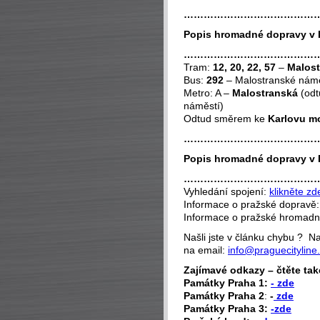
…………………………………
Popis hromadné dopravy v 
…………………………………
Tram:
12, 20, 22, 57
–
Malost
Bus:
292
– Malostranské námě
Metro: A –
Malostranská
(odt
náměstí)
Odtud směrem ke
Karlovu m
…………………………………
Popis hromadné dopravy v 
…………………………………
Vyhledání spojení:
klikněte zd
Informace o pražské dopravě
Informace o pražské hromad
Našli jste v článku chybu ? 
na email:
info@praguecityline
Zajímavé odkazy – čtěte tak
P
amátky Praha 1:
- zde
Památky Praha 2
:
-
zde
Památky Praha 3:
-zde