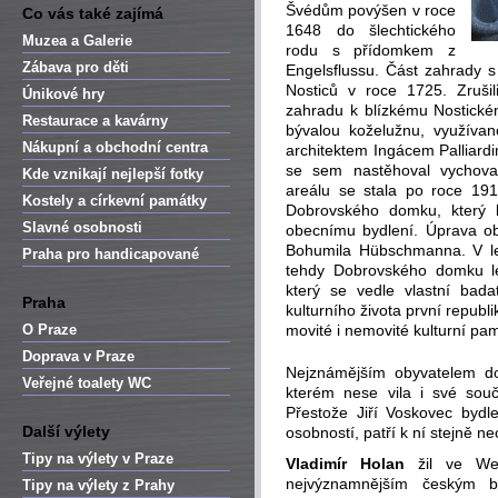
Švédům povýšen v roce
Co vás také zajímá
1648 do šlechtického
Muzea a Galerie
rodu s přídomkem z
Zábava pro děti
Engelsflussu. Část zahrady s
Nosticů v roce 1725. Zrušili
Únikové hry
zahradu k blízkému Nostickém
Restaurace a kavárny
bývalou koželužnu, využíva
Nákupní a obchodní centra
architektem Ingácem Palliardi
se sem nastěhoval vychovat
Kde vznikají nejlepší fotky
areálu se stala po roce 19
Kostely a církevní památky
Dobrovského domku, který b
Slavné osobnosti
obecnímu bydlení. Úprava ob
Bohumila Hübschmanna. V le
Praha pro handicapované
tehdy Dobrovského domku le
který se vedle vlastní badat
Praha
kulturního života první repub
O Praze
movité i nemovité kulturní pa
Doprava v Praze
Nejznámějším obyvatelem 
Veřejné toalety WC
kterém nese vila i své sou
Přestože Jiří Voskovec bydl
Další výlety
osobností, patří k ní stejně n
Tipy na výlety v Praze
Vladimír Holan
žil ve Wer
nejvýznamnějším českým b
Tipy na výlety z Prahy