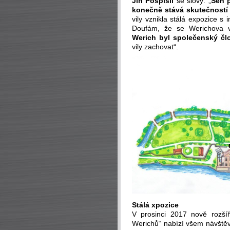
Jiří Pospíšil
se slovy: „
Sen p
konečně stává skutečností
vily vznikla stálá expozice s
Doufám, že se Werichova v
Werich byl společenský čl
vily zachovat“.
Stálá xpozice
V prosinci 2017 nově rozší
Werichů“ nabízí všem návštěv