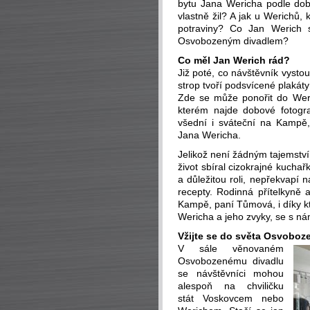
bytu Jana Wericha podle dobo
vlastně žil? A jak u Werichů,
potraviny? Co Jan Werich s
Osvobozeným divadlem?
Co měl Jan Werich rád?
Již poté, co návštěvník vystou
strop tvoří podsvícené plaká
Zde se může ponořit do Weri
kterém najde dobové fotogr
všední i sváteční na Kampě,
Jana Wericha.
Jelikož není žádným tajemstv
život sbíral cizokrajné kuchař
a důležitou roli, nepřekvapí 
recepty. Rodinná přítelkyně 
Kampě, paní Tůmová, i díky kt
Wericha a jeho zvyky, se s nám
Vžijte se do světa Osvoboz
V sále věnovaném
Osvobozenému divadlu
se návštěvníci mohou
alespoň na chviličku
stát Voskovcem nebo