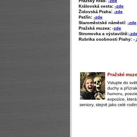
Pražský hrad:
-zde
Královská cesta:
-zde
Židovská Praha:
-zde
Petřín:
-zde
Staroměstské náměstí:
-zde
Pražská muzea: -
zde
Stromovka a výstaviště:
-zd
Rubrika osobnosti Prahy: -
Pražské muzeu
Vstupte do svět
duchy a přízra
humoru, poezie 
expozice, která
seniory, stejně jako celé rodin