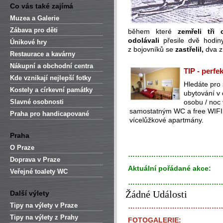
Co vás také zajímá
Muzea a Galerie
Zábava pro děti
během které
zemřeli tři 
odolávali
přesile dvě hodin
Únikové hry
z bojovníků se
zastřelil,
dva z
Restaurace a kavárny
Nákupní a obchodní centra
TIP - perfe
Kde vznikají nejlepší fotky
Hledáte pro
Kostely a církevní památky
ubytování v
Slavné osobnosti
osobu / noc
samostatným WC a free WIFI (
Praha pro handicapované
vícelůžkové apartmány.
Praha
O Praze
…………………………………
Doprava v Praze
Aktuální pořádané akce:
Veřejné toalety WC
…………………………………
Žádné Události
Další výlety
Tipy na výlety v Praze
…………………………………
Tipy na výlety z Prahy
FOTOGALERIE: