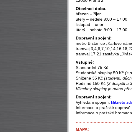
12000 Praha 2
Otevírací doba:
březen – říjen
úterý – neděle 9:00 – 17:00
listopad – únor
úterý – sobota 9:00 – 17:00
Dopravní spojení:
metro B stanice „Karlovo námě
tramvaj 3,4,6,7,10,14,16,18,2
tramvaj 17,21 zastávka „Jirás
Vstupné:
Standardní 75 Kč
Studentské skupiny 50 Kč
(s 
Snížené 35 Kč
(studenti, důch
Rodinné 150 Kč
(2 dospělí a 3
Všechny skupiny je nutno př
Dopravní spojení:
Vyhledání spojení:
klikněte zd
Informace o pražské dopravě
Informace o pražské hromad
…………………………………
MAPA: