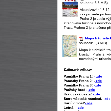
souboru: 5,3 MiB)
Aktualizování: 8.12
vás provede po turi
Praha 2 je zcela v
středověká historie s novodobý
Trasa Prahou 2 je značena pří
Mapa k turistic
souboru: 1,3 MiB)
Mapa k turistické t
krásách Prahy 2, kd
novodobými urbanisti
Zajímavé odkazy
P
amátky Praha 1:
- zde
Památky Praha 2
:
-
zde
Památky Praha 3:
-zde
Pražský hrad:
-zde
Královská cesta:
-zde
Staroměstské náměstí:
-zde
Karlův most:
-zde
Letná:
- zde