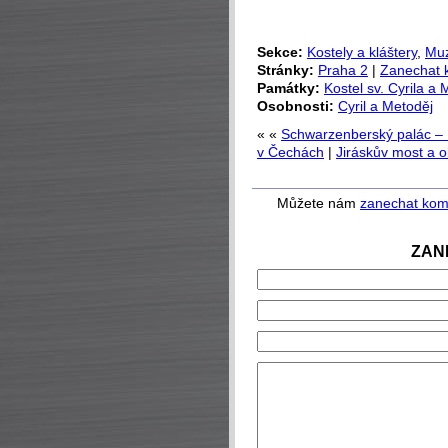
Sekce:
Kostely a kláštery
,
Muz
Stránky:
Praha 2
|
Zanechat 
Památky:
Kostel sv. Cyrila a
Osobnosti:
Cyril a Metoděj
« «
Schwarzenberský palác – 
v Čechách
|
Jiráskův most a o
Můžete nám
zanechat kom
ZAN