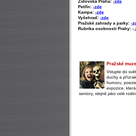
Židovská Praha:
-zde
Petřín:
-zde
Kampa:
-zde
Vyšehrad:
-zde
Pražské zahrady a parky:
-z
Rubrika osobnosti Prahy: -
Pražské muzeu
Vstupte do svět
duchy a přízra
humoru, poezie 
expozice, která
seniory, stejně jako celé rodin