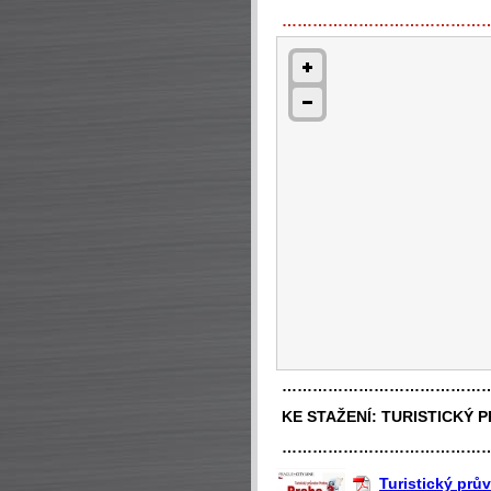
…………………………………
…………………………………
KE STAŽENÍ:
TURISTICKÝ 
…………………………………
Turistický prů