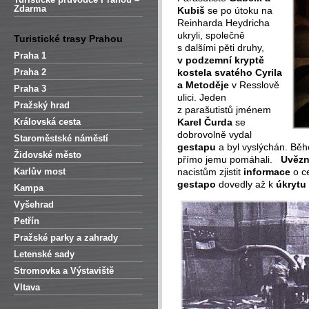
Zdarma
Kubiš
se po útoku na
Reinharda Heydricha
ukryli, společně
Turistické trasy Prahou
s dalšími pěti druhy,
Praha 1
v podzemní kryptě
Praha 2
kostela svatého Cyrila
a Metoděje
v Resslově
Praha 3
ulici. Jeden
Pražský hrad
z parašutistů jménem
Královská cesta
Karel Čurda
se
dobrovolně vydal
Staroměstské náměstí
gestapu
a byl vyslýchán. B
Židovské město
přímo jemu pomáhali.
Uvězn
Karlův most
nacistům zjistit
informace
o ce
gestapo
dovedly až k
úkrytu
Kampa
Vyšehrad
Petřín
Pražské parky a zahrady
Letenské sady
Stromovka a Výstaviště
Vltava