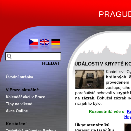
PRAGUE 
UDÁLOSTI V KRYPTĚ K
Kostel sv. C
hrdinných č
Úvodní stránka
proveden
zastupujícíh
V Praze aktuálně
parašutisté schovali v
kryptě
k
Kalendář akcí v Praze
na
zázrak
. Bohužel zázrak ne
říci jak to bylo.
Tipy na víkend
Akce Online
Rozcestník:
vše o
Ko
Hey
Ke stažení
Úkryt atentátníků
Parašutisté
Gabčík a
Turistické průvodce Prahou –