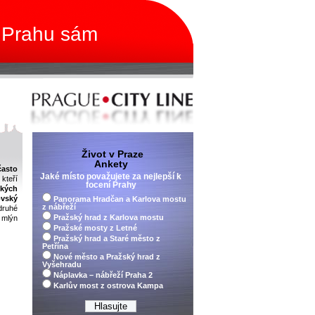
 Prahu sám
Život v Praze
Ankety
často
Jaké místo považujete za nejlepší k
kteří
focení Prahy
ckých
vský
Panorama Hradčan a Karlova mostu
z nábřeží
ruhé
Pražský hrad z Karlova mostu
 mlýn
Pražské mosty z Letné
Pražský hrad a Staré město z
Petřína
Nové město a Pražský hrad z
Vyšehradu
Náplavka – nábřeží Praha 2
Karlův most z ostrova Kampa