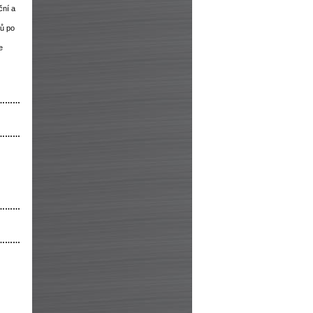
ční a
lů po
e
………
………
………
………