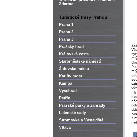
Zdarma
Turistické trasy Prahou
Praha 1
Praha 2
Praha 3
Zás
Pražský hrad
Vá
Královská cesta
by
ml
Staroměstské náměstí
úk
Po
Židovské město
ml
pil
Karlův most
so
Kampa
val
výz
Vyšehrad
mlý
ho
Petřín
ná
Pražské parky a zahrady
pot
obj
Letenské sady
zas
hla
Stromovka a Výstaviště
nád
Vltava