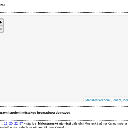
PA:
……………………………………………………………………………………………………………
MapsMarker.com
(
Leaflet
,
Ico
……………………………………………………………………………………………………………
ravní spojení městskou hromadnou dopravou
……………………………………………………………………………………………………………
am:
12
,
20
,
22
,
57
– stanice
Malostranské náměstí
dále ulicí Mostecká až na Karlův most a
m dolů po schodech na náměstíčko na Kampě.