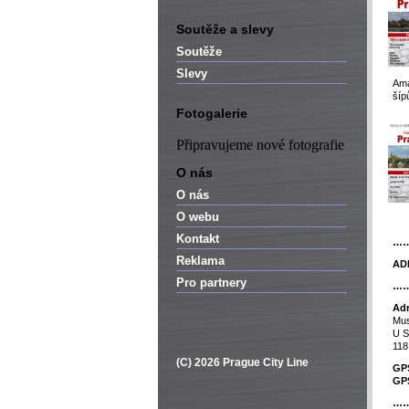
Soutěže a slevy
Soutěže
Slevy
Ama
šíp
Fotogalerie
Připravujeme nové fotografie
O nás
O nás
O webu
Kontakt
…
Reklama
AD
Pro partnery
…
Ad
Mus
U S
118
(C) 2026 Prague City Line
GP
GP
…