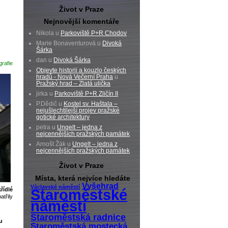
Život v Praze
Nejnovější komentáře
Nikola u
Parkoviště P+R Chodov
Marie Bonaventurová u
Divoká
Šárka
dan u
Divoká Šárka
rafie
Objevte historii a kouzlo českých
hradů - Nová Večerní Praha
u
Pražský hrad – Zlatá ulička
jirka u
Parkoviště P+R Zličín II
P.Dědič u
Kostel sv. Haštala –
nejušlechtilejší projev pražské
gotické architektury
petra u
Ungelt – jedna z
nejcennějších pražských památek
Arnošt Žák u
Ungelt – jedna z
nejcennějších pražských památek
Život v Praze
Místa, která nejvíce hledáte
Vyšehrad
Václavské náměstí
řídlé
Staroměstské
atřily
náměstí
Staroměstská radnice
u
Staroměstská mostecká