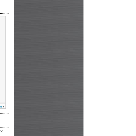
………
ns
)
………
………
 po