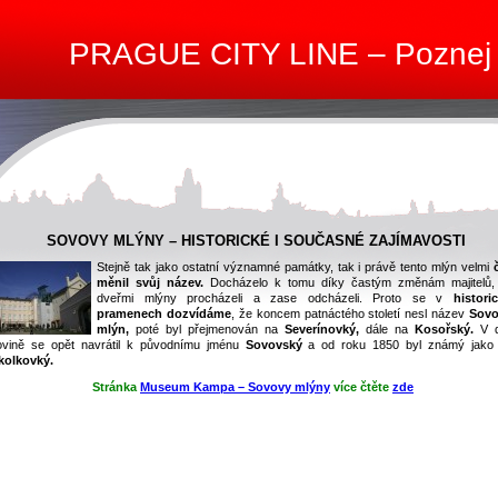
PRAGUE CITY LINE – Poznej
SOVOVY MLÝNY – HISTORICKÉ I SOUČASNÉ ZAJÍMAVOSTI
Stejně tak jako ostatní významné památky, tak i právě tento mlýn velmi
měnil svůj název.
Docházelo k tomu díky častým změnám majitelů, 
dveřmi mlýny procházeli a zase odcházeli. Proto se v
histori
pramenech dozvídáme
, že koncem patnáctého století nesl název
Sovo
mlýn,
poté byl přejmenován na
Severínovký,
dále na
Kosořský.
V d
ovině se opět navrátil k původnímu jménu
Sovovský
a od roku 1850 byl známý jako
olkovký.
Stránka
Museum Kampa – Sovovy mlýny
více čtěte
zde