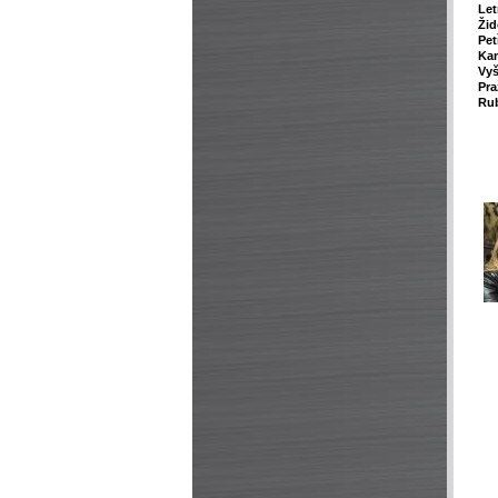
Le
Žid
Pet
Ka
Vy
Pra
Rub