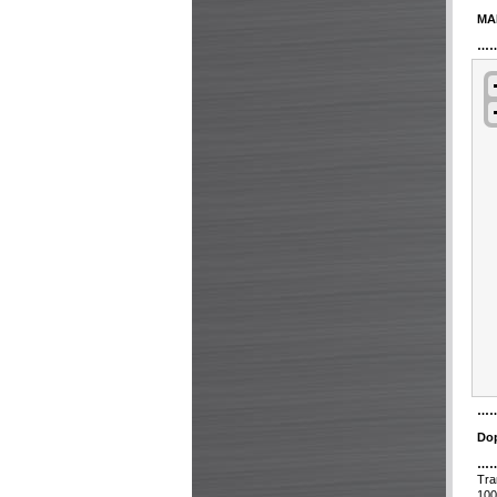
MA
…
…
Dop
…
Tr
100