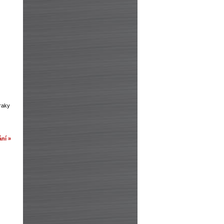
zraky
ní »