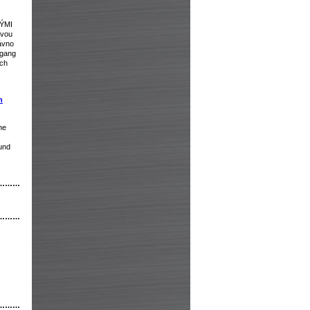
VÝMI
ovou
ávno
fgang
ých
h
he
und
………
………
………