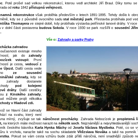
ec
. Poté prošel sad velkou rekonstrukcí, kterou vedl architekt Jiří Braul. Díky tomu se 
rada od
roku
1842
přístupná veřejnosti.
znamná rekonstrukce
však proběhla především v letech 1891-1895. Tehdy došlo k obr
měně, kdy se z původně ovocného sadu
stal městský park
. Přestavba probíhala pod ve
ntiška Thomayera
ve stejné době, kdy probíhala výstavba petřínské lanové dráhy. V roce
a v dolní části postavena
budova Sokola
. V roce 1930 se park rozšířil o
sousední Jiři
.
Vše o:
Zahrady a parky Prahy
cházka zahradou
oučasnosti existuje mnoho
žností, jak do
zahrady
bozízek vstoupi
t. První
ností je cesta,
vedoucí z
ce Újezd.
Další cesta vede
římo
ze sousední
inářské zahrady,
kdy se
 zahrady dostanete
ůchody
pod kolejemi
ové dráhy
. Další cestičky
dou
z Kinského zahrady
,
ud můžete projít několika
chody v Hladové zdi.
ikož se hlavní část zahrady
hází na svahu, který není
vna mírný, zvyšuje se tak
náročnost procházky
. Zahrada Nebozízek je
propletená 
t,
na kterých máte možnost narazit na
několik soch
. Nejznámější a nejvyhledávanější soch
ník českého básníka
Karla Hynka Máchy
od
Josefa Václava Myslbeka
. Poté, co se v
ůru k vrcholu, narazíte také na sochu skladatele
Vítězslava Nováka
a také na pomník
rstka
. Pokud se vám cesta vzhůru bude zdát příliš náročná, není snadnější způsob n