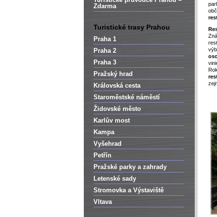
pa
Zdarma
obč
res
Turistické trasy Prahou
Res
Zn
Praha 1
res
výb
Praha 2
os
Praha 3
vin
Rok
Pražský hrad
res
zej
Královská cesta
Staroměstské náměstí
Židovské město
Karlův most
Kampa
Vyšehrad
Petřín
Pražské parky a zahrady
Letenské sady
Stromovka a Výstaviště
Vltava