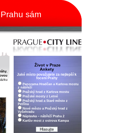
 Prahu sám
Život v Praze
Ankety
ráhy
,
Jaké místo považujete za nejlepší k
dovou
focení Prahy
házku
Panorama Hradčan a Karlova mostu
z nábřeží
Pražský hrad z Karlova mostu
Pražské mosty z Letné
Pražský hrad a Staré město z
Petřína
Nové město a Pražský hrad z
Vyšehradu
Náplavka – nábřeží Praha 2
Karlův most z ostrova Kampa