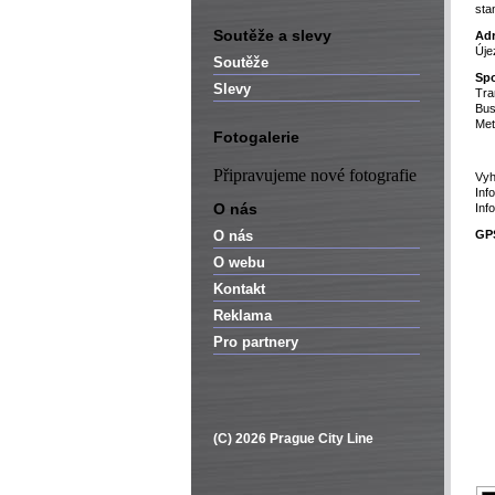
sta
Soutěže a slevy
Adr
Úje
Soutěže
Spo
Slevy
Tra
Bus
Met
Fotogalerie
Připravujeme nové fotografie
Vyh
Inf
O nás
Inf
O nás
GPS
O webu
Kontakt
Reklama
Pro partnery
(C) 2026 Prague City Line