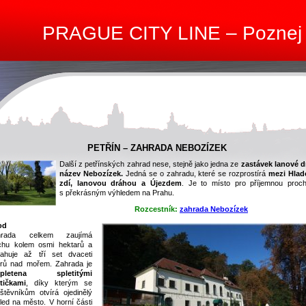
PRAGUE CITY LINE – Poznej
PETŘÍN – ZAHRADA NEBOZÍZEK
Další z petřínských zahrad nese, stejně jako jedna ze
zastávek lanové d
název Nebozízek.
Jedná se o zahradu, které se rozprostírá
mezi Hla
zdí, lanovou dráhou a Újezdem
. Je to místo pro příjemnou proc
s překrásným výhledem na Prahu.
Rozcestník:
zahrada Nebozízek
od
hrada celkem zaujímá
chu kolem osmi hektarů a
ahuje až tří set dvaceti
rů nad mořem. Zahrada je
opletena spletitými
tičkami
, díky kterým se
štěvníkům otvírá ojedinělý
led na město. V horní části