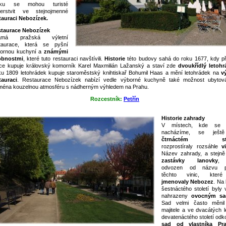
rku se mohou turisté
erstvit ve stejnojmenné
tauraci Nebozízek.
taurace Nebozízek
ámá pražská výletní
taurace, která se pyšní
ornou kuchyní a
známými
obnostmi
, které tuto restauraci navštívili.
Historie
této budovy sahá do roku 1677, kdy při
ice kupuje královský komorník Karel Maxmilián Lažanský a staví zde
dvoukřídlý letohr
u 1809 letohrádek kupuje staroměstský knihtiskař Bohumil Haas a mění letohrádek na
vý
tauraci
. Restaurace Nebozízek nabízí vedle výborné kuchyně také možnost ubytov
ména kouzelnou atmosféru s nádherným výhledem na Prahu.
Rozcestník:
Petřín
Historie zahrady
V místech, kde se 
nacházíme, se ješ
čtrnáctém stol
rozprostíraly rozsáhle
v
Název zahrady, a stejně
zastávky lanovky
,
odvozen od názvu p
těchto vinic, kter
jmenovaly Nebozez
. Na
šestnáctého století byly 
nahrazeny
ovocným s
Sad velmi často měni
majitele a ve dvacátých l
devatenáctého století odk
sad od vlastníka Pra