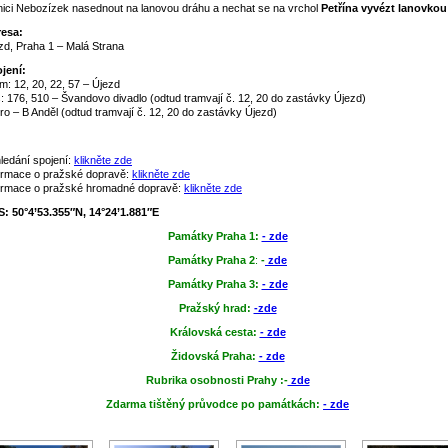
nici Nebozízek nasednout na lanovou dráhu a nechat se na vrchol
Petřína vyvézt lanovkou
esa:
zd, Praha 1 – Malá Strana
jení:
m: 12, 20, 22, 57 – Újezd
: 176, 510 – Švandovo divadlo (odtud tramvají č. 12, 20 do zastávky Újezd)
ro – B Anděl (odtud tramvají č. 12, 20 do zastávky Újezd)
ledání spojení:
klikněte zde
ormace o pražské dopravě:
klikněte zde
ormace o pražské hromadné dopravě:
klikněte zde
: 50°4’53.355″N, 14°24’1.881″E
P
amátky Praha 1:
- zde
Památky Praha 2
:
-
zde
Památky Praha 3:
- zde
Pražský hrad:
-zde
Královská cesta:
- zde
Židovská Praha:
- zde
Rubrika osobnosti Prahy :-
zde
Zdarma tištěný průvodce po památkách:
- zde