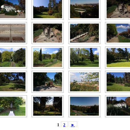
1
2
►