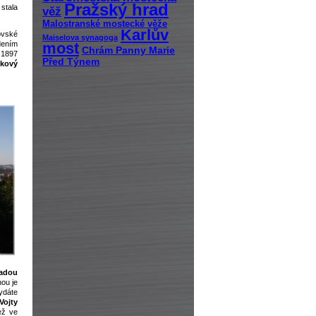
Pražský hrad
stala
věž
Malostranské mostecké věže
Karlův
ovské
Maiselova synagoga
dením
most
Chrám Panny Marie
 1897
Před Týnem
nkový
řadou
ou je
ydáte
Vojty
ež ve