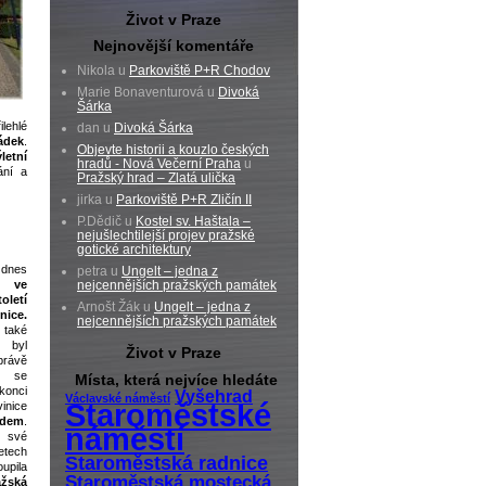
Život v Praze
Nejnovější komentáře
Nikola u
Parkoviště P+R Chodov
Marie Bonaventurová u
Divoká
Šárka
lehlé
dan u
Divoká Šárka
ádek
.
Objevte historii a kouzlo českých
letní
hradů - Nová Večerní Praha
u
ání a
Pražský hrad – Zlatá ulička
jirka u
Parkoviště P+R Zličín II
P.Dědič u
Kostel sv. Haštala –
nejušlechtilejší projev pražské
gotické architektury
dnes
petra u
Ungelt – jedna z
tě
ve
nejcennějších pražských památek
etí
Arnošt Žák u
Ungelt – jedna z
inice.
nejcennějších pražských památek
 také
 byl
Život v Praze
rávě
é se
Místa, která nejvíce hledáte
 konci
Vyšehrad
Václavské náměstí
Staroměstské
vinice
adem
.
náměstí
l své
etech
Staroměstská radnice
oupila
Staroměstská mostecká
žská