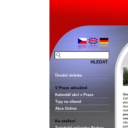
Úvodní stránka
V Praze aktuálně
Kalendář akcí v Praze
Úv
Za
Tipy na víkend
plo
dos
Akce Online
met
pr
ces
Ke stažení
náv
poh
Turistické průvodce Prahou –