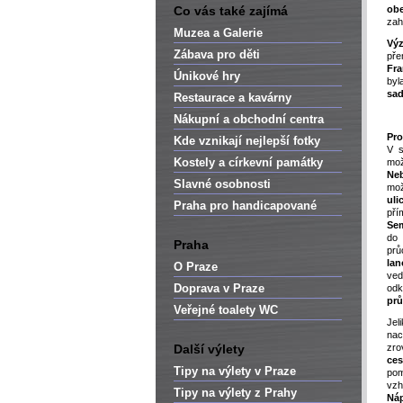
Co vás také zajímá
ob
zah
Muzea a Galerie
Vý
Zábava pro děti
pře
Fra
Únikové hry
byl
sad
Restaurace a kavárny
Nákupní a obchodní centra
Pro
Kde vznikají nejlepší fotky
V s
Kostely a církevní památky
mo
Ne
Slavné osobnosti
mož
uli
Praha pro handicapované
p
Sem
do
Praha
pr
lan
O Praze
ve
Doprava v Praze
odk
prů
Veřejné toalety WC
Jel
nac
Další výlety
zro
ces
Tipy na výlety v Praze
pom
vzh
Tipy na výlety z Prahy
Náp