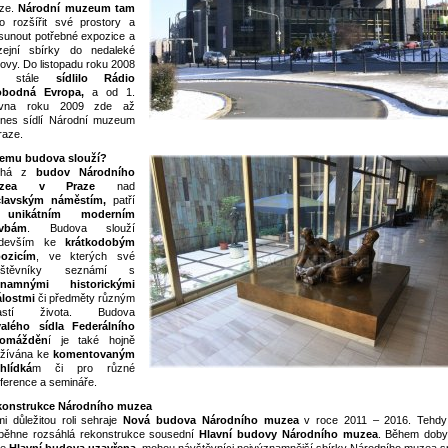
aze.
Národní muzeum tam
o rozšířit své prostory a
sunout potřebné expozice a
ejní sbírky do nedaleké
ovy. Do listopadu roku 2008
e stále
sídlilo Rádio
obodná Evropa,
a od 1.
rvna roku 2009 zde až
nes sídlí Národní muzeum
raze.
emu budova slouží?
uhá z
budov Národního
zea v Praze
nad
clavským náměstím,
patří
k
unikátním moderním
avbám
. Budova slouží
edevším ke
krátkodobým
ozicím
, ve kterých své
vštěvníky seznámí s
znamnými historickými
lostmi
či předměty různým
lastí života. Budova
alého sídla Federálního
romážděn
í je také hojně
žívána ke
komentovaným
hlídká
m či pro různé
ference a semináře.
konstrukce Národního muzea
mi důležitou roli sehraje
Nová budova Národního muzea
v roce 2011 – 2016. Tehdy 
běhne rozsáhlá rekonstrukce sousední
Hlavní budovy Národního muzea
. Během doby