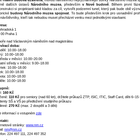
de
Hlavní budova uzavřena
, mohou návštěvníci nejvýznamnější sbírky Národního muzea spa
mě dalších ústavů
Národního muzea
, především
v Nové budově
. Během první fáze
onstrukci si projektanti také kladou za cíl, vytvořit podzemní tunel, který pak bude obě vý
torické
budovy Národního muzea spojovat
. To bude především krok pro usnadnění proh
 návštěvníky, kteří tak nebudou muset přecházet venku mezi jednotlivými stavbami.
esa:
ohradská 1
 00 Praha 1
oře nad Václavským náměstím nad magistrálou
vírací doba:
dělí: 10.00–18.00
rý: 10.00–18.00
středa v měsíci: 10.00–20.00
atní středy v měsíci: 9.00–18.00
rtek: 10.00–18.00
ek: 10.00–18.00
ota: 10.00–18.00
ěle: 10.00–18.00
upné:
é:
160 Kč
žené:
110 Kč
pro seniory (nad 60 let), držitele průkazů ZTP, ISIC, ITIC, Staff Card, děti 6–15 l
denty SŠ a VŠ po předložení studijního průkazu
inné:
270 Kč
(max. 2 dospělí a 3 děti)
e informací o vstupném
zde
takt:
ernetové stránky:
www.nm.cz
il:
nm@nm.cz
efon: 224 497 111, 224 497 352