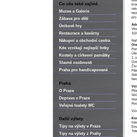
bu
Co vás také zajímá
kro
rek
Muzea a Galerie
his
pro
Zábava pro děti
Adr
Únikové hry
Vin
Restaurace a kavárny
110
Nákupní a obchodní centra
Nah
Ote
Kde vznikají nejlepší fotky
Pon
Úte
Kostely a církevní památky
1. 
Ost
Slavné osobnosti
Čtv
Praha pro handicapované
Pát
Sob
Ned
Praha
Vst
O Praze
Pln
Sní
Doprava v Praze
stu
Rod
Veřejné toalety WC
Víc
Další výlety
Kon
Int
Tipy na výlety v Praze
Ema
Tel
Tipy na výlety z Prahy