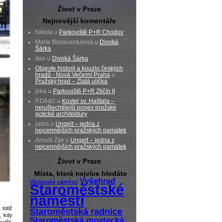
Život v Praze
Nejnovější komentáře
Nikola u
Parkoviště P+R Chodov
Marie Bonaventurová u
Divoká
Šárka
dan u
Divoká Šárka
Objevte historii a kouzlo českých
hradů - Nová Večerní Praha
u
Pražský hrad – Zlatá ulička
jirka u
Parkoviště P+R Zličín II
P.Dědič u
Kostel sv. Haštala –
nejušlechtilejší projev pražské
gotické architektury
petra u
Ungelt – jedna z
nejcennějších pražských památek
Arnošt Žák u
Ungelt – jedna z
nejcennějších pražských památek
Život v Praze
Místa, která nejvíce hledáte
Vyšehrad
Václavské náměstí
Staroměstské
náměstí
totiž
Staroměstská radnice
, kdy
Staroměstská mostecká