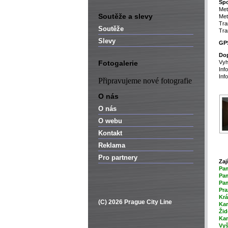
Spo
Met
Soutěže a slevy
Met
Tra
Soutěže
Tra
Slevy
GPS
Dop
Fotogalerie
Vyh
Inf
Inf
Připravujeme nové fotografie
O nás
O nás
O webu
Kontakt
Reklama
Pro partnery
Zaj
P
a
Pam
Pam
Pra
Krá
(C) 2026 Prague City Line
Kar
Žid
Ka
Vyš