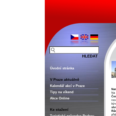
Úvodní stránka
V Praze aktuálně
Kalendář akcí v Praze
Nam
Tipy na víkend
Na
Čes
Akce Online
ro
bý
sh
Ke stažení
Rá
při
Turistické průvodce Prahou –