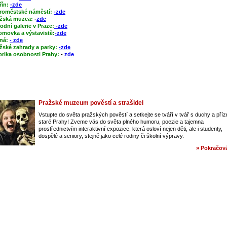
řín:
-zde
roměstské náměstí:
-zde
žská muzea:
-
zde
odní galerie v Praze:
-zde
omovka a výstavistě:
-zde
ná:
- zde
žské zahrady a parky:
-zde
rika osobnosti Prahy:
-
zde
Pražské muzeum pověstí a strašidel
Vstupte do světa pražských pověstí a setkejte se tváří v tvář s duchy a pří
staré Prahy! Zveme vás do světa plného humoru, poezie a tajemna
prostřednictvím interaktivní expozice, která osloví nejen děti, ale i studenty,
dospělé a seniory, stejně jako celé rodiny či školní výpravy.
» Pokračová