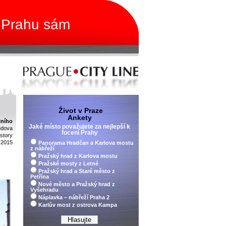
 Prahu sám
Život v Praze
Ankety
lního
Jaké místo považujete za nejlepší k
udova
focení Prahy
story
 2015
Panorama Hradčan a Karlova mostu
z nábřeží
Pražský hrad z Karlova mostu
Pražské mosty z Letné
Pražský hrad a Staré město z
Petřína
Nové město a Pražský hrad z
Vyšehradu
Náplavka – nábřeží Praha 2
Karlův most z ostrova Kampa