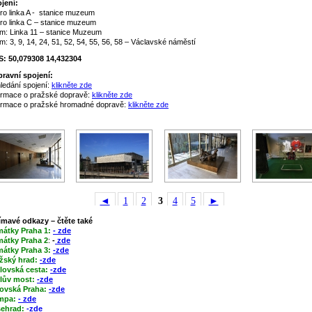
jení:
ro linka A - stanice muzeum
ro linka C – stanice muzeum
m: Linka 11 – stanice Muzeum
m: 3, 9, 14, 24, 51, 52, 54, 55, 56, 58 – Václavské náměstí
: 50,079308 14,432304
ravní spojení:
ledání spojení:
klikněte zde
ormace o pražské dopravě:
klikněte zde
ormace o pražské hromadné dopravě:
klikněte zde
◄
1
2
3
4
5
►
ímavé odkazy – čtěte také
mátky Praha 1:
- zde
átky Praha 2
:
-
zde
átky Praha 3:
-zde
žský hrad:
-zde
lovská cesta:
-zde
lův most:
-zde
ovská Praha:
-zde
mpa:
- zde
ehrad:
-zde