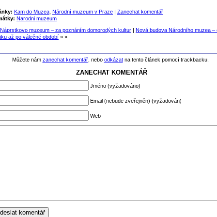
ánky:
Kam do Muzea
,
Národní muzeum v Praze
|
Zanechat komentář
mátky:
Narodni muzeum
Náprstkovo muzeum – za poznáním domorodých kultur
|
Nová budova Národního muzea – 
iku až po válečné období
» »
Můžete nám
zanechat komentář
, nebo
odkázat
na tento článek pomocí trackbacku.
ZANECHAT KOMENTÁŘ
Jméno (vyžadováno)
Email (nebude zveřejněn) (vyžadován)
Web