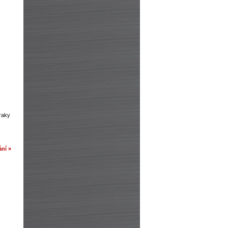
zraky
ní »