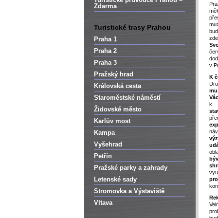
Pr
Zdarma
měl
pře
muz
Turistické trasy Prahou
bud
zd
Praha 1
Sv
Praha 2
če
dod
Praha 3
v P
Pražský hrad
K č
Dr
Královská cesta
mu
Staroměstské náměstí
Vá
Židovské město
st
př
Karlův most
exp
ná
Kampa
vý
Vyšehrad
udá
ob
Petřín
býv
sh
Pražské parky a zahrady
vyu
Letenské sady
pro
kon
Stromovka a Výstaviště
Re
Vltava
Vel
pro