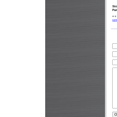
Str
Pa
« «
vzn