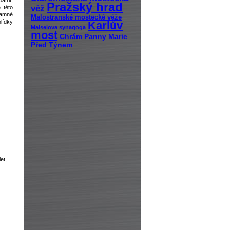
třit,
Pražský hrad
věž
 této
znamné
Malostranské mostecké věže
lídky
Karlův
Maiselova synagoga
most
Chrám Panny Marie
Před Týnem
et,