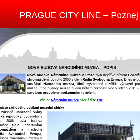
PRAGUE CITY LINE – Poznej
NOVÁ BUDOVA NÁRODNÍHO MUZEA – POPIS
Nová budova Národního muzea v Praze
byla nejdříve sídlem
Federá
shromáždění
, do roku 2008 sídlem
Rádia Svobodná Evropa.
Dnes je b
součástí Národního muzea
, čímž významně rozšířila výstavní pro
muzea. Obě budovy muzea budou během rekonstrukce v letech 2011 –
navzájem
propojeny podzemním tunelem.
Vše o:
Národním muzeu
více čtěte
zde
ísto rádiového vysílání muzejní sbírky
 základě
usnesení Vlády
ké republiky
, vydaného v
ce 2006, byla budova
valého
sídla Federálního
romáždění
a následně
dia Svobodná Evropa
,
dělena Národnímu muzeu v