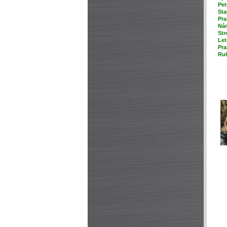
Pet
Sta
Pra
Nár
Str
Let
Pra
Rub