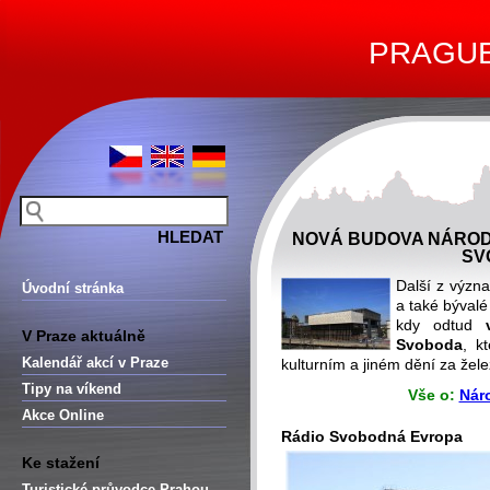
PRAGUE 
NOVÁ BUDOVA NÁRODN
SV
Další z výz
Úvodní stránka
a také býval
kdy odtud
V Praze aktuálně
Svoboda
, k
Kalendář akcí v Praze
kulturním a jiném dění za že
Tipy na víkend
Vše o:
Nár
Akce Online
Rádio Svobodná Evropa
Ke stažení
Turistické průvodce Prahou –