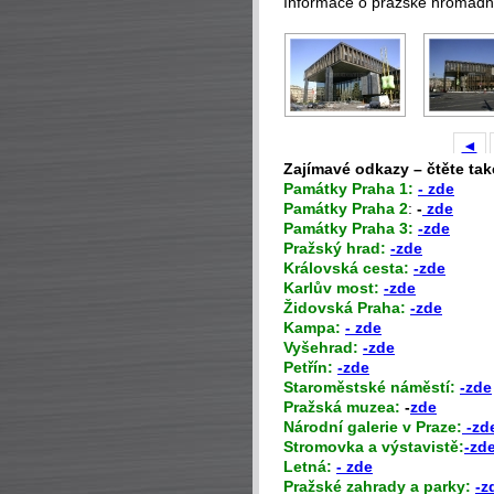
Informace o pražské hromad
◄
Zajímavé odkazy – čtěte tak
P
amátky Praha 1:
- zde
Památky Praha 2
:
-
zde
Památky Praha 3:
-zde
Pražský hrad:
-zde
Královská cesta:
-zde
Karlův most:
-zde
Židovská Praha:
-zde
Kampa:
- zde
Vyšehrad:
-zde
Petřín:
-zde
Staroměstské náměstí:
-zde
Pražská muzea:
-
zde
Národní galerie v Praze:
-zd
Stromovka a výstavistě:
-zd
Letná:
- zde
Pražské zahrady a parky:
-z