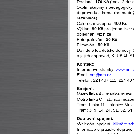
Rodinné:
170 Kč
(max. 2 dospě
Školní skupiny s pedagogick
doprovodu zdarma (hromadný 
rezervace)
Celoroční vstupné:
400 Kč
Výklad:
80 Kč
pro jednotlivce 
objednání viz níže
Fotografování:
50 Kč
Filmování:
50 Kč
Děti do 6 let, dětské domovy,
a jejich doprovod, KLUB 4LÍ
Kontakt:
Internetové stránky:
www.nm.
Email:
nm@nm.cz
Telefon: 224 497 111, 224 49
Spojení:
Metro linka A - stanice muze
Metro linka C – stanice muze
Tram: Linka 11 – stanice Mu
Tram: 3, 9, 14, 24, 51, 52, 54
Dopravní spojení:
Vyhledání spojení:
klikněte zd
Informace o pražské dopravě