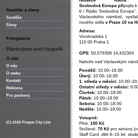
redakce Rádia
Svobodná Evropa při
pojila 
Soutěže a slevy
6 / Rádio Svobodná Evropa“
Václavského náměstí, vysíl
Soutěže
nového sídla
v Praze 10 na H
Slevy
Adresa:
Vinohradská 1
Fotogalerie
110 00 Praha 1
Připravujeme nové fotografie
GPS:
50,079308 14,432304
O nás
Nahoře nad Václavským námě
O nás
Pondělí:
10.00–18.00
O webu
Úterý:
10.00–18.00
Kontakt
1. středa v měsíci:
10.00–20
Ostatní středy v měsíci:
9.0
Reklama
Čtvrtek:
10.00–18.00
Pro partnery
Pátek:
10.00–18.00
Sobota:
10.00–18.00
Neděle:
10.00–18.00
Vstupné:
(C) 2026 Prague City Line
Plné:
100 Kč
Snížené:
70 Kč
pro seniory (na
Staff Card, děti 6–15 let, stu