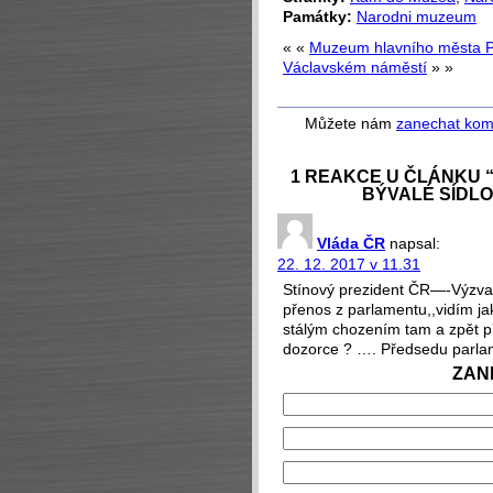
Památky:
Narodni muzeum
« «
Muzeum hlavního města 
Václavském náměstí
» »
Můžete nám
zanechat kom
1 REAKCE U ČLÁNKU 
BÝVALÉ SÍDL
Vláda ČR
napsal:
22. 12. 2017 v 11.31
Stínový prezident ČR—-Výzv
přenos z parlamentu,,vidím jak 
stálým chozením tam a zpět př
dozorce ? …. Předsedu parlam
ZAN