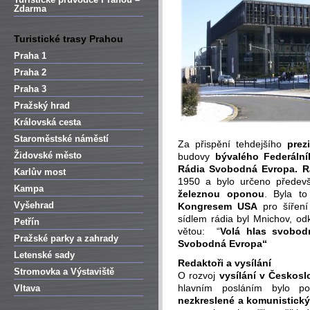
Zdarma
Turistické trasy Prahou
Praha 1
Praha 2
Praha 3
Pražský hrad
Královská cesta
Staroměstské náměstí
Za přispění tehdejšího
prez
Židovské město
budovy
bývalého Federáln
Rádia Svobodná Evropa.
R
Karlův most
1950 a bylo určeno předev
Kampa
železnou oponou
. Byla t
Vyšehrad
Kongresem USA
pro šíření
sídlem rádia byl Mnichov, odk
Petřín
větou: “
Volá hlas svobod
Pražské parky a zahrady
Svobodná Evropa“
Letenské sady
Redaktoři a vysílání
Stromovka a Výstaviště
O rozvoj
vysílání v Českos
hlavním posláním bylo po
Vltava
nezkreslené a komunistick