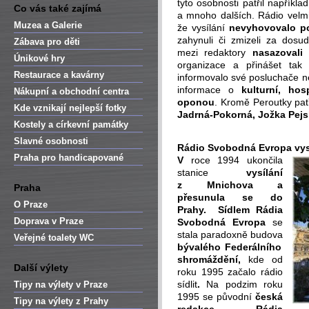
tyto osobnosti patřil napříkla
Co vás také zajímá
a mnoho dalších. Rádio velmi
Muzea a Galerie
že vysílání
nevyhovovalo p
zahynuli či zmizeli za dosud
Zábava pro děti
mezi redaktory
nasazovali 
Únikové hry
organizace a přinášet tak
Restaurace a kavárny
informovalo své posluchače ne
informace o
kulturní, hos
Nákupní a obchodní centra
oponou
. Kromě Peroutky patř
Kde vznikají nejlepší fotky
Jadrná-Pokorná, Jožka Pejs
Kostely a církevní památky
Slavné osobnosti
Rádio Svobodná Evropa vysí
Praha pro handicapované
V
roce 1994 ukončila
stanice
vysílání
z Mnichova a
Praha
přesunula se do
O Praze
Prahy. Sídlem Rádia
Doprava v Praze
Svobodná Evropa
se
stala paradoxně budova
Veřejné toalety WC
bývalého Federálního
shromáždění,
kde od
Další výlety
roku 1995 začalo rádio
sídlit
.
Na podzim roku
Tipy na výlety v Praze
1995 se původní
česká
Tipy na výlety z Prahy