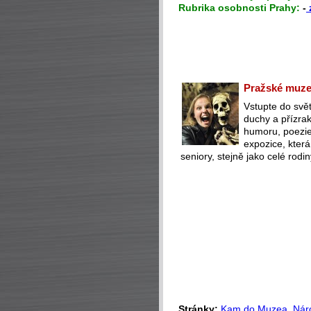
Rubrika osobnosti Prahy:
-
Pražské muzeu
Vstupte do svět
duchy a přízra
humoru, poezie 
expozice, která
seniory, stejně jako celé rodin
Stránky:
Kam do Muzea
,
Nár