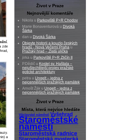
Život v Praze
Nejnovější komentáře
Nikola u
Parkoviště P+R Chodov
Marie Bonaventurová u
Divoká
Šárka
dan u
Divoká Šárka
mění
.
Objevte historii a kouzlo českých
a zde
hradů - Nová Večerní Praha
u
ihrad,
Pražský hrad – Zlatá ulička
jirka u
Parkoviště P+R Zličín II
P.Dědič u
Kostel sv. Haštala –
nejušlechtilejší projev pražské
gotické architektury
petra u
Ungelt – jedna z
nejcennějších pražských památek
Arnošt Žák u
Ungelt – jedna z
nejcennějších pražských památek
Život v Praze
Místa, která nejvíce hledáte
Vyšehrad
Václavské náměstí
Staroměstské
náměstí
Staroměstská radnice
auzy.
in) a
Staroměstská mostecká