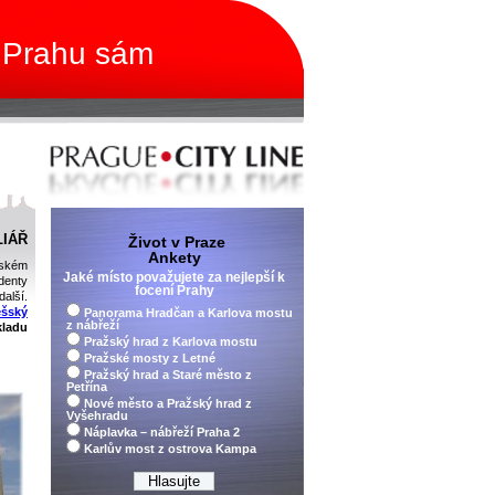
 Prahu sám
LIÁŘ
Život v Praze
Ankety
nském
Jaké místo považujete za nejlepší k
denty
focení Prahy
alší.
šský
Panorama Hradčan a Karlova mostu
z nábřeží
ladu
Pražský hrad z Karlova mostu
Pražské mosty z Letné
Pražský hrad a Staré město z
Petřína
Nové město a Pražský hrad z
Vyšehradu
Náplavka – nábřeží Praha 2
Karlův most z ostrova Kampa