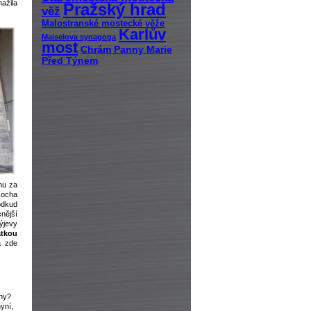
ažila
Pražský hrad
věž
Malostranské mostecké věže
Karlův
Maiselova synagoga
most
Chrám Panny Marie
Před Týnem
hu za
socha
odkud
nější
výjevy
átkou
a zde
ahy?
yní,