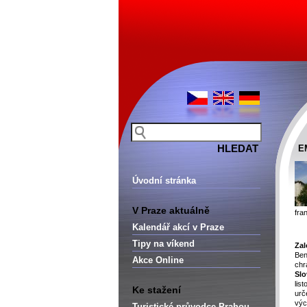
E
Úvodní stránka
V Praze aktuálně
fra
Kalendář akcí v Praze
Tipy na víkend
Zal
Be
Akce Online
ch
Sl
lis
Ke stažení
urč
výc
Turistické průvodce Prahou –