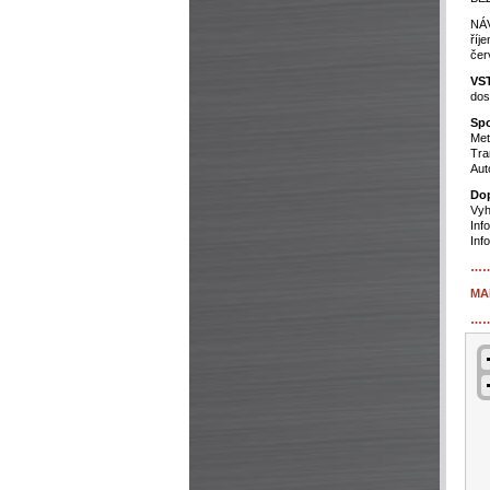
NÁ
říj
čer
VS
dos
Spo
Met
Tra
Aut
Dop
Vyh
Inf
Inf
…
MA
…