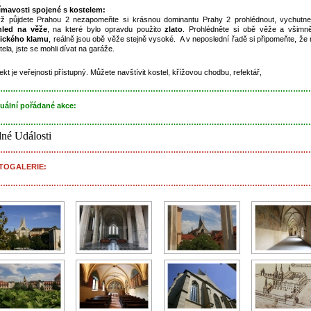
ímavosti spojené s kostelem:
ž půjdete Prahou 2 nezapomeňte si krásnou dominantu Prahy 2 prohlédnout, vychutnej
hled na věže
, na které bylo opravdu použito
zlato
. Prohlédněte si obě věže a všimně
ického klamu
, reálně jsou obě věže stejně vysoké. A v neposlední řadě si připomeňte, že
tela, jste se mohli dívat na garáže.
ekt je veřejnosti přístupný. Můžete navštívit kostel, křížovou chodbu, refektář,
……………………………………………………………………………………………………………
uální pořádané akce:
……………………………………………………………………………………………………………
né Události
……………………………………………………………………………………………………………
TOGALERIE:
……………………………………………………………………………………………………………