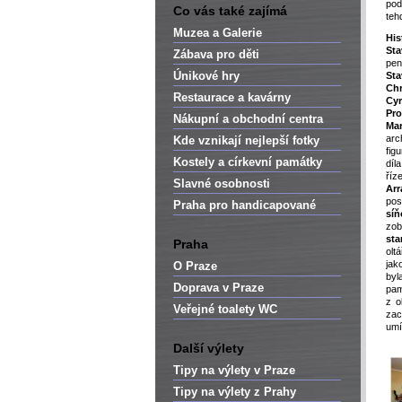
pod
Co vás také zajímá
teh
Muzea a Galerie
His
Sta
Zábava pro děti
pe
Únikové hry
Sta
Chr
Restaurace a kavárny
Cyr
Pr
Nákupní a obchodní centra
Mar
ar
Kde vznikají nejlepší fotky
fig
Kostely a církevní památky
díl
ří
Slavné osobnosti
Arr
pos
Praha pro handicapované
sí
zo
sta
Praha
olt
jak
O Praze
byl
Doprava v Praze
pa
z o
Veřejné toalety WC
zac
umí
Další výlety
Tipy na výlety v Praze
Tipy na výlety z Prahy