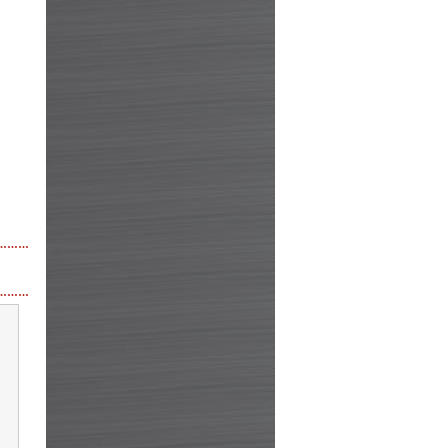
………
………