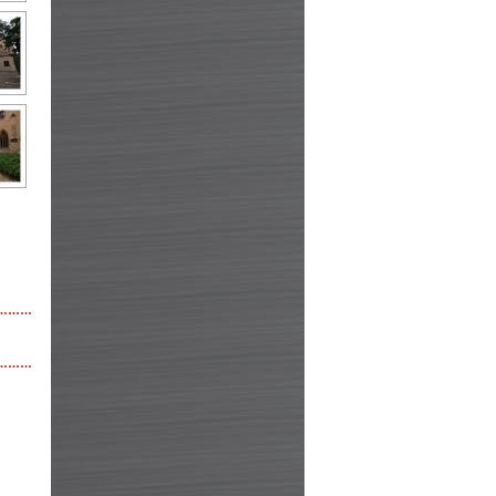
………
………