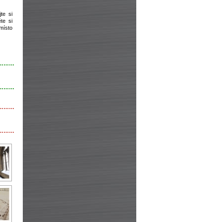
te si
te si
 místo
………
………
………
………