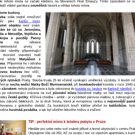
le tohoto místa se začalo klášteru na Slovanech říkat Emauzy. Tímto způsobem se sn
dejší vládní garnitura
zesměšnit
historii a věhlas tohoto místa.
torie budovy
vba
stála stejné množství
něz jako
Karlův most
.
vitel objektu
není znám.
ám ke cti sv. Jeronýma,
ila a Metoděje, Vojtěcha a
okopa a později Panny
ie
má některé
chitektonické prvky a
urální náměty připomínající
a dvorské stavební hutě
zené tehdy
Matyášem z
asu
. Připomíná ho i odvaha
tavit neobvyklou mohutnou
ňovou budovu
bez věží,
brazovanou později na
rých rytinách
Prahy. Stavba trvala 25 let včetně vynikající umělecké výzdoby. V levém ro
ářem je
socha sedící Matky Boží Montserratské
, při
bombardování
kostela v roce 1945 
o
zázrakem
nebyla poškozena a byla odvezena do
kostela sv. Ignáce
na
Karlově náměstí
, 
a po rekonstrukci vrácena na své
původní místo
.Nástěnné malby se řadí mezi nejvzác
mátky
české gotiky
. Křížová chodba – ambit – je vyzdoben párovou malbou, tj. zobrazující 
bou zákonů biblických. Je to druh fresky, která je evropskou raritou a
nejcennější pam
hovanou z gotického období. Za husitských bouří klášter přešel ke
kališníkům
, byl
stěna
husitská posádka
, a tak byl ušetřen lidového hněvu a zničení.
TIP - perfektní místo k letnímu pobytu v Praze
Hledáte pro sebe nebo své známé pěkné a levné ubytování v centru Pr
Ubytujeme Vás od 350,-Kč za osobu / noc ve vlastním apartmánu s kuch