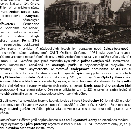
stavby kláštera.
14. února
45
byl při americkém náletu
 Prahu
zničen kostel
. Tady
 bombardování
zahynula
ada německých
etřovatelek Červeného
že
. Společnost pro obnovu
auz s podporou občanů
ed po náletu zahájila
išťující práce.
Po r. 1947
y restaurovány poškozené
ické fresky v ambitu. V následujících letech byl postaven nový
železobetonový 
onstrukční práce svěřeny prof. ČVUT Oldřichu Štefanovi. 1964 byla vypsána neano
těž pro architektonické řešení střechy a
věží
zničeného kostela. Ze soutěže vyšel vítězně 
. arch. F. M. Černého, pod jehož vedením byla místo
požadovaných věží
instalována 
derní konstrukce, označená za
couragé
, patřící k nejhodnotnějším projevům mo
hitektury v Praze:
asymetrická 32 metrová skořepinová dominanta
se
40 cm si
strukcí z bílého betonu. Konstrukce má
4 m vysoké špice
, na jejichž pozlacení se spotře
 kg 24 karátového zlata
. Výška špic od země je 52 m, od římsy 32 m.
Optický klam
způso
ižní věž
, která je
blíž k řec
e, se zdá být vyšší, ač tomu tak
není
. Při rekonstrukci byly
odkr
itulní síni kláštera fragmenty nástěnných maleb a nápisů.
Nápis psaný chorvatskou hlah
avděpodobně text staročeského Desatera přikázání z r. 1412) je první a zatím jediný d
holské epigrafie
u nás i v západoslovanských zemích vůbec.
ší zajímavostí z novodobé historie kostela je
období druhé poloviny 80
. let minulého stolet
šteru hrozil téměř naprostý
zánik
. Tehdejší nejvyšší orgány došly k závěru, že z tohoto ko
byly
ideální garáže
. Naštěstí přišla včas revoluce a kostel byl postupně opraven a 
věcen.
ěsné blízkosti kláštera jistě nepřehlédnete
moderní krychlové domy
se skleněnou fasádou, 
 byly vystavěny i
přes protesty
obyvatel v letech 1968 – 1974. Paradoxem doby je, že
pa
aru hlavního architekta
města Prahy.