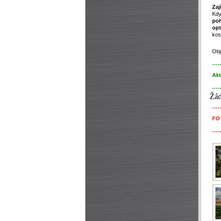
Zaj
Kdy
po
opt
kos
Obj
…
Akt
…
Žád
…
FO
…