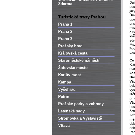
Dal
Zdarma
pou
ja
Úmy
Turistické trasy Prahou
upe
při
Praha 1
me
Praha 2
cír
klá
Praha 3
sdr
Mez
Pražský hrad
řad
Královská cesta
kam
Staroměstské náměstí
Co
Klá
Židovské město
sta
ko
Karlův most
Da
Vá
Kampa
byl
Vyšehrad
v
Oč
Petřín
pří
Vá
Pražské parky a zahrady
ho
Letenské sady
čet
Jež
Stromovka a Výstaviště
mě
obj
Vltava
dob
Psa