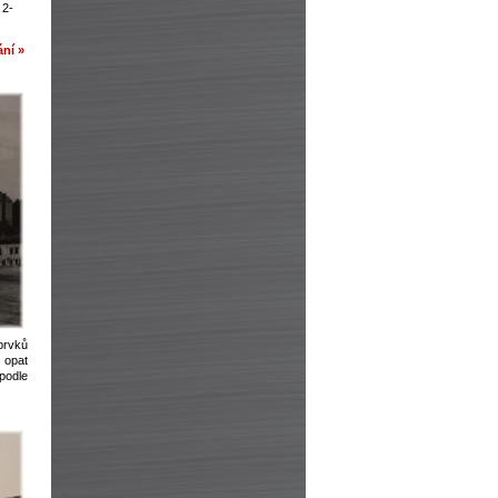
 2-
ní »
rvků
 opat
podle