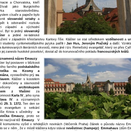
macie a Chorvatska, kteří
žívali jako liturgického
zyka staroslověnštinu.
slem císaře a papeže bylo
vnit
slovanské vztahy
a
spět k odstranění rozkolu
zi západní a východní
kví. Byl to jediný
slovanský
šter
a jediné ne-latinské
užení v západním křesťanstvu Karlovy říše. Klášter se stal střediskem
vzdělanosti
a
u
i studenty cyrilometodějského jazyka patřili i
Jan Hus, Jeroným Pražský
a další. Vznikl
a iluminovaných literárních skvostů, mimo jiné i tzv. Remešský evangeliář, který se přes Cař
 jej zaneslo husitské poselství, dostal až do korunovačního pokladu
francouzských králů
.
 znamená název Emauzy
šter byl postaven v blízkosti
rého farního
podskalského
stelíka sv. Kosmy a
miána
, vystavěného prý
sv.
clavem
. Klášter s kostelem
y dokončeny a slavnostně
ysvěceny
arcibiskupem
kem z Vlašimi
za
tomnosti
Karla IV
., jeho syna
clava IV
. a významných
stů
29. 3. 1372.
Ten den se
lo evangelium o setkání
íše Krista s učedníky
u
stečka Emauzy
, proto se
ekt nazýval též
Emauzy
. V
ě komunismu vyšel v tehdejších novinách (Večerník Praha) článek o původu názvu Em
lo se v něm , že v místě kláštera kdysi stával
nevěstinec (hampejz) Emmahaus
(dům Em