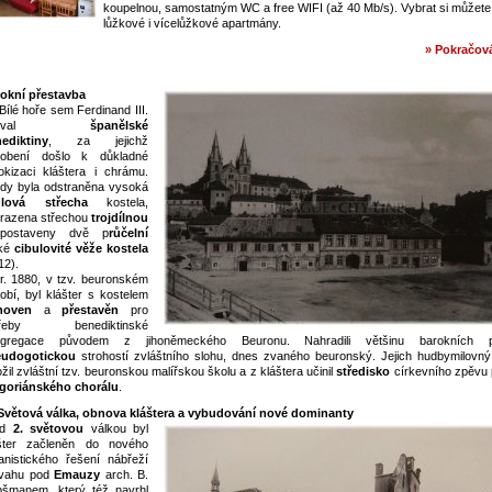
koupelnou, samostatným WC a free WIFI (až 40 Mb/s). Vybrat si můžete
lůžkové i vícelůžkové apartmány.
» Pokračová
okní přestavba
Bílé hoře sem Ferdinand III.
ozval
španělské
ediktiny
, za jejichž
sobení došlo k důkladné
okizaci kláštera i chrámu.
dy byla odstraněna vysoká
dlová střecha
kostela,
razena střechou
trojdílnou
postaveny dvě p
růčelní
ké
cibulovité věže kostela
12).
r. 1880, v tzv. beuronském
obí, byl klášter s kostelem
noven
a
přestavěn
pro
třeby benediktinské
ngregace původem z jihoněmeckého Beuronu. Nahradili většinu barokních p
eudogotickou
strohostí zvláštního slohu, dnes zvaného beuronský. Jejich hudbymilovný
ožil zvláštní tzv. beuronskou malířskou školu a z kláštera učinil
středisko
církevního zpěvu 
goriánského chorálu
.
Světová válka, obnova kláštera a vybudování nové dominanty
d
2. světovou
válkou byl
šter začleněn do nového
anistického řešení nábřeží
vahu pod
Emauzy
arch. B.
šmanem, který též navrhl