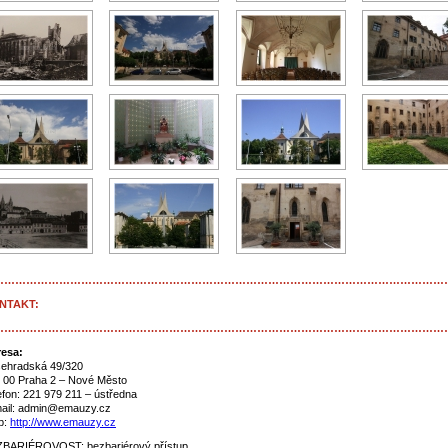
……………………………………………………………………………………………………………
NTAKT:
……………………………………………………………………………………………………………
esa:
ehradská 49/320
 00 Praha 2 – Nové Město
efon: 221 979 211 – ústředna
ail: admin@emauzy.cz
b:
http://www.emauzy.cz
BARIÉROVOST: bezbariérový přístup