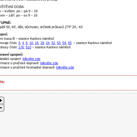
VŠTĚVNÍ DOBA:
en – květen: po – pá 9 – 16
ven – září: po – so 9 – 16
TUPNÉ:
pělí 50,-Kč, děti, důchodci, držitelé průkazů ZTP 20,- Kč
jení:
ro trasa B – stanice Karlovo náměstí
mvaje číslo:
3
,
4
,
6
,
10
,
16
,
18
,
24
,
52
,
53
,
54
,
55
– stanice Karlovo náměstí
obusy číslo:
176
,
510
– stanice Karlovo náměstí
ravní spojení:
ledání spojení:
klikněte zde
ormace o pražské dopravě:
klikněte zde
ormace o pražské hromadné dopravě:
klikněte zde
……………………………………………………………………………………………………………
PA:
……………………………………………………………………………………………………………