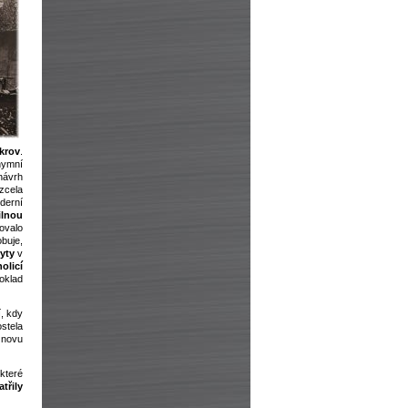
krov
.
nymní
návrh
zcela
derní
lnou
bovalo
buje,
yty
v
olicí
oklad
í, kdy
stela
znovu
které
třily