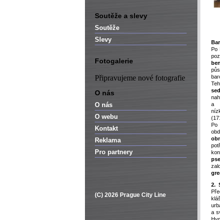
Soutěže a slevy
Soutěže
Slevy
Bar
Po 
p
Fotogalerie
ben
pů
Připravujeme nové fotografie
bar
Teh
se
O nás
nah
O nás
a 
níz
O webu
(17
Po 
Kontakt
obd
ob
Reklama
po
Pro partnery
ko
ps
zal
gre
2. 
Pře
(C) 2026 Prague City Line
klá
urb
a s
Hyp