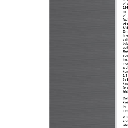
pří
19
na
při
ř
oš
kří
Em
hn
zaj
byl
got
Rek
sou
ing
mo
arc
kon
1,3
že
j
kap
(pr
hla
Dal
klá
by 
vys
V t
zde
útv