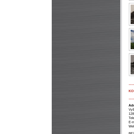
…
KO
…
Adr
Vyš
128
Tel
E-m
We
BEZ