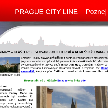
PRAGUE CITY LINE – Poznej
MAUZY – KLÁŠTER SE SLOVANSKOU LITURGIÍ A REMEŠSKÝ EVANGE
Emauzy – jediný
slovanský klášter a
centrum vzdělanosti ve staroslově
jazyce v západní evropě v době panování
otce vlasti Karla IV.
Mezi stu
cyrilometodějského jazyka patřili
mistr
Jan Hus
, Jeroným Pražský a d
Vznikla zde řada iluminovaných literárních skvostů a zejména tzv.
Reme
evangeliář
, který se přes
Cařihrad
, dostal až do
korunovačního pok
ncouzských králů.
Rozcestník: vš o klášteře
Emauzy
více čtěte
zde
ožení:
nediktinský klášter s
rámem
Panny Marie na
ovanech
byl založen 21
topadu 1347. Klášter byl
en pro mnichy
benediktiny
hodního obřadu povolané z