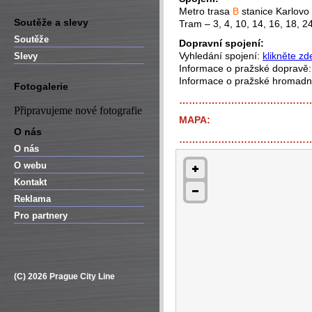
Metro trasa
B
stanice Karlovo
Soutěže a slevy
Tram – 3, 4, 10, 14, 16, 18, 2
Soutěže
Dopravní spojení:
Vyhledání spojení:
klikněte zd
Slevy
Informace o pražské dopravě
Informace o pražské hromad
Fotogalerie
…………………………………
Připravujeme nové fotografie
MAPA:
O nás
…………………………………
O nás
O webu
Kontakt
Reklama
Pro partnery
(C) 2026 Prague City Line