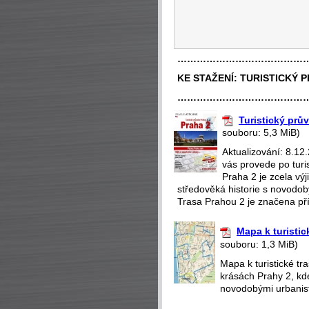
…………………………………
KE STAŽENÍ:
TURISTICKÝ 
…………………………………
Turistický prů
souboru: 5,3 MiB)
Aktualizování: 8.12
vás provede po turi
Praha 2 je zcela v
středověká historie s novodobý
Trasa Prahou 2 je značena pří
Mapa k turistic
souboru: 1,3 MiB)
Mapa k turistické t
krásách Prahy 2, kd
novodobými urbanisti