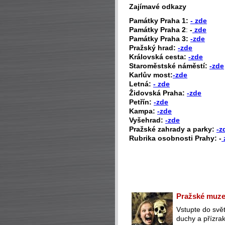
Zajímavé odkazy
P
amátky Praha 1:
- zde
Památky Praha 2
:
-
zde
Památky Praha 3:
-zde
Pražský hrad:
-zde
Královská cesta:
-zde
Staroměstské náměstí:
-zde
Karlův most:
-zde
Letná:
- zde
Židovská Praha:
-zde
Petřín:
-zde
Kampa:
-zde
Vyšehrad:
-zde
Pražské zahrady a parky:
-z
Rubrika osobnosti Prahy: -
Pražské muzeu
Vstupte do svět
duchy a přízra