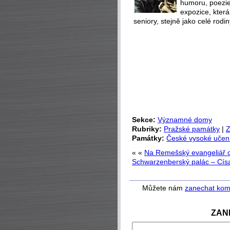
humoru, poezie 
expozice, která
seniory, stejně jako celé rodin
Sekce:
Významné domy
Rubriky:
Pražské památky
|
Z
Památky:
České vysoké učení
« «
Na Remešský evangeliář om
Schwarzenberský palác – Císa
Můžete nám
zanechat kom
ZAN