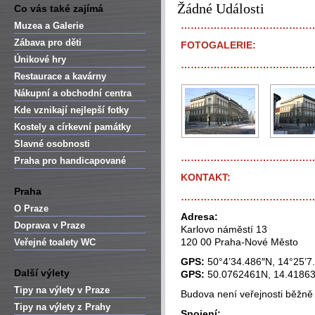
Žádné Události
Co vás také zajímá
…………………………………
Muzea a Galerie
Zábava pro děti
FOTOGALERIE:
Únikové hry
…………………………………
Restaurace a kavárny
Nákupní a obchodní centra
Kde vznikají nejlepší fotky
Kostely a církevní památky
Slavné osobnosti
…………………………………
Praha pro handicapované
KONTAKT:
Praha
…………………………………
O Praze
Adresa:
Doprava v Praze
Karlovo náměstí 13
120 00 Praha-Nové Město
Veřejné toalety WC
GPS:
50°4’34.486″N, 14°25’7
Další výlety
GPS:
50.0762461N, 14.4186
Tipy na výlety v Praze
Budova není veřejnosti běžně
Tipy na výlety z Prahy
Spojení: