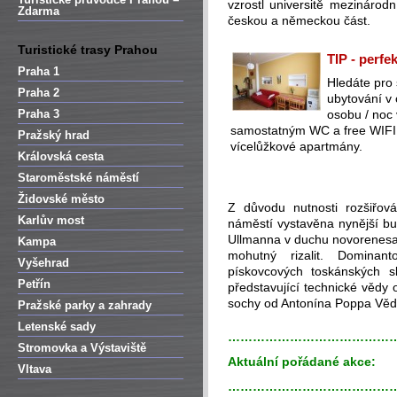
vzrostl universitě mezinárod
Zdarma
českou a německou část.
Turistické trasy Prahou
TIP - perfe
Praha 1
Hledáte pro
Praha 2
ubytování v
Praha 3
osobu / noc
samostatným WC a free WIFI (
Pražský hrad
vícelůžkové apartmány.
Královská cesta
Staroměstské náměstí
Židovské město
Z důvodu nutnosti rozšiřov
Karlův most
náměstí vystavěna nynější bu
Ullmanna v duchu novorenesanc
Kampa
mohutný rizalit. Dominan
Vyšehrad
pískovcových toskánských s
Petřín
představující technické vědy
sochy od Antonína Poppa Věd
Pražské parky a zahrady
Letenské sady
…………………………………
Stromovka a Výstaviště
Aktuální pořádané akce:
Vltava
…………………………………