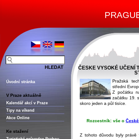
PRAGUE 
ČESKE VYSOKÉ UČENÍ T
S
Pražská tech
Úvodní stránka
střední Evrop
Z počátku na
V Praze aktuálně
začátku 19. s
Kalendář akcí v Praze
skoro jeden a půl tisíce.
Tipy na víkend
Akce Online
Rozcestník: vše o
České
Ke stažení
Z tohoto důvodu byly právě 
Turistické průvodce Prahou –