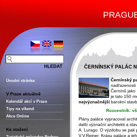
PRAGUE 
ČERNÍNSKÝ PALÁC N
Černínský p
Úvodní stránka
nadřazenosti
Černínů jak
V Praze aktuálně
je tato 150 
Kalendář akcí v Praze
nejvýznačnější
barokní stavb
Tipy na víkend
Rozcestník: vš
Akce Online
Plány paláce vypracoval archit
další význační architekti a sta
Ke stažení
A. Lurago. O výzdobu se pak 
V.V.Reiner. Krásu paláce a je
Turistické průvodce Prahou –