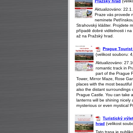
Pražský hrad
(velik
Aktualizováno: 22.1.
Praze vás provede n
neminete Petřínskou
Strahovský klášter. Projdete m
případě dobré viditelnosti i 
až na Pražský hrad.
Prague Tourist 
(velikost souboru: 4
Aktualizováno: 27.1
romantic track in Pr
part of the Prague P
Tower, Mirror Maze, Rose Gar
places with the most beautiful 
also the distant surroundings o
Prague Castle. You can take a 
lanterns will be shining nicely
mysterious or even mystical P
Turistický výl
hrad
(velikost soub
Tato trasa je publi