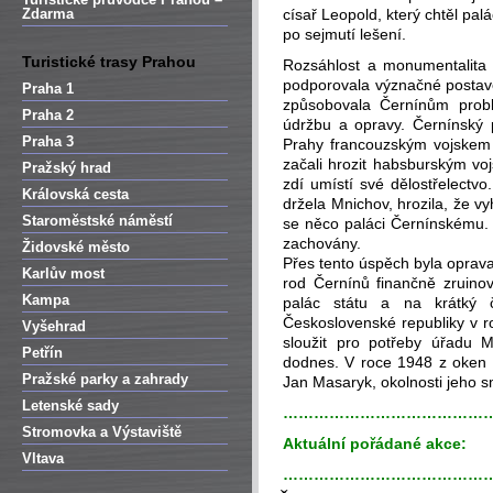
Zdarma
císař Leopold, který chtěl pal
po sejmutí lešení.
Turistické trasy Prahou
Rozsáhlost a monumentalita t
podporovala význačné postave
Praha 1
způsobovala Černínům probl
Praha 2
údržbu a opravy. Černínský 
Praha 3
Prahy francouzským vojskem 
začali hrozit habsburským vo
Pražský hrad
zdí umístí své dělostřelectvo
Královská cesta
držela Mnichov, hrozila, že vyh
Staroměstské náměstí
se něco paláci Černínskému. 
zachovány.
Židovské město
Přes tento úspěch byla oprava
Karlův most
rod Černínů finančně zruino
Kampa
palác státu a na krátký 
Československé republiky v r
Vyšehrad
sloužit pro potřeby úřadu Mi
Petřín
dodnes. V roce 1948 z oken t
Pražské parky a zahrady
Jan Masaryk, okolnosti jeho s
Letenské sady
…………………………………
Stromovka a Výstaviště
Aktuální pořádané akce:
Vltava
…………………………………