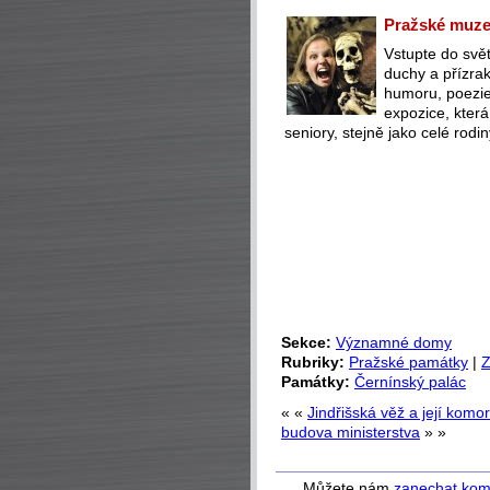
Pražské muzeu
Vstupte do svět
duchy a přízra
humoru, poezie 
expozice, která
seniory, stejně jako celé rodin
Sekce:
Významné domy
Rubriky:
Pražské památky
|
Z
Památky:
Černínský palác
« «
Jindřišská věž a její komo
budova ministerstva
» »
Můžete nám
zanechat kom