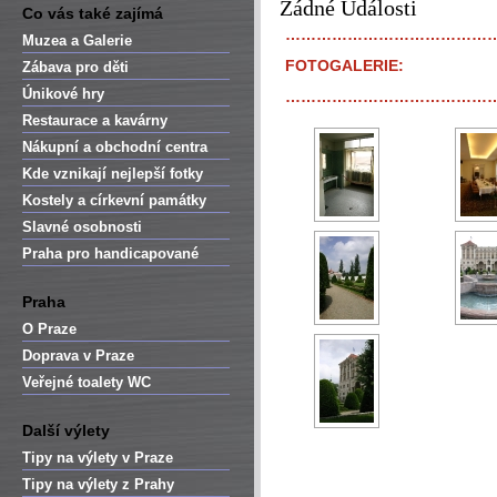
Žádné Události
Co vás také zajímá
…………………………………
Muzea a Galerie
FOTOGALERIE:
Zábava pro děti
Únikové hry
…………………………………
Restaurace a kavárny
Nákupní a obchodní centra
Kde vznikají nejlepší fotky
Kostely a církevní památky
Slavné osobnosti
Praha pro handicapované
Praha
O Praze
Doprava v Praze
Veřejné toalety WC
Další výlety
Tipy na výlety v Praze
Tipy na výlety z Prahy
…………………………………