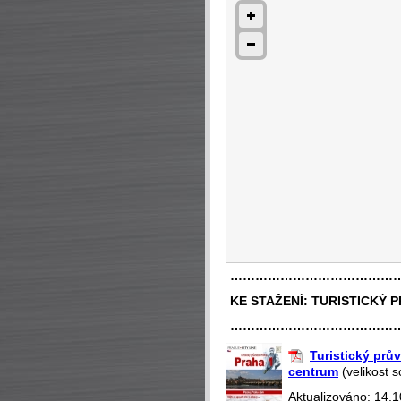
…………………………………
KE STAŽENÍ:
TURISTICKÝ 
…………………………………
Turistický prův
centrum
(velikost 
Aktualizováno: 14.