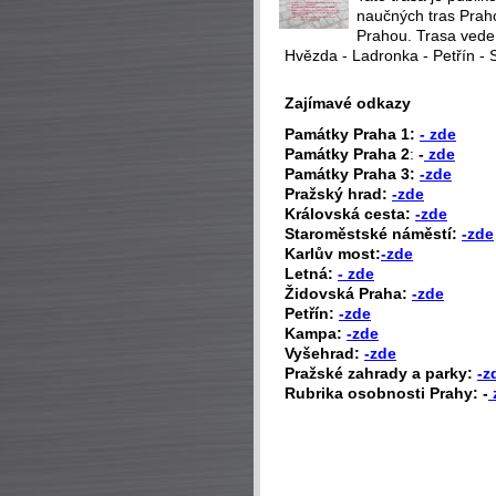
naučných tras Praho
Prahou. Trasa vede
Hvězda - Ladronka - Petřín - 
Zajímavé odkazy
P
amátky Praha 1:
- zde
Památky Praha 2
:
-
zde
Památky Praha 3:
-zde
Pražský hrad:
-zde
Královská cesta:
-zde
Staroměstské náměstí:
-zde
Karlův most:
-zde
Letná:
- zde
Židovská Praha:
-zde
Petřín:
-zde
Kampa:
-zde
Vyšehrad:
-zde
Pražské zahrady a parky:
-z
Rubrika osobnosti Prahy: -