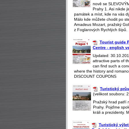
nově se SLEVOVÝMI
Prahy 1. Asi nikde 
památek a míst, kde na vás dý
Málo kde můžete chodit po st
Amadeus Mozart, pražský Gol
z Foglarových Rychlých šípů.
Tourist guide P
Centre - english v
Updated: 30.10.2018
attractive parts of
can find such a con
where the history and romance
DISCOUNT COUPONS
Turistický pr
(velikost souboru: 
Pražský hrad patří 
Prahy. Pojďme spole
králi a prezidenty. 
Turistický výle