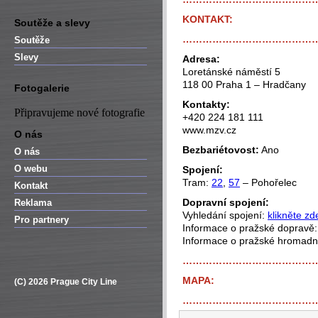
KONTAKT:
Soutěže a slevy
…………………………………
Soutěže
Slevy
Adresa:
Loretánské náměstí 5
118 00 Praha 1 – Hradčany
Fotogalerie
Kontakty:
Připravujeme nové fotografie
+420 224 181 111
www.mzv.cz
O nás
Bezbariétovost:
Ano
O nás
O webu
Spojení:
Tram:
22
,
57
– Pohořelec
Kontakt
Dopravní spojení:
Reklama
Vyhledání spojení:
klikněte zd
Pro partnery
Informace o pražské dopravě
Informace o pražské hromad
…………………………………
MAPA:
(C) 2026 Prague City Line
…………………………………