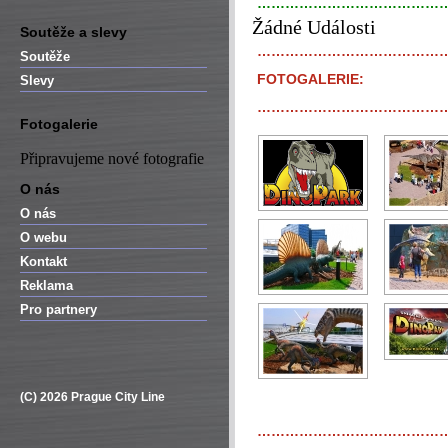
…………………………………
Žádné Události
Soutěže a slevy
…………………………………
Soutěže
FOTOGALERIE:
Slevy
…………………………………
Fotogalerie
Připravujeme nové fotografie
O nás
O nás
O webu
Kontakt
Reklama
Pro partnery
(C) 2026 Prague City Line
…………………………………