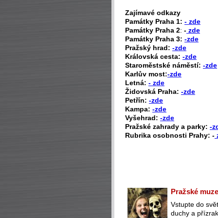
Zajímavé odkazy
P
amátky Praha 1:
- zde
Památky Praha 2
:
-
zde
Památky Praha 3:
-zde
Pražský hrad:
-zde
Královská cesta:
-zde
Staroměstské náměstí:
-zde
Karlův most:
-zde
Letná:
- zde
Židovská Praha:
-zde
Petřín:
-zde
Kampa:
-zde
Vyšehrad:
-zde
Pražské zahrady a parky:
-z
Rubrika osobnosti Prahy: -
Pražské muzeu
Vstupte do svět
duchy a přízra