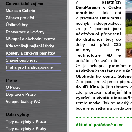
v
ostatních
Co vás také zajímá
DinoParcích v České
Muzea a Galerie
republice
, tak ani
Zábava pro děti
v pražském
DinoParku
nechybí videoprojekce,
Únikové hry
za jejíž pomoci jsou
Restaurace a kavárny
návštěvníci přeneseni
Nákupní a obchodní centra
do druhohor
, tedy do
doby asi
před 235
Kde vznikají nejlepší fotky
miliony let
.
Kostely a církevní památky
Technologie 4D
je
Slavné osobnosti
unikátní především tím,
že je schopna
promítat 
Praha pro handicapované
návštěvníci vtaženi do dění
Obchodního centra Galerie
Praha
Zde jsou pro zájemce připra
do 4D Kina
je již zahrnuto 
O Praze
zde připraven
strhující f
Doprava v Praze
vypráví o životě dinosauří
Veřejné toalety WC
zemře matka. Jak se
mladý 
bude jeho setkání s predátore
Další výlety
…………………………………
Tipy na výlety v Praze
Aktuální pořádané akce:
Tipy na výlety z Prahy