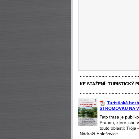
…………………………………
KE STAŽENÍ:
TURISTICKÝ 
…………………………………
Turistická bez
STROMOVKU NA V
Tato trasa je publik
Prahou, které jsou 
touto oblastí: Trója
Nádraží Holešovice