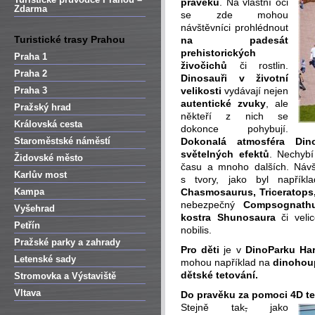
pravěku
. Na vlastní oči
Zdarma
se zde mohou
návštěvníci prohlédnout
Turistické trasy Prahou
na padesát
prehistorických
Praha 1
živočichů
či rostlin.
Praha 2
Dinosauři v životní
Praha 3
velikosti
vydávají nejen
autentické zvuky
, ale
Pražský hrad
někteří z nich se
Královská cesta
dokonce pohybují.
Staroměstské náměstí
Dokonalá atmosféra Din
světelných efektů
. Nechybí
Židovské město
času a mnoho dalších. Návšt
Karlův most
s tvory, jako byl napřík
Kampa
Chasmosaurus, Triceratops
nebezpečný
Compsognathu
Vyšehrad
kostra Shunosaura
či veli
Petřín
nobilis.
Pražské parky a zahrady
Pro děti
je v
DinoParku Har
Letenské sady
mohou například na
dinohou
dětské
tetování.
Stromovka a Výstaviště
Vltava
Do pravěku za pomoci 4D t
Stejně tak
,
jako