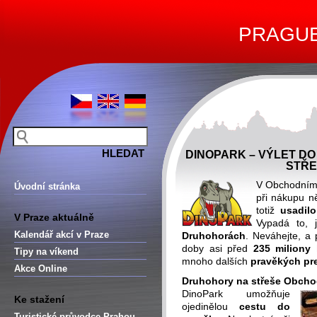
PRAGUE 
DINOPARK – VÝLET D
STŘE
V Obchodním
Úvodní stránka
při nákupu n
totiž
usadil
V Praze aktuálně
Vypadá to, 
Kalendář akcí v Praze
Druhohorách
. Neváhejte, a
doby asi před
235 miliony 
Tipy na víkend
mnoho dalších
pravěkých pr
Akce Online
Druhohory na střeše Obcho
DinoPark umožňuje
Ke stažení
ojedinělou
cestu do
Turistické průvodce Prahou –