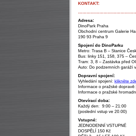
KONTAKT:
…………………………………
Adresa:
DinoPark Praha
Obchodní centrum Galerie H
190 93 Praha 9
Spojení do DinoParku
Metro: Trasa B – Stanice Če
Bus: linky 151, 158, 375 – Č
Tram: 3, 8 – Zastávka před O
Auto: Do podzemních garáží 
Dopravní spojení:
Vyhledání spojení:
klikněte zd
Informace o pražské dopravě
Informace o pražské hromad
Otevírací doba:
Každý den: 9:00 – 21:00
(poslední vstup ve 20.00)
Vstupné:
JEDNODENNÍ VSTUPNÉ
DOSPĚLÍ 150 Kč