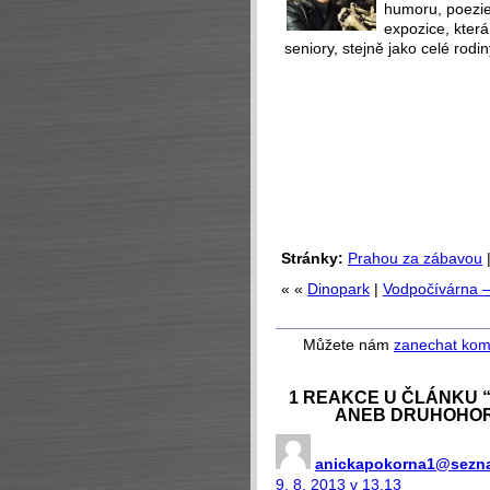
humoru, poezie 
expozice, která
seniory, stejně jako celé rodin
Stránky:
Prahou za zábavou
« «
Dinopark
|
Vodpočívárna – 
Můžete nám
zanechat kom
1 REAKCE U ČLÁNKU “
ANEB DRUHOHOR
anickapokorna1@sezn
9. 8. 2013 v 13.13