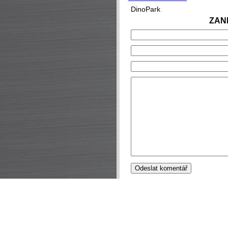
DinoPark
ZAN