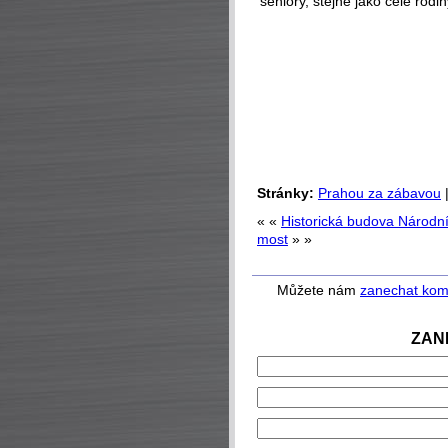
seniory, stejně jako celé rodin
Stránky:
Prahou za zábavou
« «
Historická budova Národn
most
» »
Můžete nám
zanechat kom
ZAN