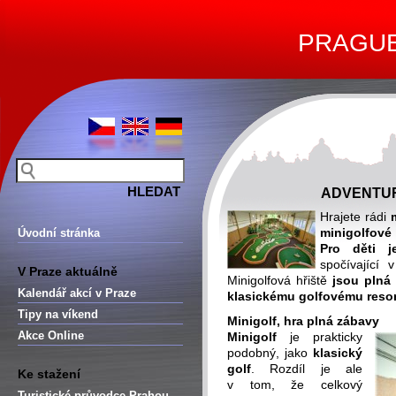
PRAGUE 
ADVENTUR
Hrajete rádi
minigolfové 
Úvodní stránka
Pro děti j
spočívající
V Praze aktuálně
Minigolfová hřiště
jsou plná
Kalendář akcí v Praze
klasickému golfovému resor
Tipy na víkend
Minigolf, hra plná zábavy
Akce Online
Minigolf
je prakticky
podobný, jako
klasický
golf
. Rozdíl je ale
Ke stažení
v tom, že celkový
Turistické průvodce Prahou –