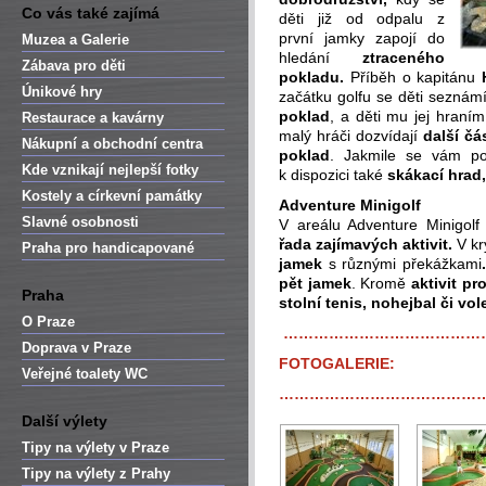
Co vás také zajímá
děti již od odpalu z
první jamky zapojí do
Muzea a Galerie
hledání
ztraceného
Zábava pro děti
pokladu.
Příběh o kapitánu
H
Únikové hry
začátku golfu se děti seznám
poklad
, a děti mu jej hraní
Restaurace a kavárny
malý hráči dozvídají
další čá
Nákupní a obchodní centra
poklad
. Jakmile se vám pod
Kde vznikají nejlepší fotky
k dispozici také
skákací hrad,
Kostely a církevní památky
Adventure Minigolf
Slavné osobnosti
V areálu Adventure Minigolf 
řada zajímavých aktivit.
V kr
Praha pro handicapované
jamek
s různými překážkami
pět jamek
. Kromě
aktivit pro
Praha
stolní tenis, nohejbal či vol
O Praze
…………………………………
Doprava v Praze
FOTOGALERIE:
Veřejné toalety WC
…………………………………
Další výlety
Tipy na výlety v Praze
Tipy na výlety z Prahy