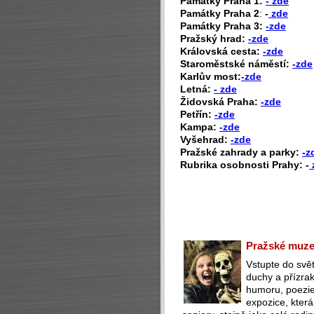
P
amátky Praha 1:
- zde
Památky Praha 2
:
-
zde
Památky Praha 3:
-zde
Pražský hrad:
-zde
Královská cesta:
-zde
Staroměstské náměstí:
-zde
Karlův most:
-zde
Letná:
- zde
Židovská Praha:
-zde
Petřín:
-zde
Kampa:
-zde
Vyšehrad:
-zde
Pražské zahrady a parky:
-z
Rubrika osobnosti Prahy: -
Pražské muzeu
Vstupte do svět
duchy a přízra
humoru, poezie 
expozice, která