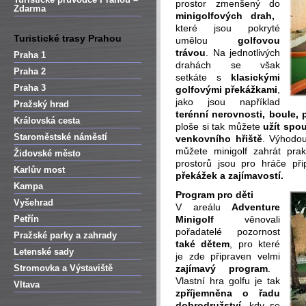
prostor zmenšený do
Zdarma
minigolfových drah,
které jsou pokryté
Turistické trasy Prahou
umělou
golfovou
trávou
. Na jednotlivých
Praha 1
drahách se však
Praha 2
setkáte s
klasickými
Praha 3
golfovými překážkami
,
jako jsou například
Pražský hrad
terénní nerovnosti, boule,
Královská cesta
ploše si tak můžete
užít spo
Staroměstské náměstí
venkovního hřiště
. Výhodou
můžete minigolf zahrát prak
Židovské město
prostorů jsou pro hráče př
Karlův most
překážek a zajímavostí.
Kampa
Program pro děti
Vyšehrad
V areálu
Adventure
Petřín
Minigolf
věnovali
pořadatelé pozornost
Pražské parky a zahrady
také dětem
, pro které
Letenské sady
je zde připraven velmi
Stromovka a Výstaviště
zajímavý program
.
Vlastní hra golfu je tak
Vltava
zpříjemněna o řadu
dobrodružství,
kdy se