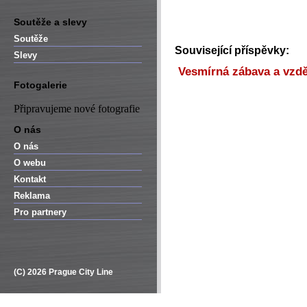
Soutěže a slevy
Soutěže
Související příspěvky:
Slevy
Vesmírná zábava a vzděl
Fotogalerie
Připravujeme nové fotografie
O nás
O nás
O webu
Kontakt
Reklama
Pro partnery
(C) 2026 Prague City Line