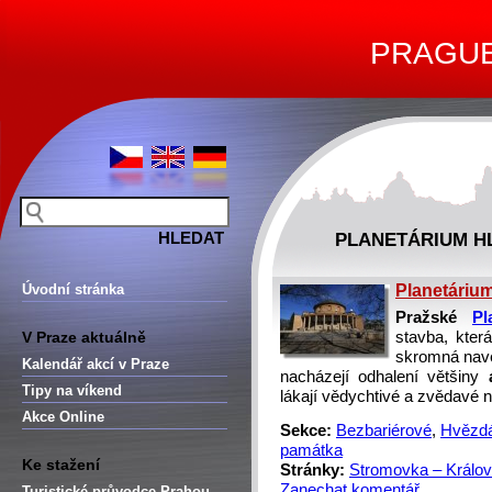
PRAGUE 
PLANETÁRIUM HL
Úvodní stránka
Planetáriu
Pražské
Pl
V Praze aktuálně
stavba, kter
skromná naven
Kalendář akcí v Praze
nacházejí odhalení většiny
Tipy na víkend
lákají vědychtivé a zvědavé
Akce Online
Sekce:
Bezbariérové
,
Hvězdá
památka
Ke stažení
Stránky:
Stromovka – Králov
Zanechat komentář
Turistické průvodce Prahou –