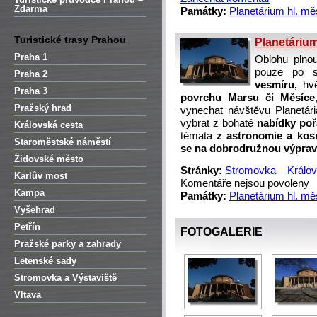
Zdarma
Památky:
Planetárium hl. mě
Turistické trasy Prahou
Planetáriu
Praha 1
Oblohu plno
pouze po se
Praha 2
vesmíru,
hvě
Praha 3
povrchu Marsu či Měsíce
Pražský hrad
vynechat návštěvu Planetári
vybrat z bohaté
nabídky poř
Královská cesta
témata
z astronomie a kos
Staroměstské náměstí
se na dobrodružnou výprav
Židovské město
Stránky:
Stromovka – Králov
Karlův most
Komentáře nejsou povoleny
Kampa
Památky:
Planetárium hl. mě
Vyšehrad
Petřín
FOTOGALERIE
Pražské parky a zahrady
Letenské sady
Stromovka a Výstaviště
Vltava