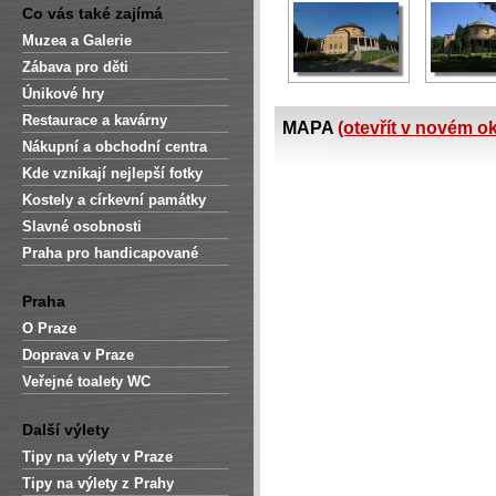
Co vás také zajímá
Muzea a Galerie
Zábava pro děti
Únikové hry
Restaurace a kavárny
MAPA
(otevřít v novém o
Nákupní a obchodní centra
Kde vznikají nejlepší fotky
Kostely a církevní památky
Slavné osobnosti
Praha pro handicapované
Praha
O Praze
Doprava v Praze
Veřejné toalety WC
Další výlety
Tipy na výlety v Praze
Tipy na výlety z Prahy