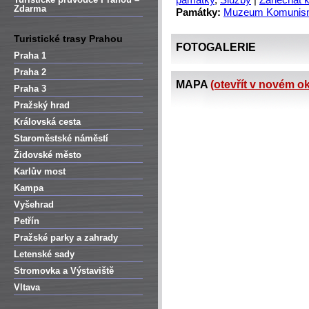
památky
,
Služby
|
Zanechat 
Zdarma
Památky:
Muzeum Komunis
Turistické trasy Prahou
FOTOGALERIE
Praha 1
Praha 2
MAPA
(otevřít v novém o
Praha 3
Pražský hrad
Královská cesta
Staroměstské náměstí
Židovské město
Karlův most
Kampa
Vyšehrad
Petřín
Pražské parky a zahrady
Letenské sady
Stromovka a Výstaviště
Vltava