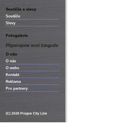
Soutěže a slevy
Soutěže
Slevy
Fotogalerie
Připravujeme nové fotografie
O nás
O nás
O webu
Kontakt
Reklama
Pro partnery
(C) 2026 Prague City Line