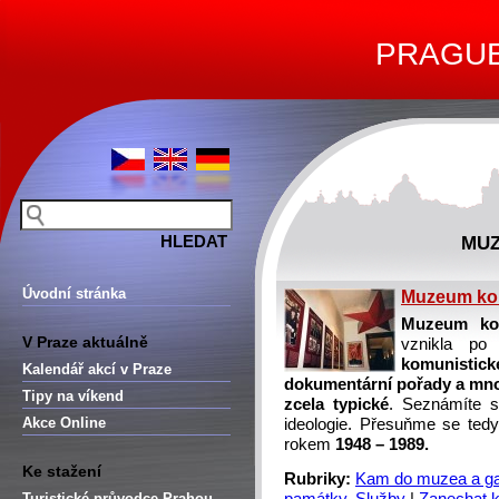
PRAGUE 
MUZ
Úvodní stránka
Muzeum k
Muzeum ko
V Praze aktuálně
vznikla p
komunistick
Kalendář akcí v Praze
dokumentární pořady a množ
Tipy na víkend
zcela typické
. Seznámíte se
Akce Online
ideologie. Přesuňme se ted
rokem
1948 – 1989.
Ke stažení
Rubriky:
Kam do muzea a ga
Turistické průvodce Prahou –