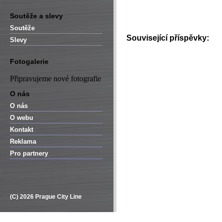
Soutěže a slevy
Soutěže
Související příspěvky:
Slevy
Fotogalerie
Připravujeme nové fotografie
O nás
O nás
O webu
Kontakt
Reklama
Pro partnery
(C) 2026 Prague City Line