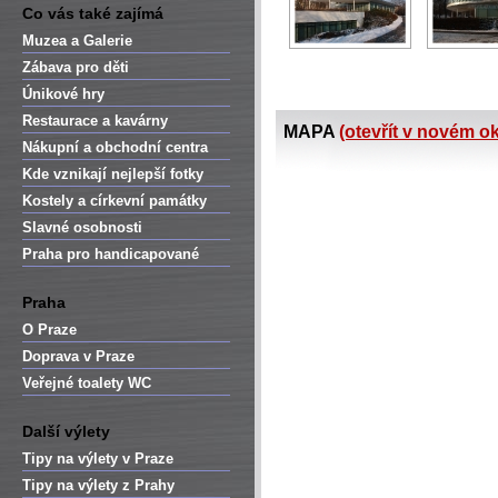
Co vás také zajímá
Muzea a Galerie
Zábava pro děti
Únikové hry
Restaurace a kavárny
MAPA
(otevřít v novém o
Nákupní a obchodní centra
Kde vznikají nejlepší fotky
Kostely a církevní památky
Slavné osobnosti
Praha pro handicapované
Praha
O Praze
Doprava v Praze
Veřejné toalety WC
Další výlety
Tipy na výlety v Praze
Tipy na výlety z Prahy