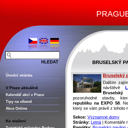
PRAGUE 
BRUSELSKÝ PA
Úvodní stránka
Bruselský p
Dalším zají
V Praze aktuálně
návštěvě
L
Bruselský p
Kalendář akcí v Praze
pozoruhodné stavby, kte
Tipy na víkend
republiku na EXPO 58
. Ne
který se vám právě z tohoto 
Akce Online
Sekce:
Významné domy
Ke stažení
Stránky:
Letná
|
Komentáře n
Památky:
Bruselský pavilon 
Turistické průvodce Prahou –