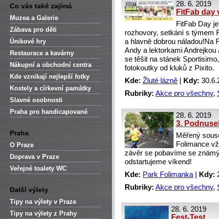
28. 6. 2019
Co vás také zajímá
FitFab day 
Muzea a Galerie
FitFab Day j
Zábava pro děti
rozhovory, setkání s týmem F
Únikové hry
a hlavně dobrou náladou!Na F
Andy a lektorkami Andrejkou 
Restaurace a kavárny
se těšit na stánek Sportisim
Nákupní a obchodní centra
fotokoutky od kluků z Pixito.
Kde vznikají nejlepší fotky
Kde:
Žluté lázně
|
Kdy:
30.6.
Kostely a církevní památky
Rubriky:
Akce pro všechny
,
Slavné osobnosti
Praha pro handicapované
28. 6. 2019
3. Podnuse
Praha
Měřený souse
Folimance vž
O Praze
závěr se pobavíme se známý
Doprava v Praze
odstartujeme víkend!
Veřejné toalety WC
Kde:
Park Folimanka
|
Kdy:
2
Rubriky:
Akce pro všechny
,
Další výlety
Tipy na výlety v Praze
28. 6. 2019
Tipy na výlety z Prahy
Fest-Test