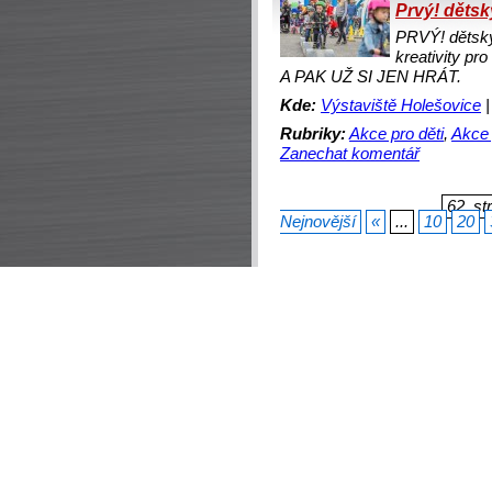
Prvý! dětský
PRVÝ! dětský 
kreativity p
A PAK UŽ SI JEN HRÁT.
Kde:
Výstaviště Holešovice
Rubriky:
Akce pro děti
,
Akce 
Zanechat komentář
62. st
Nejnovější
«
...
10
20