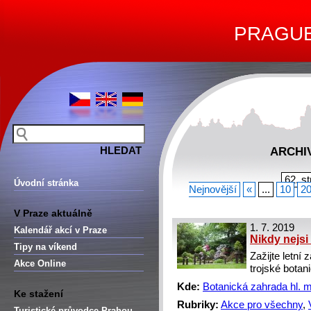
PRAGUE 
ARCHIV
62. s
Úvodní stránka
Nejnovější
«
...
10
2
V Praze aktuálně
1. 7. 2019
Kalendář akcí v Praze
Nikdy nejsi
Tipy na víkend
Zažijte letní
Akce Online
trojské botan
Kde:
Botanická zahrada hl. 
Ke stažení
Rubriky:
Akce pro všechny
,
Turistické průvodce Prahou –