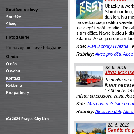
Ukázky a works
Soutěže a slevy
Skimboarding, 
Soutěže
dalších. Na mís
provedou diagnostiku vašeho
Slevy
jak zlepšit vaší kondici. Doz
s tím dělat. Navíc budou k di
Fotogalerie
zdarma. Akce je určena mlád
Kde:
Pláň u obory Hvězda
|
Připravujeme nové fotografie
Rubriky:
Akce pro děti
,
Akce 
O nás
O nás
28. 6. 2019
O webu
Jízda Ikarus
Kontakt
Jízdenka na v
Ikarus na trase
Reklama
13.00 nebo 14.
Pro partnery
místo: autobusová zastávka 
Kde:
Muzeum městské hrom
Rubriky:
Akce pro děti
,
Akce
(C) 2026 Prague City Line
28. 6. 2019
Skočte do p