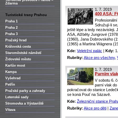
Zdarma
1. 7. 2019
400 ASA: 
Turistické trasy Prahou
Profesionální 
Praha 1
Sdružují-li s
Praha 2
ještě lépe a tedy nezávisleji.
Praha 3
ASA, Alžběty Jungrové (1978)
(1960), Jana Dobrovského (1
Pražský hrad
(1965) a Martina Wágnera (19
Královská cesta
Kde:
Veletržní palác
|
Kdy:
1.
Staroměstské náměstí
Rubriky:
Akce pro všechny
,
Židovské město
Karlův most
1. 7. 2019
Kampa
Parním vla
Vyšehrad
V sobotu 6. 
Petřín
parní vlak d
pokračovat do stanice Ledečk
Pražské parky a zahrady
se koná Pouť na Sázavě.
Letenské sady
Kde:
Železniční stanice Prah
Stromovka a Výstaviště
Rubriky:
Akce pro děti
|
Zane
Vltava