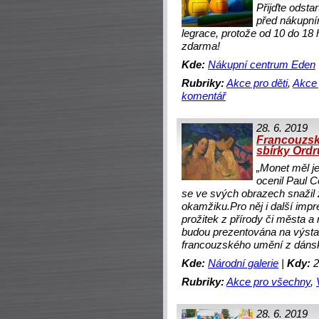
Přijďte odst
před nákupním
legrace, protože od 10 do 18
zdarma!
Kde:
Nákupní centrum Eden
Rubriky:
Akce pro děti
,
Akce 
komentář
28. 6. 2019
Francouzsk
sbírky Ord
„Monet měl je
ocenil Paul 
se ve svých obrazech snažil 
okamžiku.Pro něj i další impre
prožitek z přírody či města a 
budou prezentována na výstav
francouzského umění z dáns
Kde:
Národní galerie
|
Kdy:
2
Rubriky:
Akce pro všechny
,
28. 6. 2019