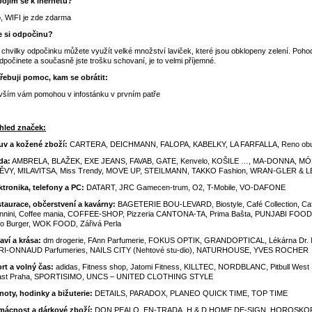
pojím se k inernetu?
, WIFI je zde zdarma
 si odpočinu?
 chvilky odpočinku můžete využít velké množství laviček, které jsou obklopeny zelení. Poho
odpočinete a současně jste trošku schovaní, je to velmi příjemné.
řebuji pomoc, kam se obrátit:
vším vám pomohou v infostánku v prvním patře
hled značek:
v a kožené zboží:
CARTERA, DEICHMANN, FALOPA, KABELKY, LA FARFALLA, Reno ob
da:
AMBRELA, BLAŽEK, EXE JEANS, FAVAB, GATE, Kenvelo, KOŠILE …, MA-DONNA, MÓ
VY, MILAVITSA, Miss Trendy, MOVE UP, STEILMANN, TAKKO Fashion, WRAN-GLER & L
ktronika, telefony a PC:
DATART, JRC Gamecen-trum, O2, T-Mobile, VO-DAFONE
taurace, občerstvení a kavárny:
BAGETERIE BOU-LEVARD, Biostyle, Café Collection, Ca
nnini, Coffee mania, COFFEE-SHOP, Pizzeria CANTONA-TA, Prima Bašta, PUNJABI FOOD
o Burger, WOK FOOD, Zářivá Perla
aví a krása:
dm drogerie, FAnn Parfumerie, FOKUS OPTIK, GRANDOPTICAL, Lékárna Dr. 
I-ONNAUD Parfumeries, NAILS CITY (Nehtové stu-dio), NATURHOUSE, YVES ROCHER
rt a volný čas:
adidas, Fitness shop, Jatomi Fitness, KILLTEC, NORDBLANC, Pitbull West
ast Praha, SPORTISIMO, UNCS – UNITED CLOTHING STYLE
noty, hodinky a bižuterie:
DETAILS, PARADOX, PLANEO QUICK TIME, TOP TIME
ácnost a dárkové zboží:
DON PEALO, EN-TRADA, H & D HOME DE-SIGN, HOROSKOP