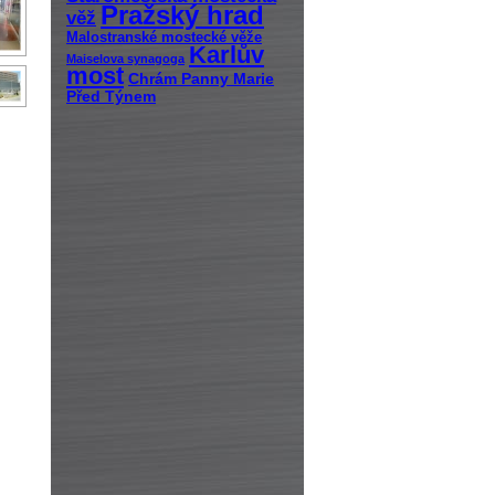
Pražský hrad
věž
Malostranské mostecké věže
Karlův
Maiselova synagoga
most
Chrám Panny Marie
Před Týnem