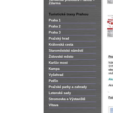
Zdarma
Turistické trasy Prahou
Praha 1
Praha 2
Praha 3
Pražský hrad
Královská cesta
Staroměstské náměstí
Židovské město
Pro
Karlův most
Nák
SY
Kampa
ob
slu
Vyšehrad
Akc
Petřín
Akt
Pražské parky a zahrady
.
Letenské sady
Fot
Stromovka a Výstaviště
Vltava