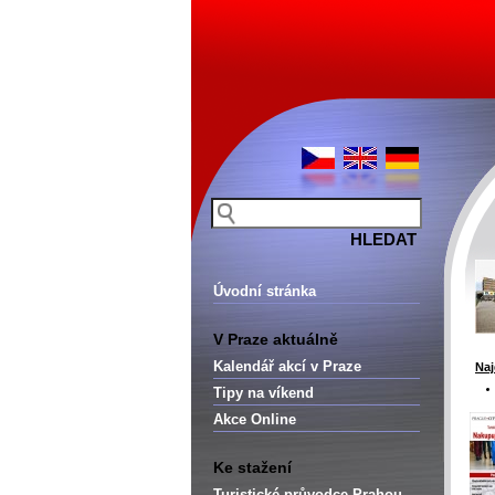
Úvodní stránka
V Praze aktuálně
Kalendář akcí v Praze
Naj
Tipy na víkend
Akce Online
Ke stažení
Turistické průvodce Prahou –