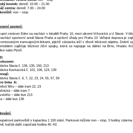
ský koutek:
denně: 10.00 – 21.00
áž centra:
denně: 7.00 – 24.00
koviště:
non – stop
ravní spojení:
upní centrum Eden sa nachází v lokalitě Prahy 10, mezi ulicemi Vršovická a U Slavie. V blí
nachází sportovní areál Slavia Praha a správní úřady pro Prahu 10. Veřejná doprava je zaji
kventovanými tramvajovými linkami, jejichž zástavka leží v těsné blízkosti objektu. Dobré s
omobilem zajišťuje blízkost Jižní spojky, která se napojuje na dálnici na Brno, Hradec Krá
lice nabo Plzeň.
D:
tobusem:
távka Slavia č. 136, 135, 150, 213
távka Kavkazská č. 101, 106, 124, 139
mvají:
távka Slavia č. 6, 7, 22, 23, 24, 55, 57, 59
ro linka A:
ěstí Míru – dále tram 22, 23
ašnická – dále tram 7
ivského – dále bus 213
ra – dále bus 136
kování:
upatrové parkoviště s kapacitou 1 100 stání. Parkovat můžete non – stop. 3 hodiny zdarma
ně, každá další započatá hodina 40.-Kč.