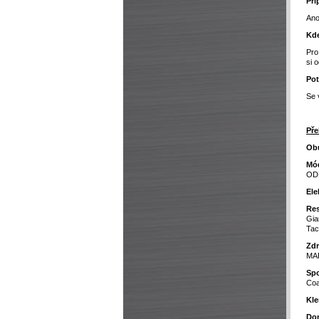
Při
Ano
Kde
Pro
si 
Pot
Se 
Pře
Obu
Mó
ODĚ
Ele
Res
Gia
Tac
Zdr
MAR
Spo
Co
Kle
Dom