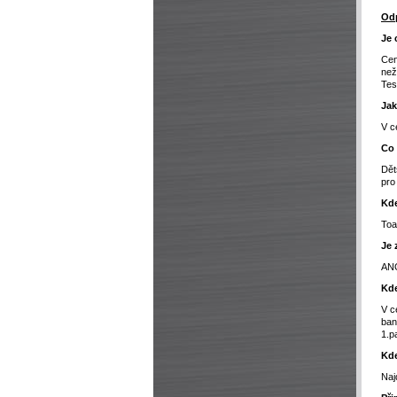
Odp
Je 
Cen
než
Tes
Jak
V c
Co 
Dět
pro
Kde
Toa
Je 
AN
Kde
V c
ban
1.p
Kde
Naj