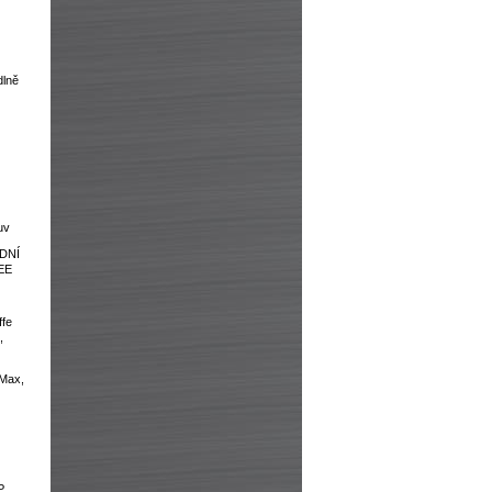
dlně
uv
DNÍ
EE
ffe
,
Max,
,