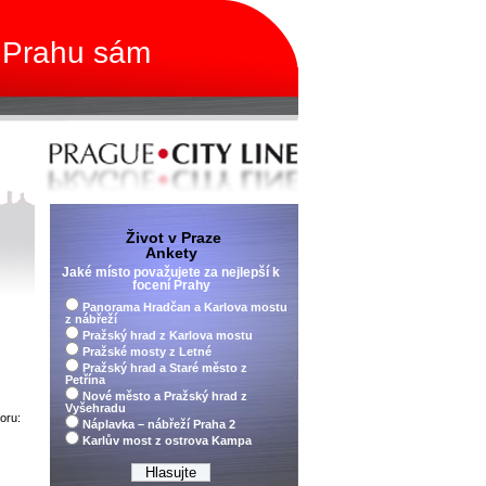
 Prahu sám
Život v Praze
Ankety
Jaké místo považujete za nejlepší k
focení Prahy
Panorama Hradčan a Karlova mostu
z nábřeží
Pražský hrad z Karlova mostu
Pražské mosty z Letné
Pražský hrad a Staré město z
Petřína
Nové město a Pražský hrad z
Vyšehradu
oru:
Náplavka – nábřeží Praha 2
Karlův most z ostrova Kampa