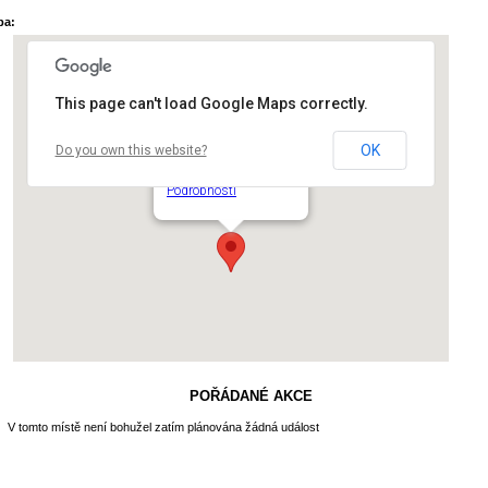
pa:
This page can't load Google Maps correctly.
OK
Do you own this website?
Nákupní centrum Eden
U Slavie 1527 - Praha 10
Podrobnosti
POŘÁDANÉ AKCE
V tomto místě není bohužel zatím plánována žádná událost