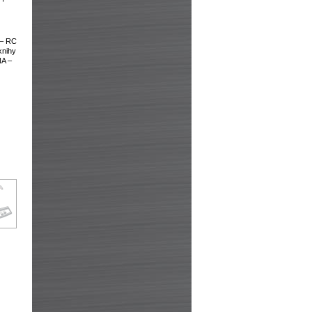
 – RC
knihy
NA –