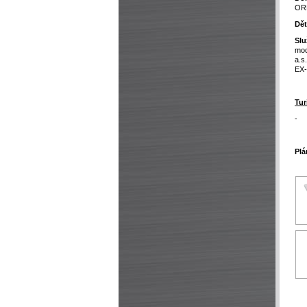
ORE
Dět
Slu
mod
a.s
EX-
Tur
-
Plá