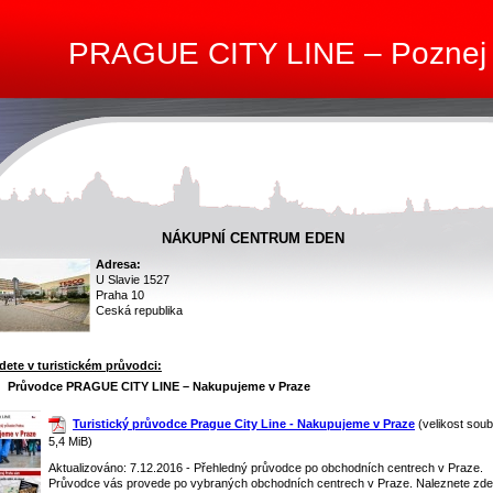
PRAGUE CITY LINE – Poznej
NÁKUPNÍ CENTRUM EDEN
Adresa:
U Slavie 1527
Praha 10
Ceská republika
dete v turistickém průvodci:
Průvodce PRAGUE CITY LINE – Nakupujeme v Praze
Turistický průvodce Prague City Line - Nakupujeme v Praze
(velikost soub
5,4 MiB)
Aktualizováno: 7.12.2016 - Přehledný průvodce po obchodních centrech v Praze.
Průvodce vás provede po vybraných obchodních centrech v Praze. Naleznete zde