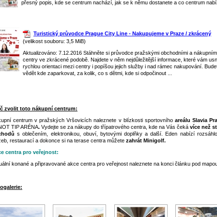
přesný popis, kde se centrum nachází, jak se k němu dostanete a co centrum nabí
Turistický průvodce Prague City Line - Nakupujeme v Praze / zkrácený
(velikost souboru: 3,5 MiB)
Aktualizováno: 7.12.2016 Stáhněte si průvodce pražskými obchodními a nákupním
centry ve zkrácené podobě. Najdete v něm nejdůležitější informace, které vám us
rychlou orientaci mezi centry i popíšou jejich služby i nad rámec nakupování. Bude
vědět kde zaparkovat, za kolik, co s dětmi, kde si odpočinout ...
č zvolit toto nákupní centrum:
upní centrum v pražských Vršovicích naleznete v blízkosti sportovního
areálu Slavia Pr
NOT TIP ARÉNA
.
Vydejte se za nákupy do třípatrového centra, kde na Vás čeká
více než s
chodů
s oblečením, elektronikou, obuví, bytovými doplňky a další. Eden nabízí rozsáhlo
žeb, restaurací a dokonce si na terase centra můžete
zahrát Minigolf.
e centra pro veřejnost:
uální konané a připravované akce centra pro veřejnost naleznete na konci článku pod mapou
ogalerie: