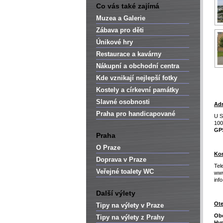
Co vás také zajímá
Muzea a Galerie
Zábava pro děti
Únikové hry
Restaurace a kavárny
Nákupní a obchodní centra
Kde vznikají nejlepší fotky
Kostely a církevní památky
Slavné osobnosti
Adr
Praha pro handicapované
U S
100
GP
Praha
O Praze
Kon
Doprava v Praze
Tel
Veřejné toalety WC
www
inf
Další výlety
Ote
Tipy na výlety v Praze
Ob
Tipy na výlety z Prahy
Hyp