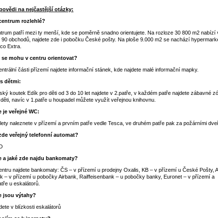
ovědi na nejčastější otázky:
centrum rozlehlé?
trum patří mezi ty menší, kde se poměrně snadno orientujete. Na rozloze 30 800 m2 nabízí 
 90 obchodů, najdete zde i pobočku České pošty. Na ploše 9.000 m2 se nachází hypermark
co Extra.
 se mohu v centru orientovat?
entrální části přízemí najdete informační stánek, kde najdete malé informační mapky.
s dětmi:
ský koutek Edík pro děti od 3 do 10 let najdete v 2.patře, v každém patře najdete zábavné z
 děti, navíc v 1.patře u houpadel můžete využít veřejnou knihovnu.
 je veřejné WC:
lety naleznete v přízemí a prvním patře vedle Tesca, ve druhém patře pak za požárními dve
zde veřejný telefonní automat?
O
 a jaké zde najdu bankomaty?
entru najdete bankomaty: ČS – v přízemí u prodejny Oxalis, KB – v přízemí u České Pošty, A
k – v přízemí u pobočky Airbank, Raiffeisenbank – u pobočky banky, Euronet – v přízemí a
atře u eskalátorů.
 jsou výtahy?
dete v blízkosti eskalátorů