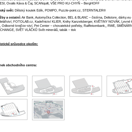
SI, Oxalis Káva & Čaj, SCANquilt, VŠE PRO KU-CHYŇ – BergHOFF
ský svět:
Dětský koutek Edík, POMPO, Puzzle-point.cz, STERNTALER®
žby a ostatní:
Air Bank, Automyčka Collection, BEL & BLANC – čistírna, Delistore, dárky.eu
elářství, FOTOLAB.cz, Kadeřnictví KLIER, Knihy Kanzelsberger, KVĚTINY NOVÁK, Levné 
., Odborné krejčov-ství, Pet Center – chovatelské potřeby, Raiffeisenbank,, RWE, SMĚNÁR
CHANGE, SVĚT VLÁČKŮ Svět minerálů, tabák – tisk
istické průvodce okolím:
nek obchodního centra: