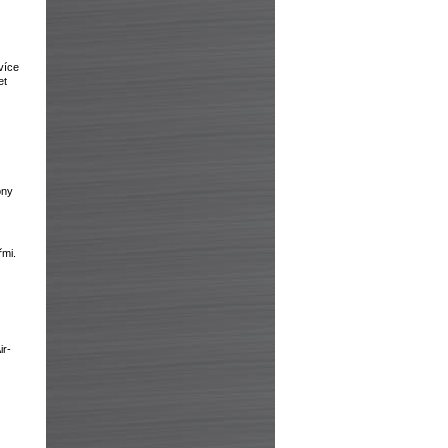
více
et
óny
řmi.
ir-