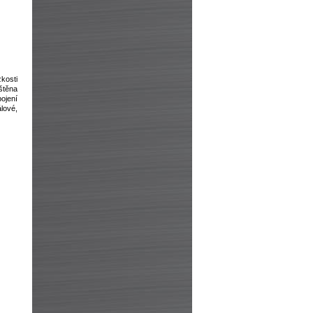
zkosti
štěna
pojení
lové,