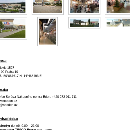
esa:
lavie 1527
 00 Praha 10
S:
50°067617 N, 14°468493 E
takt:
efon Správa Nákupního centra Eden: +420 272 011 711
.nceden.cz
o@nceden.cz
vírací doba:
chody:
denně: 9.00 – 21.00
ermarket TESCO Extra:
non – stop