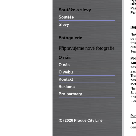
Dět
Pas
Soutěže a slevy
Par
Soutěže
Slevy
Dop
Nák
Fotogalerie
se 
fre
aut
Připravujeme nové fotografie
Tep
O nás
MH
Au
O nás
zas
zas
O webu
Tra
Kontakt
zas
Met
Reklama
Nám
Str
Pro partnery
Žel
Flo
Par
(C) 2026 Prague City Line
Dvo
den
.