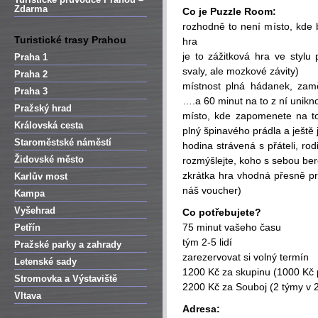
Zdarma
Co je Puzzle Room:
rozhodně to není místo, kde 
Turistické trasy Prahou
hra
je to zážitková hra ve styl
Praha 1
svaly, ale mozkové závity)
Praha 2
místnost plná hádanek, zam
Praha 3
….a 60 minut na to z ní unikn
Pražský hrad
místo, kde zapomenete na to
Královská cesta
plný špinavého prádla a ještě 
Staroměstské náměstí
hodina strávená s přáteli, r
Židovské město
rozmýšlejte, koho s sebou ber
zkrátka hra vhodná přesně pr
Karlův most
náš voucher)
Kampa
Vyšehrad
Co potřebujete?
75 minut vašeho času
Petřín
tým 2-5 lidí
Pražské parky a zahrady
zarezervovat si volný termín
Letenské sady
1200 Kč za skupinu (1000 Kč p
Stromovka a Výstaviště
2200 Kč za Souboj (2 týmy v 
Vltava
Adresa: