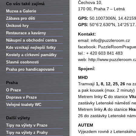
Čechova 10,
Co vás také zajímá
170 00, Praha 7 – Letná
Muzea a Galerie
GPS:
50.1007306N, 14.4215
Zábava pro děti
GPS:
50°6’2.630″N, 14°25’17
Únikové hry
Restaurace a kavárny
Kontakt:
Nákupní a obchodní centra
email: info@puzzleroom.cz
facebook: PuzzleRoomPragu
Kde vznikají nejlepší fotky
tel.: + 420 603 841 483
Kostely a církevní památky
web: http://www.puzzleroom.c
Slavné osobnosti
Spojení:
Praha pro handicapované
MHD
Praha
Tramvají
1, 8, 12, 25, 26
na z
O Praze
a pak kousek (max. 2 minuty)
Metrem linky
C
do stanice
Vlt
Doprava v Praze
zastávky Letenské náměstí n
Veřejné toalety WC
Metrem linky
A
do stanice
Hr
26 do zastávky Letenské nám
Další výlety
AUTEM
Tipy na výlety v Praze
Výjezdem rovně z Letenského 
Tipy na výlety z Prahy