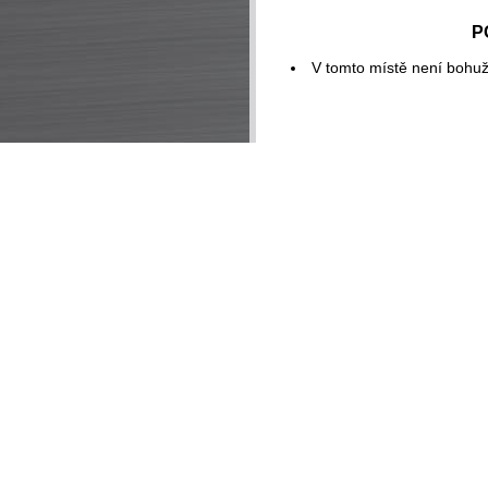
P
V tomto místě není bohuž