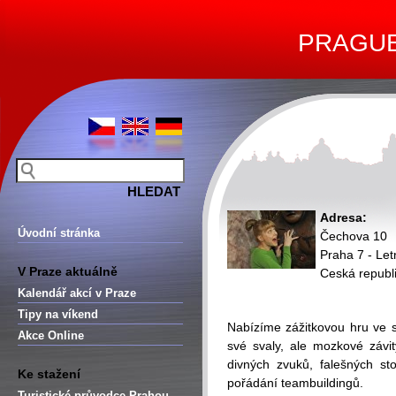
PRAGUE 
Adresa:
Úvodní stránka
Čechova 10
Praha 7 - Let
V Praze aktuálně
Ceská republ
Kalendář akcí v Praze
Tipy na víkend
Nabízíme zážitkovou hru ve 
Akce Online
své svaly, ale mozkové závi
divných zvuků, falešných s
Ke stažení
pořádání teambuildingů.
Turistické průvodce Prahou –