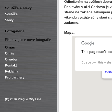
Odbočením na světlech doprava
Parkování v ulici Čechova je
Soutěže a slevy
straně na základě zakoupení 
Soutěže
víkendu využíjte zóny stání s 
Slevy
zadarmo.
Fotogalerie
Mapa:
Připravujeme nové fotografie
O nás
This page can't lo
O nás
O webu
Do you own this websi
Puzz
Kontakt
Čecho
Reklama
Podr
Pro partnery
(C) 2026 Prague City Line