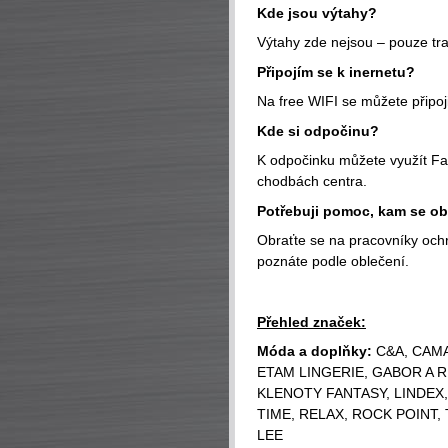
Kde jsou výtahy?
Výtahy zde nejsou – pouze tra
Připojím se k inernetu?
Na free WIFI se můžete připoji
Kde si odpočinu?
K odpočinku můžete využít Fas
chodbách centra.
Potřebuji pomoc, kam se obr
Obraťte se na pracovníky ochr
poznáte podle oblečení.
Přehled značek:
Móda a doplňky:
C&A, CAMA
ETAM LINGERIE, GABOR A R
KLENOTY FANTASY, LINDEX
TIME, RELAX, ROCK POINT,
LEE