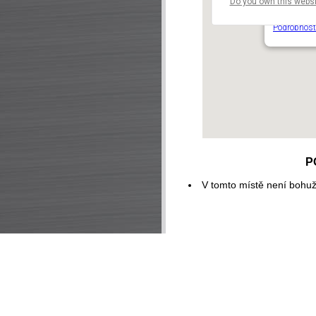
Do you own this websi
OC Novodv
Novodvorsk
Podrobnost
P
V tomto místě není bohuž