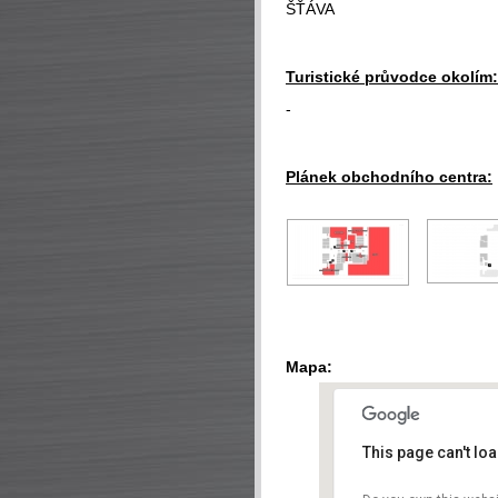
ŠŤÁVA
Turistické průvodce okolím:
-
Plánek obchodního centra:
Mapa:
This page can't lo