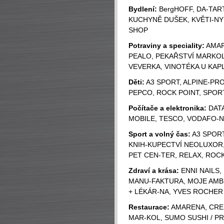
Bydlení:
BergHOFF, DA-TAR
KUCHYNĚ DUŠEK, KVĚTI-NY 
SHOP
Potraviny a speciality:
AMAR
PEALO, PEKAŘSTVÍ MARKOL
VEVERKA, VINOTÉKA U KAPL
Děti:
A3 SPORT, ALPINE-PRO 
PEPCO, ROCK POINT, SPORT
Počítače a elektronika:
DATA
MOBILE, TESCO, VODAFO-
Sport a volný čas:
A3 SPORT
KNIH-KUPECTVÍ NEOLUXOR,
PET CEN-TER, RELAX, ROCK
Zdraví a krása:
ENNI NAILS,
MANU-FAKTURA, MOJE AMB
+ LÉKÁR-NA, YVES ROCHER
Restaurace:
AMARENA, CREP
MAR-KOL, SUMO SUSHI / P