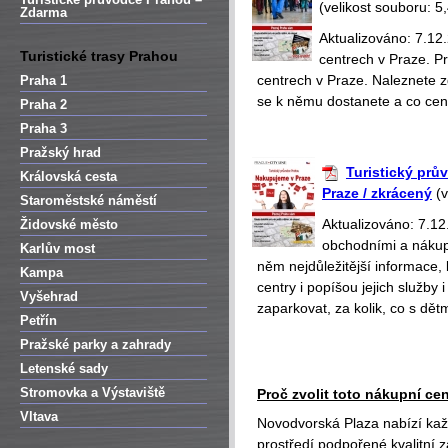
(velikost souboru: 5
Zdarma
Aktualizováno: 7.12
Turistické trasy Prahou
centrech v Praze. 
centrech v Praze. Naleznete z
Praha 1
se k němu dostanete a co cen
Praha 2
Praha 3
Pražský hrad
Turistický prů
Královská cesta
Praze / zkrácený
(v
Staroměstské náměstí
Aktualizováno: 7.1
Židovské město
obchodními a nákup
Karlův most
něm nejdůležitější informace,
Kampa
centry i popíšou jejich služb
Vyšehrad
zaparkovat, za kolik, co s dětm
Petřín
Pražské parky a zahrady
Letenské sady
Stromovka a Výstaviště
Proč zvolit toto nákupní ce
Vltava
Novodvorská Plaza nabízí ka
prostředí podpořené kvalitní 