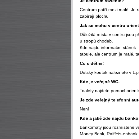
Je centrum rozlehlé?
Centrum patří mezi malé. Je 
zabírají plochu
Jak se mohu v centru orien
Důležitá místa v centru jsou
u stropů chodeb.
Kde najdu informační stánek:
tabule, ale centrum je malé, t
Co s dětmi:
Dětský koutek naleznete v 1.p
Kde je veřejné WC:
Toalety najdete pomocí orient
Je zde veřejný telefonní au
Není
Kde a jaké zde najdu bank
Bankomaty jsou rozmístěné v
Money Bank, Raiffeis-enbank 