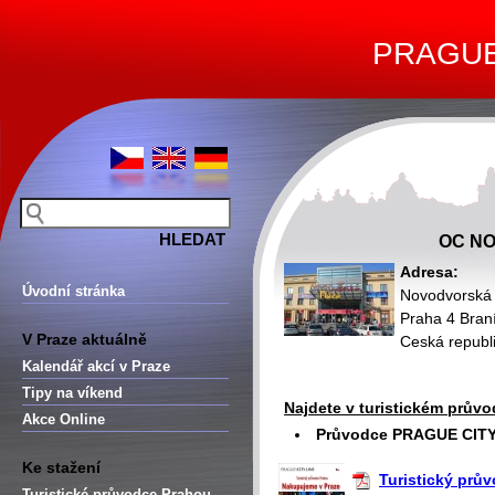
PRAGUE 
OC N
Adresa:
Úvodní stránka
Novodvorská
Praha 4 Bran
V Praze aktuálně
Ceská republ
Kalendář akcí v Praze
Tipy na víkend
Najdete v turistickém průvo
Akce Online
Průvodce PRAGUE CITY 
Ke stažení
Turistický prů
Turistické průvodce Prahou –