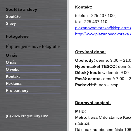
Kontakt:
Soutěže a slevy
telefon: 225 437 100,
Soutěže
fax: 225 437 110
Slevy
plazanovodvorska@klepierre
http://www.plazanovodvorska.
Fotogalerie
Připravujeme nové fotografie
Otevírací doba:
O nás
Obchody:
denně: 9.00 – 21.
O nás
Hypermarket TESCO:
denně:
O webu
Dětský koutek:
denně: 9.00 
Kontakt
Pasáž centra:
denně 7.00 – 
Reklama
Parkoviště:
non – stop
Pro partnery
Dopravní spojení:
MHD:
(C) 2026 Prague City Line
Metro: trasa C do stanice Ka
nádraží.
Dále pak autobusem číslo 10