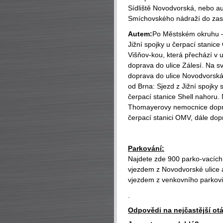
Sídliště Novodvorská, nebo a
Smíchovského nádraží do zast
Autem:
Po Městském okruhu –
Jižní spojky u čerpací stanice
Višňov-kou, která přechází v u
doprava do ulice Zálesí. Na s
doprava do ulice Novodvorsk
od Brna: Sjezd z Jižní spojky 
čerpací stanice Shell nahoru. 
Thomayerovy nemocnice dopra
čerpací stanici OMV, dále dop
Parkování:
Najdete zde 900 parko-vacích
vjezdem z Novodvorské ulice 
vjezdem z venkovního parkovi
.
Odpovědi na nejčastější ot