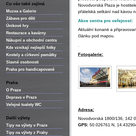
Co vás také zajímá
Novodvorská Plaza je hostitel
Muzea a Galerie
přátelská setkání nad kávou n
Zábava pro děti
Akce centra pro veřejnost:
Únikové hry
Aktuální konané a připravovan
Restaurace a kavárny
článku pod mapou.
Nákupní a obchodní centra
.
Kde vznikají nejlepší fotky
Fotogalerie:
Kostely a církevní památky
Slavné osobnosti
Praha pro handicapované
Praha
O Praze
Doprava v Praze
Veřejné toalety WC
Adresa:
Další výlety
Novodvorská 1800/136, 142 0
GPS:
50.026761 N, 14.43290
Tipy na výlety v Praze
Tipy na výlety z Prahy