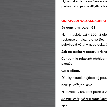
Hybernské ulici a na Senováž
parkovného je zde 40,-Kč / ho
ODPOVĚDI NA ZÁKLADNÍ O
Je centrum rozlehlé?
Není. najdete asi 4 200m2 ob
restaurace naleznete ve třec
pohybovat výtahy nebo eskalá
Jak se mohu v centru orien
Centrum je relativně přehledn
pasáže.
Co s dětmi:
Dětský koutek najdete jej pou
Kde je veřejné WC:
Naleznete v každém patře u v
Je zde veřejný telefonní au
Není