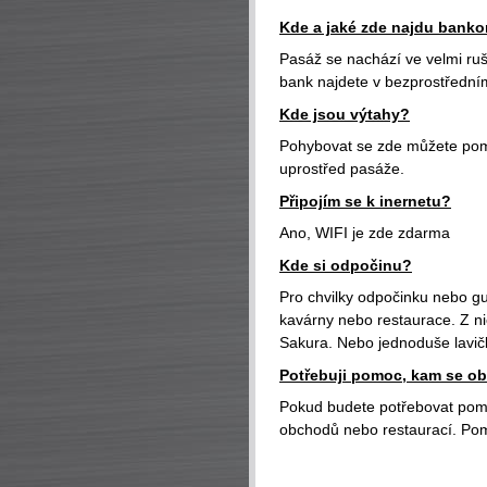
Kde a jaké zde najdu bank
Pasáž se nachází ve velmi ruš
bank najdete v bezprostřední
Kde jsou výtahy?
Pohybovat se zde můžete pomo
uprostřed pasáže.
Připojím se k inernetu?
Ano, WIFI je zde zdarma
Kde si odpočinu?
Pro chvilky odpočinku nebo gu
kavárny nebo restaurace. Z ni
Sakura. Nebo jednoduše lavič
Potřebuji pomoc, kam se obr
Pokud budete potřebovat pomo
obchodů nebo restaurací. Po