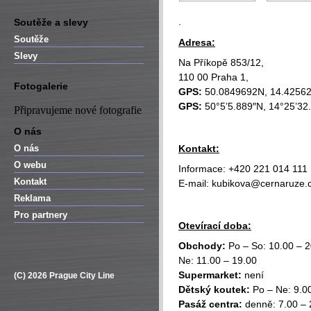
.
Soutěže a slevy
Soutěže
Adresa:
Slevy
Na Příkopě 853/12,
110 00 Praha 1,
Fotogalerie
GPS:
50.0849692N, 14.4256
GPS:
50°5’5.889″N, 14°25’32
Připravujeme nové fotografie
O nás
O nás
Kontakt:
O webu
Informace: +420 221 014 111
Kontakt
E-mail: kubikova@cernaruze.
Reklama
Pro partnery
Otevírací doba:
Obchody:
Po – So: 10.00 – 2
Ne: 11.00 – 19.00
Supermarket:
není
(C) 2026 Prague City Line
Dětský koutek:
Po – Ne: 9.0
Pasáž centra:
denně: 7.00 – 