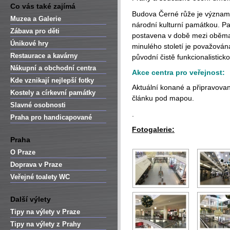
Co vás také zajímá
Budova Černé růže je význam
Muzea a Galerie
národní kulturní památkou. Pa
Zábava pro děti
postavena v době mezi oběma 
Únikové hry
minulého století je považována
Restaurace a kavárny
původní čistě funkcionalistic
Nákupní a obchodní centra
Akce centra pro veřejnost:
Kde vznikají nejlepší fotky
Aktuální konané a připravovan
Kostely a církevní památky
článku pod mapou.
Slavné osobnosti
.
Praha pro handicapované
Fotogalerie:
Praha
O Praze
Doprava v Praze
Veřejné toalety WC
Další výlety
Tipy na výlety v Praze
Tipy na výlety z Prahy