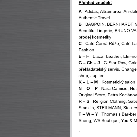
Přehled značek:
A
Adidas, Altramarea, An-děls
Authentic Travel
B
BAGPOIN, BERNHARDT Made
Beautiful Lingerie, BRUNO VA
prodej kosmetiky
C
Café Černá Růže, Café La R
Fashion
E – F
Elazar Leather, Elni-no.
G – Ch – J
G-Star Raw, Gale
překladatelský servis, Change
shop, Jupiter
K – L – M
Kosmetický salon 
N – O – P
Nara Camicie, Not
Original Store, Petra Kociá
R – S
Religion Clothing, Sab
Smoklin, STEILMANN, Sto-ne
T – W – Y
Thomas’s Bar-berSh
Sheng, WS Boutique, You & M
.