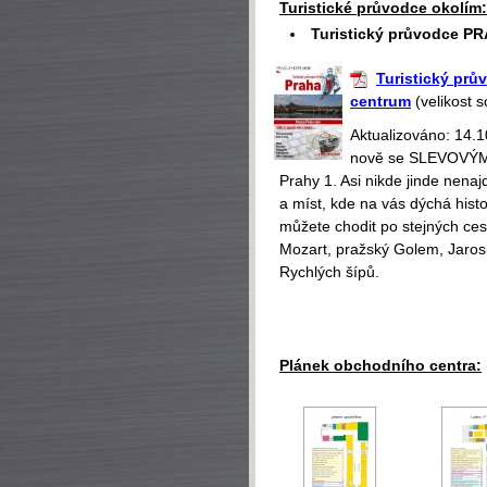
Turistické průvodce okolím:
Turistický průvodce PR
Turistický prův
centrum
(velikost 
Aktualizováno: 14.
nově se SLEVOVÝMI
Prahy 1. Asi nikde jinde nena
a míst, kde na vás dýchá hist
můžete chodit po stejných ce
Mozart, pražský Golem, Jaros
Rychlých šípů.
Plánek obchodního centra: