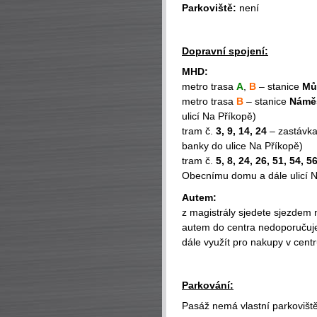
Parkoviště:
není
Dopravní spojení:
MHD:
metro trasa
A
,
B
– stanice
Mů
metro trasa
B
– stanice
Náměs
ulicí Na Příkopě)
tram č.
3, 9, 14, 24
– zastávk
banky do ulice Na Příkopě)
tram č.
5, 8, 24, 26, 51, 54, 5
Obecnímu domu a dále ulicí N
Autem:
z magistrály sjedete sjezdem 
autem do centra nedoporučuje
dále využít pro nakupy v cen
Parkování:
Pasáž nemá vlastní parkoviště 