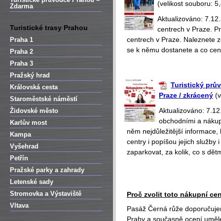
(velikost souboru: 5
Zdarma
Aktualizováno: 7.12
Turistické trasy Prahou
centrech v Praze. 
centrech v Praze. Naleznete z
Praha 1
se k němu dostanete a co cen
Praha 2
Praha 3
Pražský hrad
Turistický prů
Královská cesta
Praze / zkrácený
(v
Staroměstské náměstí
Aktualizováno: 7.1
Židovské město
obchodními a nákup
Karlův most
něm nejdůležitější informace,
Kampa
centry i popíšou jejich služb
Vyšehrad
zaparkovat, za kolik, co s dětm
Petřín
Pražské parky a zahrady
Letenské sady
Stromovka a Výstaviště
Proč zvolit toto nákupní ce
Vltava
Pasáž Černá růže doporučuje
Prahy a současně ocení uměle