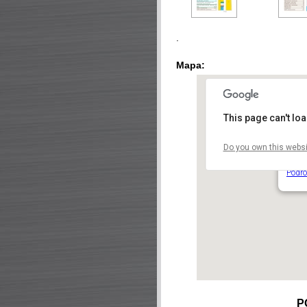
.
Mapa:
This page can't lo
Do you own this websi
Náku
Na Př
Podro
P