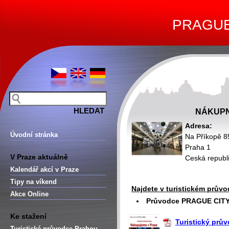
PRAGUE 
NÁKUPN
Adresa:
Úvodní stránka
Na Příkopě 8
Praha 1
V Praze aktuálně
Ceská republ
Kalendář akcí v Praze
Tipy na víkend
Najdete v turistickém průvo
Akce Online
Průvodce PRAGUE CITY 
Ke stažení
Turistický prů
Turistické průvodce Prahou –