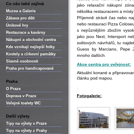
Co vás také zajímá
jako relaxační nákupní zóna
Muzea a Galerie
několika restauracemi a místy
Příjemně strávit čas nebo na
Zábava pro děti
nebo restauraci Pizza Colose
Únikové hry
s nejrůznějším zbožím vysok
Restaurace a kavárny
jako jsou Next, Intersport n
Nákupní a obchodní centra
světových návrhářů, tu najdet
Kde vznikají nejlepší fotky
Guess by Marciano, Pepe J
Kostely a církevní památky
mnoho dalších.
Slavné osobnosti
Akce centra pro veřejnost:
Praha pro handicapované
Aktuální konané a připravovan
článku pod mapou.
Praha
.
O Praze
Fotogalerie:
Doprava v Praze
Veřejné toalety WC
Další výlety
Tipy na výlety v Praze
Tipy na výlety z Prahy