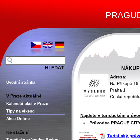
PRAGUE 
NÁKUP
Adresa:
Úvodní stránka
Na Příkopě 19
Praha 1
V Praze aktuálně
Ceská republik
Kalendář akcí v Praze
Tipy na víkend
Najdete v turistickém průvo
Akce Online
Průvodce PRAGUE CITY 
Ke stažení
Turistický prů
Turistické průvodce Prahou –