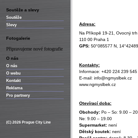
Soutěže a slevy
Soutěže
Adresa:
Slevy
Na Příkopě 19-21, Ovocný trh
Fotogalerie
110 00 Praha 1
GPS:
50°085577 N, 14°42489
Připravujeme nové fotografie
O nás
Kontakty:
O nás
Informace: +420 224 239 545
O webu
E-mail: info@ngmyslbek.cz
Kontakt
www.ngmyslbek.cz
Reklama
Pro partnery
Otevírací doba:
Obchody:
Po – So: 9.00 – 20
Ne: 9.00 – 19.00
(C) 2026 Prague City Line
Supermarket:
není
Dětský koutek:
není