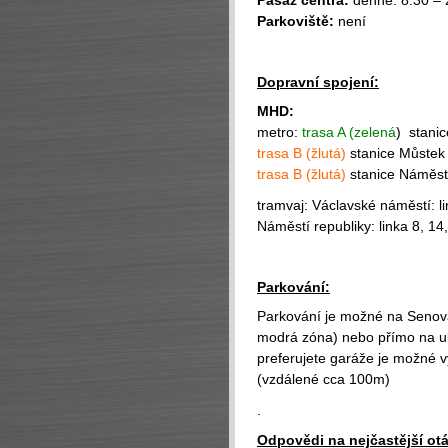
Pasáž centra:
denně: 8.30 – 
Parkoviště:
není
Dopravní spojení:
MHD:
metro:
trasa A (zelená
) stanic
trasa B (žlutá)
stanice Můstek 
trasa B (žlutá)
stanice Náměstí
tramvaj: Václavské náměstí: li
Náměstí republiky: linka 8, 14
Parkování:
Parkování je možné na Senov
modrá zóna) nebo přímo na ul
preferujete garáže je možné 
(vzdálené cca 100m)
.
Odpovědi na nejčastější ot