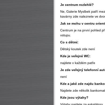
Je centrum rozlehlé?
Ne, Galerie Myslbek patří mez
kavárny zde naleznete ve dvo
Jak se mohu v centru orien
Centrum je na první pohled p
vstupu.
Co s dětmi:
Dětský koutek zde není
Kde je veřejné WC:
najdete v každém patře
Je zde veřejný telefonní au
není
Kde a jaké zde najdu bank
Najdete zde několik bankoma
Kde jsou výtahy?
Výtahy najdete za eskalátory