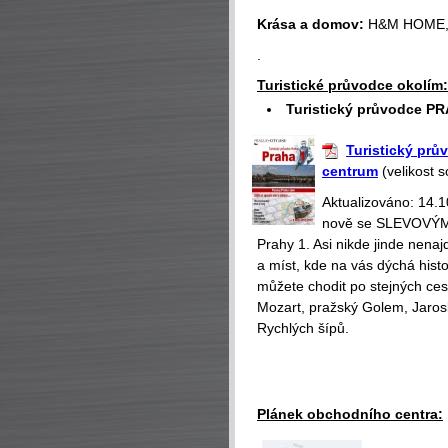
Krása a domov:
H&M HOME,
.
Turistické průvodce okolím:
Turistický průvodce PR
Turistický prův
centrum
(velikost 
Aktualizováno: 14.
nově se SLEVOVÝMI
Prahy 1. Asi nikde jinde nena
a míst, kde na vás dýchá hist
můžete chodit po stejných ce
Mozart, pražský Golem, Jaros
Rychlých šípů.
Plánek obchodního centra: