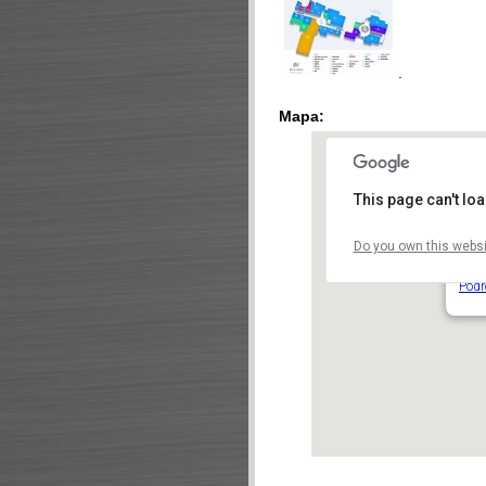
.
Mapa:
This page can't lo
Do you own this websi
Náku
Na P
Podr