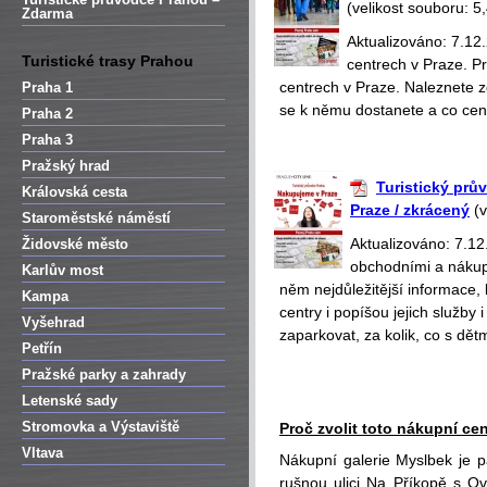
(velikost souboru: 5
Zdarma
Aktualizováno: 7.12
Turistické trasy Prahou
centrech v Praze. 
centrech v Praze. Naleznete z
Praha 1
se k němu dostanete a co cen
Praha 2
Praha 3
Pražský hrad
Turistický prů
Královská cesta
Praze / zkrácený
(v
Staroměstské náměstí
Aktualizováno: 7.1
Židovské město
obchodními a nákup
Karlův most
něm nejdůležitější informace,
Kampa
centry i popíšou jejich služb
Vyšehrad
zaparkovat, za kolik, co s dětm
Petřín
Pražské parky a zahrady
Letenské sady
Stromovka a Výstaviště
Proč zvolit toto nákupní ce
Vltava
Nákupní galerie Myslbek je
rušnou ulici Na Příkopě s 