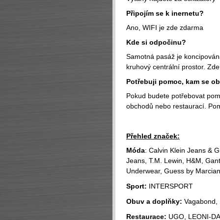
Připojím se k inernetu?
Ano, WIFI je zde zdarma
Kde si odpočinu?
Samotná pasáž je koncipována
kruhový centrální prostor. Zd
Potřebuji pomoc, kam se obr
Pokud budete potřebovat pomo
obchodů nebo restaurací. Po
Přehled značek:
Móda
: Calvin Klein Jeans & 
Jeans, T.M. Lewin, H&M, Gan
Underwear, Guess by Marciano
Sport:
INTERSPORT
Obuv a doplňky:
Vagabond,
Restaurace:
UGO, LEONI-DA