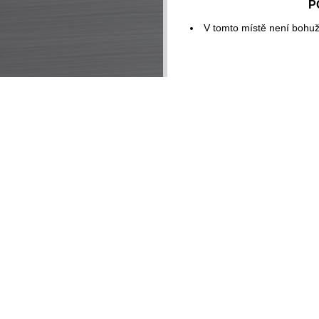
P
V tomto místě není bohuž