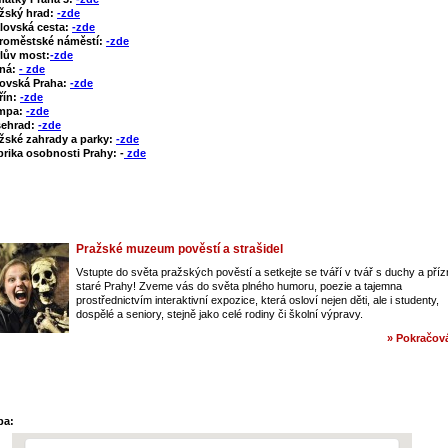
žský hrad:
-zde
lovská cesta:
-zde
roměstské náměstí:
-zde
lův most:
-zde
tná:
- zde
ovská Praha:
-zde
řín:
-zde
mpa:
-zde
šehrad:
-zde
žské zahrady a parky:
-zde
rika osobnosti Prahy: -
zde
Pražské muzeum pověstí a strašidel
Vstupte do světa pražských pověstí a setkejte se tváří v tvář s duchy a pří
staré Prahy! Zveme vás do světa plného humoru, poezie a tajemna
prostřednictvím interaktivní expozice, která osloví nejen děti, ale i studenty,
dospělé a seniory, stejně jako celé rodiny či školní výpravy.
» Pokračová
pa: