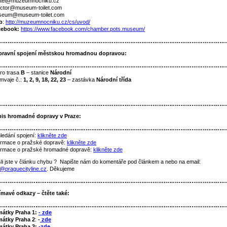
itel@muzeumnocniku.cz
ector@museum-toilet.com
seum@museum-toilet.com
b
:
http://muzeumnocniku.cz/cs/uvod/
cebook:
https://www.facebook.com/chamber.pots.museum/
……………………………………………………………………………………………………………
ravní spojení městskou hromadnou dopravou:
……………………………………………………………………………………………………………
ro trasa
B
– stanice
Národní
mvaje č.:
1, 2, 9, 18, 22, 23
– zastávka
Národní třída
……………………………………………………………………………………………………………
is hromadné dopravy v Praze
:
……………………………………………………………………………………………………………
ledání spojení:
klikněte zde
ormace o pražské dopravě:
klikněte zde
ormace o pražské hromadné dopravě:
klikněte zde
li jste v článku chybu ? Napište nám do komentáře pod článkem a nebo na email:
o@praguecityline.cz
. Děkujeme
……………………………………………………………………………………………………………
ímavé odkazy – čtěte také:
……………………………………………………………………………………………………………
mátky Praha 1:
- zde
átky Praha 2
:
-
zde
átky Praha 3:
-zde