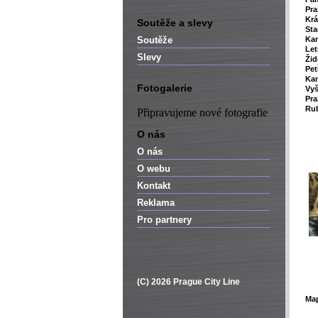
Pra
Krá
Soutěže a slevy
Sta
Soutěže
Kar
Le
Slevy
Žid
Pet
Ka
Fotogalerie
Vy
Pra
Rub
Připravujeme nové fotografie
O nás
O nás
O webu
Kontakt
Reklama
Pro partnery
(C) 2026 Prague City Line
Ma