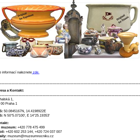
e informací naleznete
zde.
……………………………………………………………………………………………………………
esa a Kontakt:
……………………………………………………………………………………………………………
halská 1,
 00 Praha 1
S:
50.0845167N, 14.4198922E
S:
N 50°5.07100′, E 14°25.19353′
takt:
. muzeum:
+420 778 475 499
il:
+420 602 253 144, +420 724 037 007
ily:
muzeum@muzeumnocniku.cz