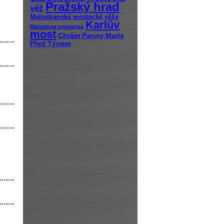
Pražský hrad
věž
Malostranské mostecké věže
Karlův
Maiselova synagoga
most
Chrám Panny Marie
………
Před Týnem
………
………
………
………
………