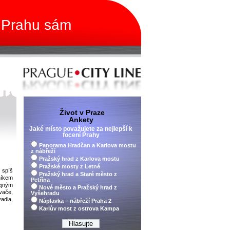
 Prahu sám
Život v Praze
Ankety
Jaké místo považujete za nejlepší k
focení Prahy
Panorama Hradčan a Karlova mostu
z nábřeží
Pražský hrad z Karlova mostu
Pražské mosty z Letné
 spíš
Pražský hrad a Staré město z
níkem
Petřína
ejným
Nové město a Pražský hrad z
vače,
Vyšehradu
vadla,
Náplavka – nábřeží Praha 2
Karlův most z ostrova Kampa