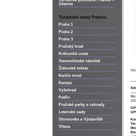
Zdarma
Turistické trasy Prahou
Praha 1
Praha 2
Praha 3
Pražský hrad
Královská cesta
Staroměstské náměstí
Židovské město
Víc
Karlův most
…
Kampa
Adr
Vyšehrad
…
Mic
Petřín
110
Pražské parky a zahrady
GP
Letenské sady
GP
Stromovka a Výstaviště
Kon
Tel
Vltava
Mob
Ema