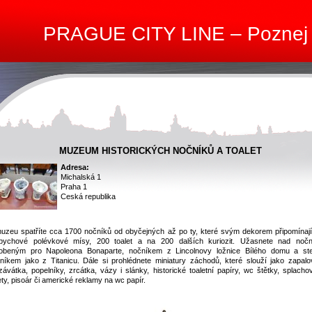
PRAGUE CITY LINE – Poznej
MUZEUM HISTORICKÝCH NOČNÍKŮ A TOALET
Adresa:
Michalská 1
Praha 1
Ceská republika
uzeu spatříte cca 1700 nočníků od obyčejných až po ty, které svým dekorem připomínají
pychové polévkové mísy, 200 toalet a na 200 dalších kuriozit. Užasnete nad noč
obeným pro Napoleona Bonaparte, nočníkem z Lincolnovy ložnice Bílého domu a st
níkem jako z Titanicu. Dále si prohlédnete miniatury záchodů, které slouží jako zapalo
závátka, popelníky, zrcátka, vázy i slánky, historické toaletní papíry, wc štětky, splacho
ety, pisoár či americké reklamy na wc papír.