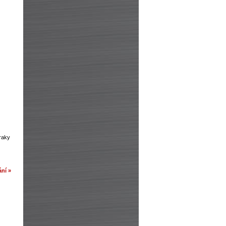
zraky
ní »