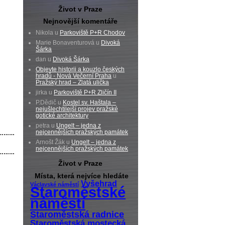
Život v Praze
Nejnovější komentáře
Nikola u
Parkoviště P+R Chodov
Marie Bonaventurová u
Divoká
Šárka
dan u
Divoká Šárka
Objevte historii a kouzlo českých
hradů - Nová Večerní Praha
u
Pražský hrad – Zlatá ulička
jirka u
Parkoviště P+R Zličín II
P.Dědič u
Kostel sv. Haštala –
nejušlechtilejší projev pražské
gotické architektury
petra u
Ungelt – jedna z
nejcennějších pražských památek
………
Arnošt Žák u
Ungelt – jedna z
nejcennějších pražských památek
………
Život v Praze
Místa, která nejvíce hledáte
Vyšehrad
Václavské náměstí
Staroměstské
náměstí
Staroměstská radnice
Staroměstská mostecká