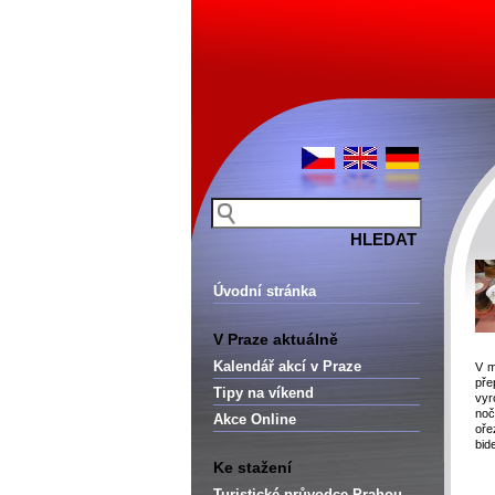
Úvodní stránka
V Praze aktuálně
Kalendář akcí v Praze
V m
pře
Tipy na víkend
vyr
noč
Akce Online
oře
bid
Ke stažení
Turistické průvodce Prahou –