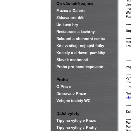
red
Co vás také zajímá
dir
mu
Muzea a Galerie
We
Fa
Zábava pro děti
…
Únikové hry
Dop
Restaurace a kavárny
…
Nákupní a obchodní centra
Met
Kde vznikají nejlepší fotky
Tra
Kostely a církevní památky
Slavné osobnosti
…
Praha pro handicapované
Pop
…
Vyh
Praha
Inf
O Praze
Inf
Doprava v Praze
Naš
inf
Veřejné toalety WC
…
Zaj
Další výlety
…
Tipy na výlety v Praze
P
a
Pam
Tipy na výlety z Prahy
Pam