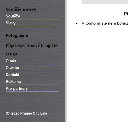
Soutěže a slevy
P
Soutěže
Slevy
V tomto místě není bohuž
Fotogalerie
Připravujeme nové fotografie
O nás
O nás
O webu
Kontakt
Reklama
Pro partnery
(C) 2026 Prague City Line