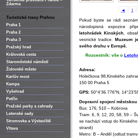
Zdarma
◄
1
Turistické trasy Prahou
Pokud byste se rádi seznámil
Praha 1
národopisná expozice př
Praha 2
letohrádek Kinských
, obsa
vesnické tradice.
Muzeum je
Praha 3
svého
druhu v Evropě.
Pražský hrad
Královská cesta
Rozcestník: vše o
Letohr
Staroměstské náměstí
Židovské město
Adresa:
Holečkova 98,Kinského zahra
Karlův most
150 00 Praha 5
Kampa
Vyšehrad
GPS:
50°4’36.776″N, 14°23’5
Petřín
Dopravní spojení městsko
Pražské parky a zahrady
Bus: 176, 510 – Kobrova
Letenské sady
Tram: 6, 9, 12, 20, 58, 59 – 
Stromovka a Výstaviště
se nachází vstup do Kinského 
straně)
Vltava
Metro: B – Anděl (odtud tramv