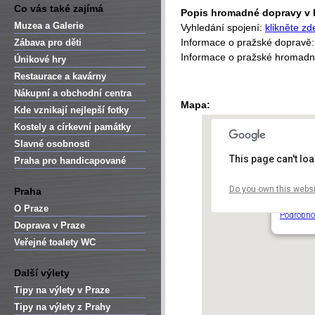
Co vás také zajímá
Popis hromadné dopravy v 
Muzea a Galerie
Vyhledání spojení:
klikněte zd
Informace o pražské dopravě
Zábava pro děti
Informace o pražské hromad
Únikové hry
Restaurace a kavárny
Nákupní a obchodní centra
Mapa:
Kde vznikají nejlepší fotky
Kostely a církevní památky
Slavné osobnosti
This page can't lo
Praha pro handicapované
Do you own this websi
Praha
Musaion
Kinského 
O Praze
Podrobno
Doprava v Praze
Veřejné toalety WC
Další výlety
Tipy na výlety v Praze
Tipy na výlety z Prahy