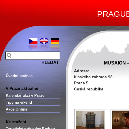
PRAGUE 
MUSAION 
Adresa:
Úvodní stránka
Kinského zahrada 98
Praha 5
V Praze aktuálně
Ceská republika
Kalendář akcí v Praze
Tipy na víkend
Akce Online
Ke stažení
Turistické průvodce Prahou –