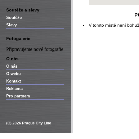
Soutěže a slevy
P
Soutěže
Slevy
V tomto místě není bohuž
Fotogalerie
Připravujeme nové fotografie
O nás
O nás
O webu
Kontakt
Reklama
Pro partnery
(C) 2026 Prague City Line