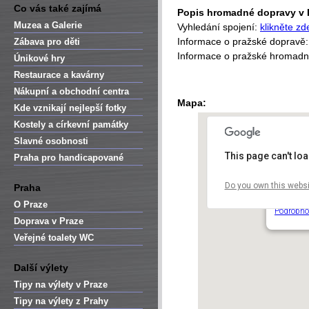
Co vás také zajímá
Popis hromadné dopravy v 
Muzea a Galerie
Vyhledání spojení:
klikněte zd
Informace o pražské dopravě
Zábava pro děti
Informace o pražské hromad
Únikové hry
Restaurace a kavárny
Nákupní a obchodní centra
Mapa:
Kde vznikají nejlepší fotky
Kostely a církevní památky
Slavné osobnosti
This page can't lo
Praha pro handicapované
Do you own this websi
Praha
Musaion
Kinského 
O Praze
Podrobno
Doprava v Praze
Veřejné toalety WC
Další výlety
Tipy na výlety v Praze
Tipy na výlety z Prahy