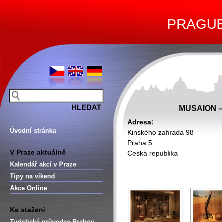
PRAGUE 
MUSAION 
Adresa:
Úvodní stránka
Kinského zahrada 98
Praha 5
V Praze aktuálně
Ceská republika
Kalendář akcí v Praze
Tipy na víkend
Akce Online
Ke stažení
Turistické průvodce Prahou –