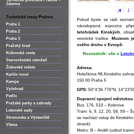
Zdarma
◄
1
Turistické trasy Prahou
Pokud byste se rádi seznámil
Praha 1
národopisná expozice př
Praha 2
letohrádek Kinských
, obsa
vesnické tradice.
Muzeum je
Praha 3
svého
druhu v Evropě.
Pražský hrad
Královská cesta
Rozcestník: vše o
Letohr
Staroměstské náměstí
Židovské město
Adresa:
Holečkova 98,Kinského zahra
Karlův most
150 00 Praha 5
Kampa
Vyšehrad
GPS:
50°4’36.776″N, 14°23’5
Petřín
Dopravní spojení městsko
Pražské parky a zahrady
Bus: 176, 510 – Kobrova
Letenské sady
Tram: 6, 9, 12, 20, 58, 59 – 
Stromovka a Výstaviště
se nachází vstup do Kinského 
straně)
Vltava
Metro: B – Anděl (odtud tramv