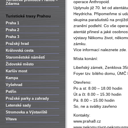
operace Anthropoid.
Zdarma
Uplynulo již 70. let od atentá
Heydricha. Připomeňme si udál
Turistické trasy Prahou
skupina parašutistů na projíž
Praha 1
zranění podlehl. Co vše opera
Praha 2
atentát přinesl a jaké osobnos
Praha 3
výstavy Někomu život, někomu
Pražský hrad
zámku.
Více informací naleznete zde.
Královská cesta
Staroměstské náměstí
Místa konání:
Židovské město
Libeňský zámek, Zenklova 35/
Karlův most
Foyer tzv. bílého domu, ÚMČ 
Kampa
Otevřeno:
Vyšehrad
Po a st: 8.00 – 18.00 hodin
Petřín
Út a čt: 8.00 – 15.30 hodin
Pražské parky a zahrady
Pá: 8.00 – 15.00 hodin
Letenské sady
So, ne a svátky zavřeno
Stromovka a Výstaviště
Kontakty:
Vltava
www.praha8.cz
www.nekomuzivot-nekomusmr