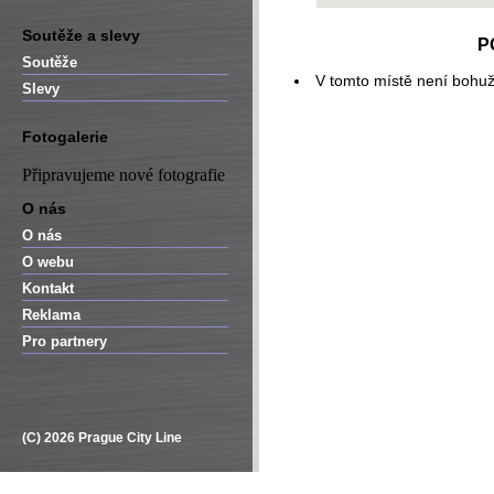
Soutěže a slevy
P
Soutěže
V tomto místě není bohuž
Slevy
Fotogalerie
Připravujeme nové fotografie
O nás
O nás
O webu
Kontakt
Reklama
Pro partnery
(C) 2026 Prague City Line