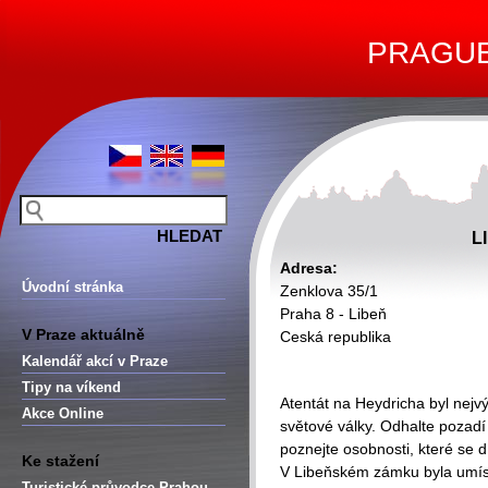
PRAGUE 
L
Adresa:
Úvodní stránka
Zenklova 35/1
Praha 8 - Libeň
V Praze aktuálně
Ceská republika
Kalendář akcí v Praze
Tipy na víkend
Atentát na Heydricha byl nejv
Akce Online
světové války. Odhalte pozadí 
poznejte osobnosti, které se d
Ke stažení
V Libeňském zámku byla umístě
Turistické průvodce Prahou –