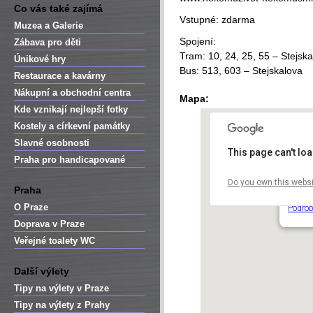
Co vás také zajímá
Vstupné: zdarma
Muzea a Galerie
Spojení:
Zábava pro děti
Tram: 10, 24, 25, 55 – Stejsk
Únikové hry
Bus: 513, 603 – Stejskalova
Restaurace a kavárny
Nákupní a obchodní centra
Mapa:
Kde vznikají nejlepší fotky
Kostely a církevní památky
Slavné osobnosti
This page can't lo
Praha pro handicapované
Do you own this websi
Libeň
Praha
Zenklo
O Praze
Podrob
Doprava v Praze
Veřejné toalety WC
Další výlety
Tipy na výlety v Praze
Tipy na výlety z Prahy