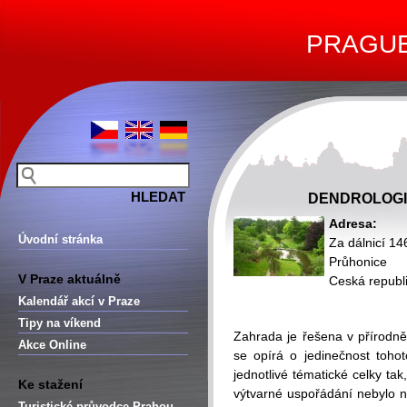
PRAGUE 
DENDROLOGI
Adresa:
Úvodní stránka
Za dálnicí 14
Průhonice
V Praze aktuálně
Ceská republ
Kalendář akcí v Praze
Tipy na víkend
Zahrada je řešena v přírodně
Akce Online
se opírá o jedinečnost tohot
jednotlivé tématické celky ta
Ke stažení
výtvarné uspořádání nebylo 
Turistické průvodce Prahou –