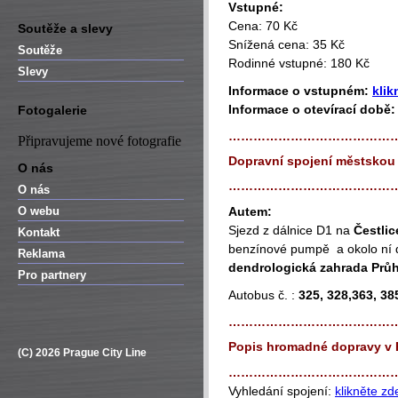
Vstupné:
Cena: 70 Kč
Soutěže a slevy
Snížená cena: 35 Kč
Soutěže
Rodinné vstupné: 180 Kč
Slevy
Informace o vstupném:
klik
Informace o otevírací době
Fotogalerie
…………………………………
Připravujeme nové fotografie
Dopravní spojení městsko
O nás
…………………………………
O nás
O webu
Autem:
Sjezd z dálnice D1 na
Čestlic
Kontakt
benzínové pumpě a okolo ní 
Reklama
dendrologická zahrada Prů
Pro partnery
Autobus č. :
325, 328,363, 38
…………………………………
Popis hromadné dopravy v 
(C) 2026 Prague City Line
…………………………………
Vyhledání spojení:
klikněte zd