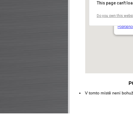
This page can't lo
Do you own this websi
Dendrolo
Za dálnic
Podrobno
P
V tomto místě není bohuž