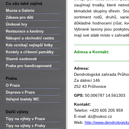
Co vás také zajímá
zaujímají trvalky, které netv
Muzea a Galerie
tématické skupiny dřevin. Sn
sortiment rodů, druhů, varie
Zábava pro děti
důkladné hodnocení (růst, kve
Únikové hry
Vybrané taxony jsou poskyto
Restaurace a kavárny
mají své stálé místo v zahradě
Nákupní a obchodní centra
…………………………………
Kde vznikají nejlepší fotky
Adresa a Kontakt:
Kostely a církevní památky
Slavné osobnosti
…………………………………
Praha pro handicapované
Adresa:
Dendrologická zahrada Průho
Praha
Za dálnicí 146
O Praze
252 43 Průhonice
Doprava v Praze
GPS:
50,006787 14,561303
Veřejné toalety WC
Kontakt:
Telefon: +420 605 205 959
Další výlety
E-mail: dz@vukoz.cz
Tipy na výlety v Praze
Web:
http://www.dendrologick
Tipy na výlety z Prahy