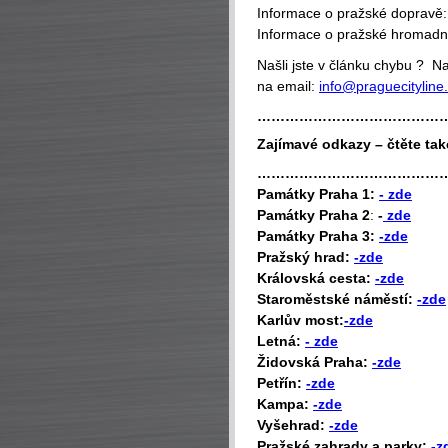
Informace o pražské dopravě
Informace o pražské hromad
Našli jste v článku chybu ? 
na email:
info@praguecityline
…………………………………
Zajímavé odkazy – čtěte tak
…………………………………
P
amátky Praha 1:
- zde
Památky Praha 2
:
-
zde
Památky Praha 3:
-zde
Pražský hrad:
-zde
Královská cesta:
-zde
Staroměstské náměstí:
-zde
Karlův most:
-zde
Letná:
- zde
Židovská Praha:
-zde
Petřín:
-zde
Kampa:
-zde
Vyšehrad:
-zde
Pražské zahrady a parky:
-z