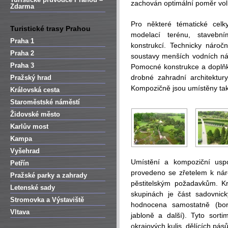
zachován optimální poměr vol
Zdarma
Pro některé tématické celky
Turistické trasy Prahou
modelací terénu, staveb
Praha 1
konstrukcí. Technicky náro
Praha 2
soustavy menších vodních nád
Praha 3
Pomocné konstrukce a doplňky
drobné zahradní architektury
Pražský hrad
Kompozičně jsou umístěny tak
Královská cesta
Staroměstské náměstí
Židovské město
Karlův most
Kampa
Vyšehrad
Umístění a kompoziční uspo
Petřín
provedeno se zřetelem k náro
Pražské parky a zahrady
pěstitelským požadavkům. K
Letenské sady
skupinách je část sadovni
Stromovka a Výstaviště
hodnocena samostatně (boro
Vltava
jabloně a další). Tyto sorti
okrajových kulis, dělících pásů