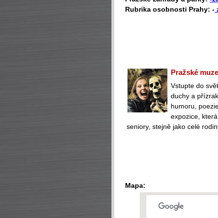
Rubrika osobnosti Prahy: -
Pražské muzeu
Vstupte do svět
duchy a přízra
humoru, poezie 
expozice, která
seniory, stejně jako celé rodin
Mapa: