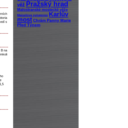
Pražský hrad
věž
………
Malostranské mostecké věže
Karlův
rních
Maiselova synagoga
toria
most
Chrám Panny Marie
edí s
Před Týnem
………
………
 B na
mkoli
ího
ze
1,5
………
………