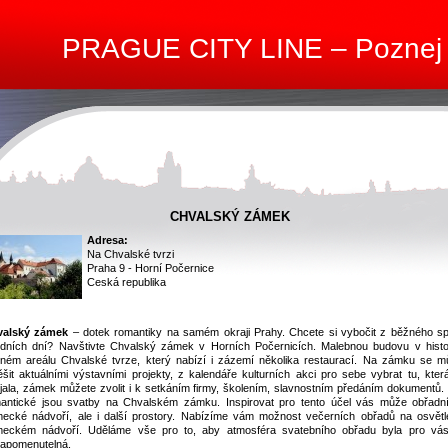
PRAGUE CITY LINE – Poznej
CHVALSKÝ ZÁMEK
Adresa:
Na Chvalské tvrzi
Praha 9 - Horní Počernice
Ceská republika
valský zámek
– dotek romantiky na samém okraji Prahy. Chcete si vybočit z běžného s
dních dní? Navštivte Chvalský zámek v Horních Počernicích. Malebnou budovu v histo
ném areálu Chvalské tvrze, který nabízí i zázemí několika restaurací. Na zámku se m
ěšit aktuálními výstavními projekty, z kalendáře kulturních akci pro sebe vybrat tu, kter
jala, zámek můžete zvolit i k setkáním firmy, školením, slavnostním předáním dokumentů. 
antické jsou svatby na Chvalském zámku. Inspirovat pro tento účel vás může obřadní
ecké nádvoří, ale i další prostory. Nabízíme vám možnost večerních obřadů na osvět
eckém nádvoří. Uděláme vše pro to, aby atmosféra svatebního obřadu byla pro vá
apomenutelná.