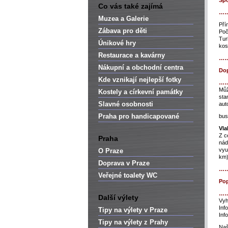
Spo
Co vás také zajímá
…
Muzea a Galerie
Pří
Zábava pro děti
Poč
Tur
Únikové hry
kos
Restaurace a kavárny
…
Nákupní a obchodní centra
Dop
Kde vznikají nejlepší fotky
…
Můž
Kostely a církevní památky
sta
Slavné osobnosti
aut
Praha pro handicapované
bus
Vl
Z c
Praha
nád
vyu
O Praze
km)
Doprava v Praze
…
Veřejné toalety WC
Pop
…
Další výlety
Vyh
Inf
Tipy na výlety v Praze
Inf
Tipy na výlety z Prahy
Naš