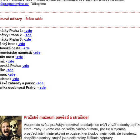
o@praguecityline.cz
. Děkujeme
……………………………………………………………………………………………………………
ímavé odkazy – čtěte také:
……………………………………………………………………………………………………………
mátky Praha 1:
- zde
átky Praha 2
:
-
zde
átky Praha 3:
-zde
žský hrad:
-zde
lovská cesta:
-zde
roměstské náměstí:
-zde
lův most:
-zde
tná:
- zde
ovská Praha:
-zde
řín:
-zde
mpa:
-zde
šehrad:
-zde
žské zahrady a parky:
-zde
rika osobnosti Prahy: -
zde
Pražské muzeum pověstí a strašidel
Vstupte do světa pražských pověstí a setkejte se tváří v tvář s duchy a pří
staré Prahy! Zveme vás do světa plného humoru, poezie a tajemna
prostřednictvím interaktivní expozice, která osloví nejen děti, ale i studenty,
dospělé a seniory, stejně jako celé rodiny či školní výpravy.