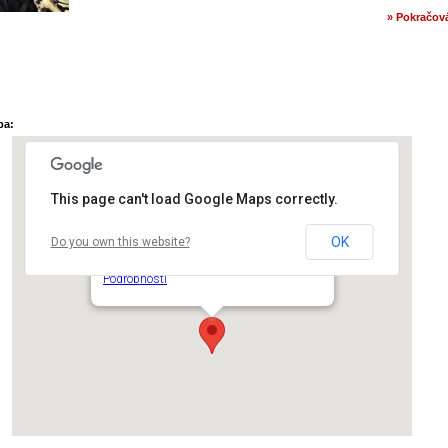
» Pokračová
pa:
This page can't load Google Maps correctly.
OK
Do you own this website?
Chvalský zámek
Na Chvalské tvrzi - Praha 9 - Horní Počernice
Podrobnosti