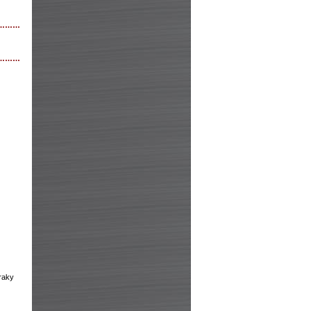
………
………
zraky