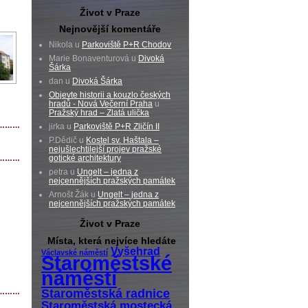
Život v Praze
Nejnovější komentáře
Nikola u
Parkoviště P+R Chodov
Marie Bonaventurová u
Divoká
Šárka
dan u
Divoká Šárka
Objevte historii a kouzlo českých
hradů - Nová Večerní Praha
u
Pražský hrad – Zlatá ulička
………
jirka u
Parkoviště P+R Zličín II
P.Dědič u
Kostel sv. Haštala –
nejušlechtilejší projev pražské
gotické architektury
………
petra u
Ungelt – jedna z
nejcennějších pražských památek
Arnošt Žák u
Ungelt – jedna z
nejcennějších pražských památek
Život v Praze
Místa, která nejvíce hledáte
Vyšehrad
Václavské náměstí
Staroměstské
náměstí
Staroměstská radnice
………
Staroměstská mostecká