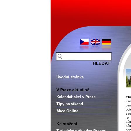
Úvodní stránka
V Praze aktuálně
Kalendář akcí v Praze
Ch
vše
Tipy na víkend
cen
pot
Akce Online
zau
rom
zám
Ke stažení
zám
nez
Turistické průvodce Prahou –