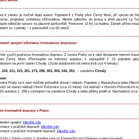
jení autem
……………………………………………………………………………………………………………
mo k zámku je možné dojet autem. Pojedete-li z Prahy přes Černý Most, při vjezdu do Ho
ernic, projedete světelnou křižovatkou. Minete odbočku do prava a před pizzerií La Trat
banti odbočíte vpravo na placené parkoviště. Parkovné 10 Kč za hodinu. Zámek přímo sous
telem sv. Ludmily – z parkoviště cca 50 metrů.
……………………………………………………………………………………………………………
ravní spojení městskou hromadnou dopravou:
……………………………………………………………………………………………………………
ete využít pražskou hromadnou dopravu. Z centra Prahy se k nám dostanete metrem trasa
nici Černý Most. Přestoupíte na městský autobus, z nástupiště č. 15 pojedete jaký
obusem na první stanici Chvaly. (Jízda autobusem od metra trvá cca 4 minuty.)
:
220, 221, 223, 261, 273, 296, 303, 304, 344, 353
, – zastávka
Chvaly
akem
entra Prahy se k nám můžete pohodlně dostat i vlakem. Pojedete z Masarykova nebo Hlavn
raží na stanici nádraží Horní Počernice (cca 15 minut). Od nádraží v Horních Počernicích l
žít autobus č. 296 s výstupem na zastávce Chvaly a nebo pěšky podél ul. Náchodská (cca 
.
……………………………………………………………………………………………………………
is hromadné dopravy v Praze
:
……………………………………………………………………………………………………………
ledání spojení:
klikněte zde
ormace o pražské dopravě:
klikněte zde
ormace o pražské hromadné dopravě:
klikněte zde
li jste v článku chybu ? Napište nám do komentáře pod článkem a nebo na email: