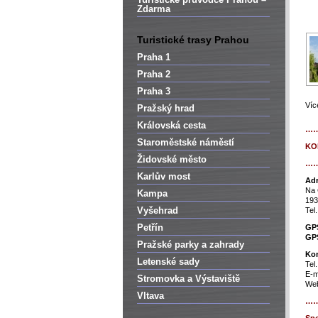
Zdarma
Turistické trasy Prahou
Praha 1
Praha 2
Praha 3
Víc
Pražský hrad
Královská cesta
…
Staroměstské náměstí
KO
Židovské město
…
Karlův most
Adr
Na 
Kampa
193
Vyšehrad
Tel
Petřín
GP
GP
Pražské parky a zahrady
Kon
Letenské sady
Tel
E-m
Stromovka a Výstaviště
Web
Vltava
…