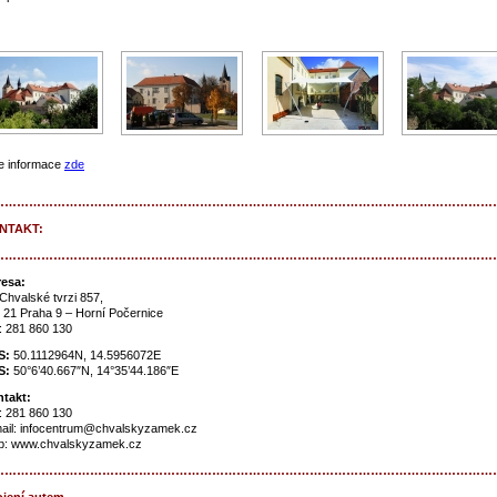
e informace
zde
……………………………………………………………………………………………………………
NTAKT:
……………………………………………………………………………………………………………
esa:
Chvalské tvrzi 857,
 21 Praha 9 – Horní Počernice
.: 281 860 130
S:
50.1112964N, 14.5956072E
S:
50°6’40.667″N, 14°35’44.186″E
takt:
.: 281 860 130
ail: infocentrum@chvalskyzamek.cz
: www.chvalskyzamek.cz
……………………………………………………………………………………………………………