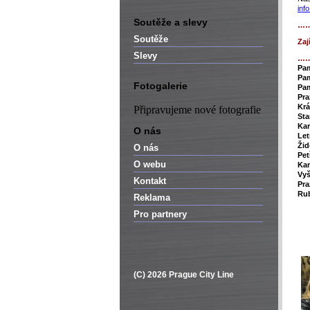
inf
Soutěže a slevy
…
Soutěže
Zaj
Slevy
…
P
a
Pam
Fotogalerie
Pam
Pra
Krá
Připravujeme nové fotografie
Sta
Kar
O nás
Le
Žid
O nás
Pet
O webu
Ka
Vy
Kontakt
Pra
Rub
Reklama
Pro partnery
(C) 2026 Prague City Line