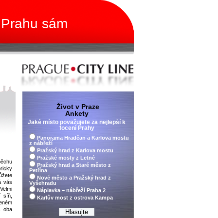
 Prahu sám
Život v Praze
Ankety
Jaké místo považujete za nejlepší k
focení Prahy
Panorama Hradčan a Karlova mostu
z nábřeží
Pražský hrad z Karlova mostu
Pražské mosty z Letné
pěchu
Pražský hrad a Staré město z
ricky
Petřína
ůžete
Nové město a Pražský hrad z
á vás
Vyšehradu
Velmi
Náplavka – nábřeží Praha 2
 síň,
Karlův most z ostrova Kampa
leném
s oba