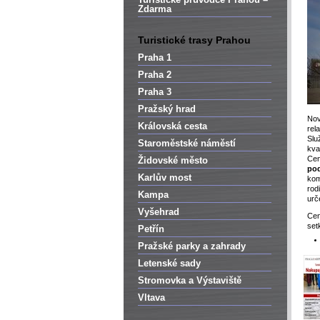
Zdarma
Turistické trasy Prahou
Praha 1
Praha 2
Praha 3
Pražský hrad
Nov
Královská cesta
rel
Slu
Staroměstské náměstí
kva
Ce
Židovské město
pod
Karlův most
kom
rod
Kampa
urč
Vyšehrad
Cen
set
Petřín
Pražské parky a zahrady
Letenské sady
Stromovka a Výstaviště
Vltava