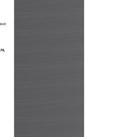
lové
379,