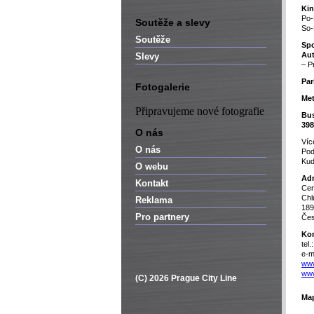
Kin
Po-
Soutěže a slevy
So-
Soutěže
Spo
Au
Slevy
– P
Par
Fotogalerie
Met
Připravujeme nové fotografie
Bu
398
O nás
Víc
O nás
Pod
Kud
O webu
Adr
Kontakt
Cen
Chl
Reklama
189
Pro partnery
Čes
Kon
tel
e-m
www
www
(C) 2026 Prague City Line
Ma