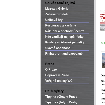
Co vás také zajímá
Muzea a Galerie
Zábava pro děti
Únikové hry
Restaurace a kavárny
Nákupní a obchodní centra
Kde vznikají nejlepší fotky
Kostely a církevní památky
Dol
Slavné osobnosti
Praha pro handicapované
Praha
O Praze
Doprava v Praze
Ote
Veřejné toalety WC
Ob
den
Hyp
Další výlety
den
Tipy na výlety v Praze
Res
Tipy na výlety z Prahy
den