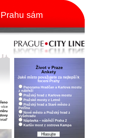
 Prahu sám
Život v Praze
Ankety
Jaké místo považujete za nejlepší k
focení Prahy
Panorama Hradčan a Karlova mostu
z nábřeží
Pražský hrad z Karlova mostu
Pražské mosty z Letné
vřeno
Pražský hrad a Staré město z
e více
Petřína
riéru
Nové město a Pražský hrad z
udovy
Vyšehradu
tail“
Náplavka – nábřeží Praha 2
Karlův most z ostrova Kampa