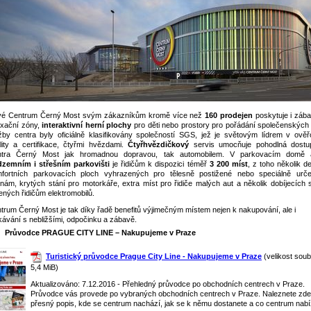
é Centrum Černý Most svým zákazníkům kromě více než
160 prodejen
poskytuje i zába
axační zóny,
interaktivní herní plochy
pro děti nebo prostory pro pořádání společenských 
žby centra byly oficiálně klasifikovány společností SGS, jež je světovým lídrem v ověř
lity a certifikace, čtyřmi hvězdami.
Čtyřhvězdičkový
servis umocňuje pohodlná dostu
ntra Černý Most jak hromadnou dopravou, tak automobilem. V parkovacím domě
zemním i střešním parkovišti
je řidičům k dispozici téměř
3 200 míst
, z toho několik d
fortních parkovacích ploch vyhrazených pro tělesně postižené nebo speciálně urč
inám, krytých stání pro motorkáře, extra míst pro řidiče malých aut a několik dobíjecích s
ených řidičům elektromobilů.
trum Černý Most je tak díky řadě benefitů výjimečným místem nejen k nakupování, ale i
kávání s nebližšími, odpočinku a zábavě.
Průvodce PRAGUE CITY LINE – Nakupujeme v Praze
Turistický průvodce Prague City Line - Nakupujeme v Praze
(velikost soub
5,4 MiB)
Aktualizováno: 7.12.2016 - Přehledný průvodce po obchodních centrech v Praze.
Průvodce vás provede po vybraných obchodních centrech v Praze. Naleznete zde
přesný popis, kde se centrum nachází, jak se k němu dostanete a co centrum nabí