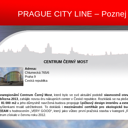
PRAGUE CITY LINE – Poznej
CENTRUM ČERNÝ MOST
Adresa:
Chlumecká 765/6
Praha 9
Ceská republika
raregionální Centrum Černý Most
, které bylo ve své aktuální podobě
slavnostně ote
 března 2013
, zahájilo novou éru nákupních center v České republice. Rozkládá se na ploš
ž
81 000 m2
a jeho důmyslně navržená budova propojuje š
pičkový design interiéru a exte
yšlenkami trvalé udržitelnosti. To dokládá i
mezinárodní certifikát pro ekologické b
EEAM
s hodnocením „VERY GOOD“, který jako vůbec první pražská stavba v kategorii „Re
trum získalo v červnu roku 2012.