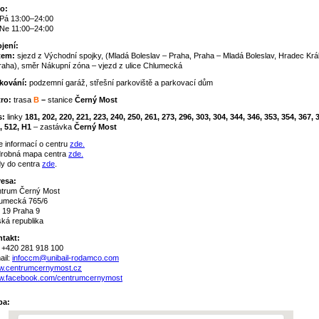
o:
Pá 13:00–24:00
Ne 11:00–24:00
jení:
tem:
sjezd z Východní spojky, (Mladá Boleslav – Praha, Praha – Mladá Boleslav, Hradec Krá
raha), směr Nákupní zóna – vjezd z ulice Chlumecká
kování:
podzemní garáž, střešní parkoviště a parkovací dům
ro:
trasa
B
–
stanice
Černý Most
s:
linky
181, 202, 220, 221, 223, 240, 250, 261, 273, 296, 303, 304, 344, 346, 353, 354, 367, 
, 512, H1
– zastávka
Černý Most
e informací o centru
zde.
robná mapa centra
zde.
y do centra
zde
.
esa:
trum Černý Most
umecká 765/6
 19 Praha 9
ká republika
takt:
.: +420 281 918 100
ail:
infoccm@unibail-rodamco.com
.centrumcernymost.cz
.facebook.com/centrumcernymost
pa: