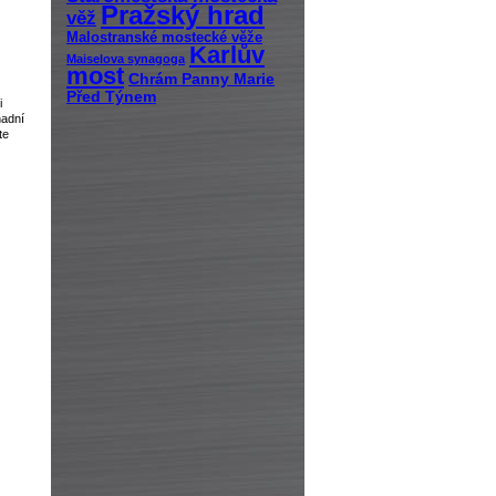
Pražský hrad
věž
Malostranské mostecké věže
Karlův
Maiselova synagoga
most
Chrám Panny Marie
Před Týnem
i
nadní
te