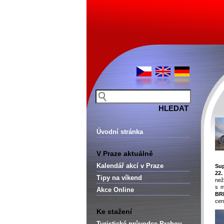
Úvodní stránka
V Praze aktuálně
Kalendář akcí v Praze
Sup
22.
Tipy na víkend
ne
s m
Akce Online
BR
cen
Ke stažení
Turistické průvodce Prahou –