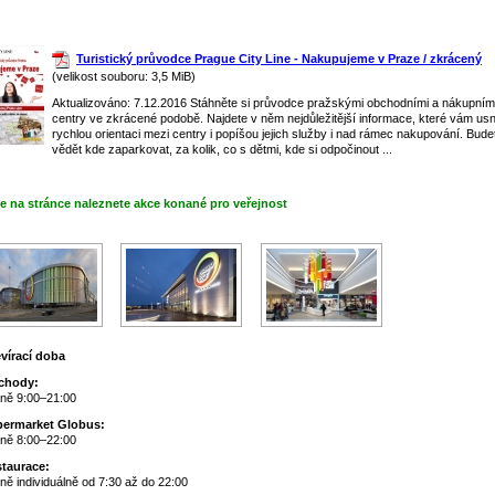
Turistický průvodce Prague City Line - Nakupujeme v Praze / zkrácený
(velikost souboru: 3,5 MiB)
Aktualizováno: 7.12.2016 Stáhněte si průvodce pražskými obchodními a nákupním
centry ve zkrácené podobě. Najdete v něm nejdůležitější informace, které vám us
rychlou orientaci mezi centry i popíšou jejich služby i nad rámec nakupování. Bude
vědět kde zaparkovat, za kolik, co s dětmi, kde si odpočinout ...
e na stránce naleznete akce konané pro veřejnost
vírací doba
chody:
ně 9:00–21:00
ermarket Globus:
ně 8:00–22:00
taurace:
ně individuálně od 7:30 až do 22:00