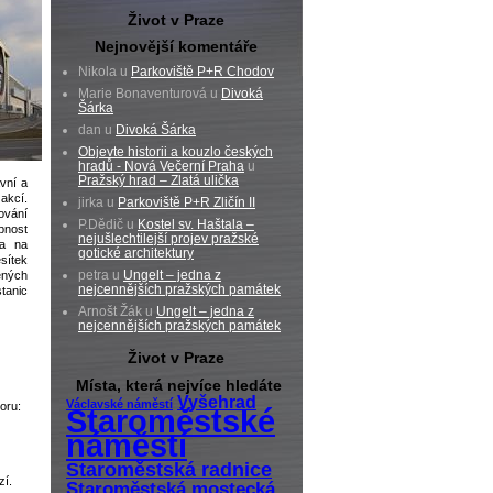
Život v Praze
Nejnovější komentáře
Nikola u
Parkoviště P+R Chodov
Marie Bonaventurová u
Divoká
Šárka
dan u
Divoká Šárka
Objevte historii a kouzlo českých
hradů - Nová Večerní Praha
u
Pražský hrad – Zlatá ulička
vní a
akcí.
jirka u
Parkoviště P+R Zličín II
ování
P.Dědič u
Kostel sv. Haštala –
pnost
nejušlechtilejší projev pražské
 a na
gotické architektury
esítek
petra u
Ungelt – jedna z
ených
nejcennějších pražských památek
tanic
Arnošt Žák u
Ungelt – jedna z
nejcennějších pražských památek
Život v Praze
Místa, která nejvíce hledáte
Vyšehrad
Václavské náměstí
oru:
Staroměstské
náměstí
Staroměstská radnice
zí.
Staroměstská mostecká