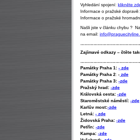
Vyhledání spojení:
klikněte zd
Informace o pražské dopravě
Informace o pražské hromad
Našli jste v článku chybu ? 
na email:
info@praguecityline
…………………………………
Zajímavé odkazy – čtěte tak
…………………………………
P
amátky Praha 1:
- zde
Památky Praha 2
:
-
zde
Památky Praha 3:
-zde
Pražský hrad:
-zde
Královská cesta:
-zde
Staroměstské náměstí:
-zde
Karlův most:
-zde
Letná:
- zde
Židovská Praha:
-zde
Petřín:
-zde
Kampa:
-zde