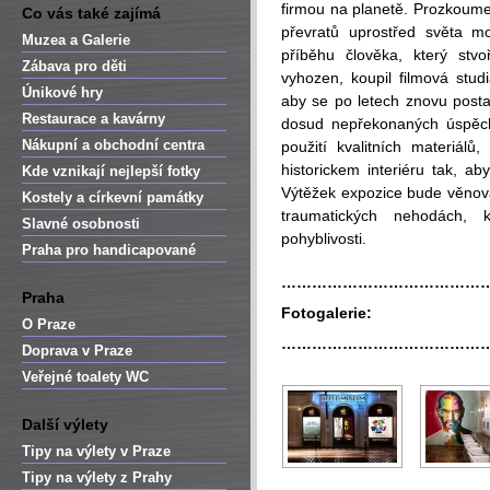
firmou na planetě. Prozkoume
Co vás také zajímá
převratů uprostřed světa mo
Muzea a Galerie
příběhu člověka, který stvoř
Zábava pro děti
vyhozen, koupil filmová stud
Únikové hry
aby se po letech znovu posta
Restaurace a kavárny
dosud nepřekonaných úspěchů.
Nákupní a obchodní centra
použití kvalitních materiálů
historickem interiéru tak, ab
Kde vznikají nejlepší fotky
Výtěžek expozice bude věnová
Kostely a církevní památky
traumatických nehodách, 
Slavné osobnosti
pohyblivosti.
Praha pro handicapované
…………………………………
Praha
Fotogalerie:
O Praze
…………………………………
Doprava v Praze
Veřejné toalety WC
Další výlety
Tipy na výlety v Praze
Tipy na výlety z Prahy