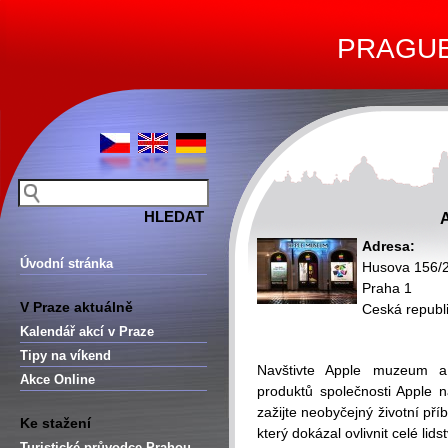
PRAGUE 
Adresa:
Úvodní stránka
Husova 156/
Praha 1
V Praze aktuálně
Ceská republ
Kalendář akcí v Praze
Tipy na víkend
Navštivte Apple muzeum a 
Akce Online
produktů společnosti Apple n
zažijte neobyčejný životní př
Ke stažení
který dokázal ovlivnit celé lids
Turistické průvodce Prahou –