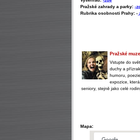
Vyšehrad:
-zde
Pražské zahrady a parky:
-z
Rubrika osobnosti Prahy: -
Pražské muzeu
Vstupte do svět
duchy a přízra
humoru, poezie 
expozice, která
seniory, stejně jako celé rodin
Mapa: