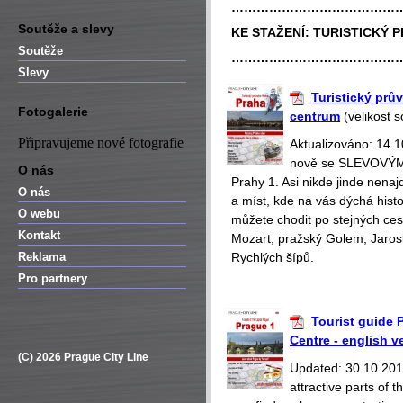
…………………………………
Soutěže a slevy
KE STAŽENÍ:
TURISTICKÝ 
Soutěže
…………………………………
Slevy
Turistický prův
Fotogalerie
centrum
(velikost 
Připravujeme nové fotografie
Aktualizováno: 14.
nově se SLEVOVÝMI
O nás
Prahy 1. Asi nikde jinde nena
O nás
a míst, kde na vás dýchá hist
O webu
můžete chodit po stejných ce
Kontakt
Mozart, pražský Golem, Jaros
Reklama
Rychlých šípů.
Pro partnery
Tourist guide P
Centre - english v
(C) 2026 Prague City Line
Updated: 30.10.2018
attractive parts of