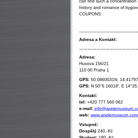
can find such a concentration
history and romance of bygon
COUPONS
…………………………………
Adresa a Kontakt:
…………………………………
Adresa:
Husova 156/21
110 00 Praha 1
GPS:
50.0860031N, 14.4179
GPS:
N 50°5.16018′, E 14°25
Kontakt:
tel:
+420 777 560 062
e-mail:
info@applemuseum.
web:
www.applemuseum.com
Vstupné:
Dospělý
240,-Kč
Student:
180,-Kč