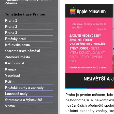
Zdarma
Turistické trasy Prahou
Praha 1
Praha 2
Praha 3
Pražský hrad
Královská cesta
Staroměstské náměstí
Židovské město
Karlův most
Kampa
Vyšehrad
Petřín
Pražské parky a zahrady
Letenské sady
Praha je prvním městem, kde 
Stromovka a Výstaviště
nejhodnotnější a nejkomplex
nejrůznějších předmětů společn
Vltava
unikátní exponáty značky, kte