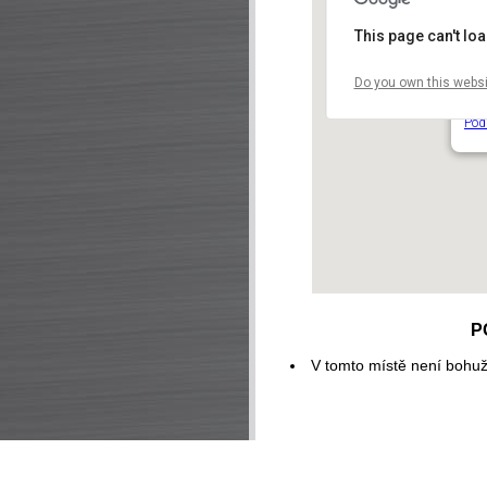
This page can't lo
Do you own this websi
Ap
Hus
Pod
P
V tomto místě není bohuž