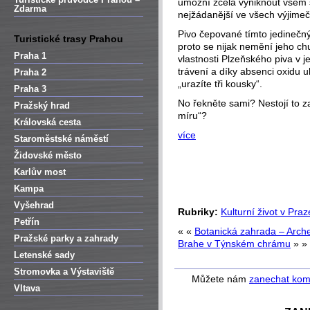
umožní zcela vyniknout všem 
Zdarma
nejžádanější ve všech výjime
Pivo čepované tímto jedineč
Turistické trasy Prahou
proto se nijak nemění jeho chu
Praha 1
vlastnosti Plzeňského piva v 
trávení a díky absenci oxidu 
Praha 2
„urazíte tři kousky“.
Praha 3
No řekněte sami? Nestojí to za
Pražský hrad
míru“?
Královská cesta
více
Staroměstské náměstí
Židovské město
Karlův most
Kampa
Vyšehrad
Rubriky:
Kulturní život v Praz
Petřín
« «
Botanická zahrada – Arch
Pražské parky a zahrady
Brahe v Týnském chrámu
» »
Letenské sady
Stromovka a Výstaviště
Můžete nám
zanechat kom
Vltava