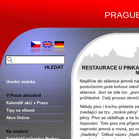
PRAGUE 
RESTAURACE U PINKA
N
Nejdříve do sklenice jemně 
Úvodní stránka
pootočením,poté kohout otevř
sklenice. Jeví se zde tzv. „pivn
V Praze aktuálně
průhledné. Celý proces ukonč
Kalendář akcí v Praze
Někdy pivo i trochu přeteče z
Tipy na víkend
zvedající se tzv. „mokré pěny
pěny. Pivo se uklidňuje a ke k
Akce Online
čepování. Toto pivo má příjem
naprosto jemná a rovná, po nap
Ke stažení
„hladinky“. Odtud název „hlad
Turistické průvodce Prahou –