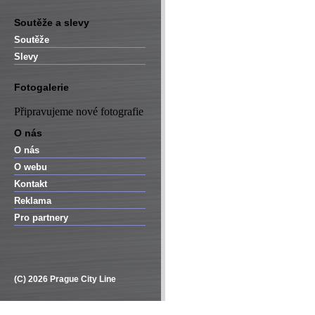
Soutěže a slevy
Soutěže
Slevy
Fotogalerie
Připravujeme nové fotografie
O nás
O nás
O webu
Kontakt
Reklama
Pro partnery
(C) 2026 Prague City Line