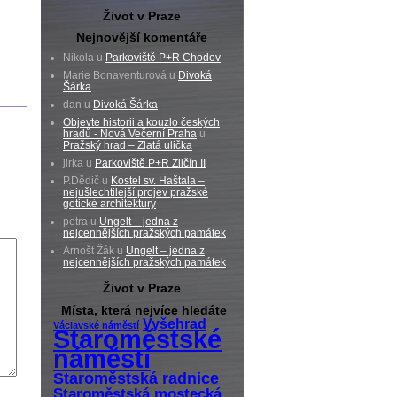
Život v Praze
Nejnovější komentáře
Nikola u
Parkoviště P+R Chodov
Marie Bonaventurová u
Divoká
Šárka
dan u
Divoká Šárka
Objevte historii a kouzlo českých
hradů - Nová Večerní Praha
u
Pražský hrad – Zlatá ulička
jirka u
Parkoviště P+R Zličín II
P.Dědič u
Kostel sv. Haštala –
nejušlechtilejší projev pražské
gotické architektury
petra u
Ungelt – jedna z
nejcennějších pražských památek
Arnošt Žák u
Ungelt – jedna z
nejcennějších pražských památek
Život v Praze
Místa, která nejvíce hledáte
Vyšehrad
Václavské náměstí
Staroměstské
náměstí
Staroměstská radnice
Staroměstská mostecká