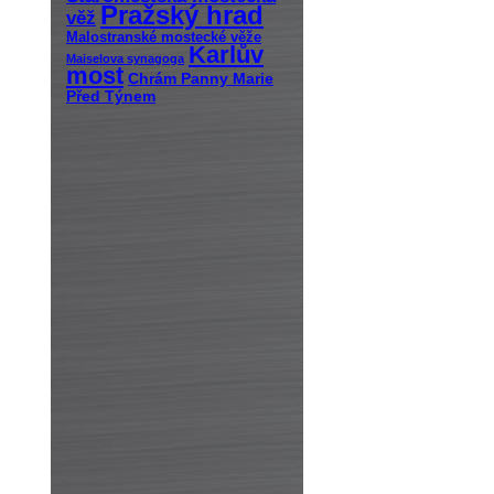
Pražský hrad
věž
Malostranské mostecké věže
Karlův
Maiselova synagoga
most
Chrám Panny Marie
Před Týnem