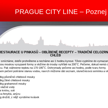
PRAGUE CITY LINE – Poznej
RESTAURACE U PINKASŮ – OBLÍBENÉ RECEPTY – TRADIČNÍ CELOZR
CHLÉB
 smícháme, dobře prohněteme a necháme asi 1 hodinu kynout. Těsto vyplníme do vymazan
bou moukou vysypané formy a vložíme do trouby vyhřáté na 200˚C. Pečeme, dokud nemá c
ku. Pak stáhneme teplotu na 170-180˚C. Dohromady pečeme asi hodinu, podle tvaru formy.
em pečení potíráme slanou vodou, navrch můžeme dát seznam, slunečnicová semínka a vl
dkg pšeničné chlebové mouky
dkg žitné chlebové mouky
dkg grahamové mouky
l vlažné vody
ce kmínu, soli
čka fenyklu, anýzu
g droždí, z nějž vyrobíme kvásek