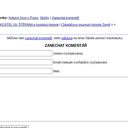
riky:
Kulturní život v Praze
,
Služby
|
Zanechat komentář
KOSTEL SV. ŠTĚPÁNA a husitská historie
|
Chlupáčovo muzeum historie Země
» »
Můžete nám
zanechat komentář
, nebo
odkázat
na tento článek pomocí trackbacku.
ZANECHAT KOMENTÁŘ
Jméno (vyžadováno)
Email (nebude zveřejněn) (vyžadován)
Web