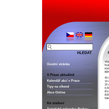
Vše
Úvodní stránka
hru
kůr
Běh
V Praze aktuálně
40 
Kalendář akcí v Praze
10 
20 
Tipy na víkend
0,5
lží
Akce Online
lži
5dk
Ke stažení
Turistické průvodce Prahou –