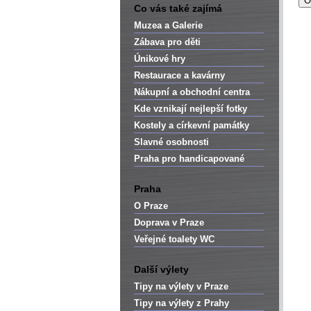
Co vás také zajímá
Muzea a Galerie
Zábava pro děti
Únikové hry
Restaurace a kavárny
Nákupní a obchodní centra
Kde vznikají nejlepší fotky
Kostely a církevní památky
Slavné osobnosti
Praha pro handicapované
Praha
O Praze
Doprava v Praze
Veřejné toalety WC
Další výlety
Tipy na výlety v Praze
Tipy na výlety z Prahy