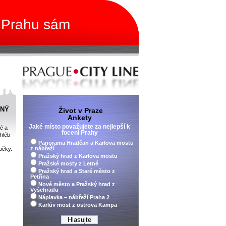
 Prahu sám
NNÝ
Život v Praze
Ankety
Jaké místo považujete za nejlepší k
é a
focení Prahy
hléb
Panorama Hradčan a Karlova mostu
z nábřeží
očky.
Pražský hrad z Karlova mostu
Pražské mosty z Letné
Pražský hrad a Staré město z
Petřína
Nové město a Pražský hrad z
Vyšehradu
Náplavka – nábřeží Praha 2
Karlův most z ostrova Kampa