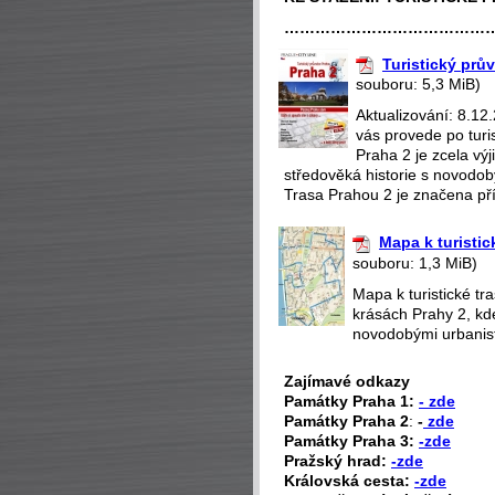
…………………………………
Turistický prů
souboru: 5,3 MiB)
Aktualizování: 8.12
vás provede po turi
Praha 2 je zcela v
středověká historie s novodobý
Trasa Prahou 2 je značena pří
Mapa k turistic
souboru: 1,3 MiB)
Mapa k turistické t
krásách Prahy 2, kd
novodobými urbanisti
Zajímavé odkazy
P
amátky Praha 1:
- zde
Památky Praha 2
:
-
zde
Památky Praha 3:
-zde
Pražský hrad:
-zde
Královská cesta:
-zde