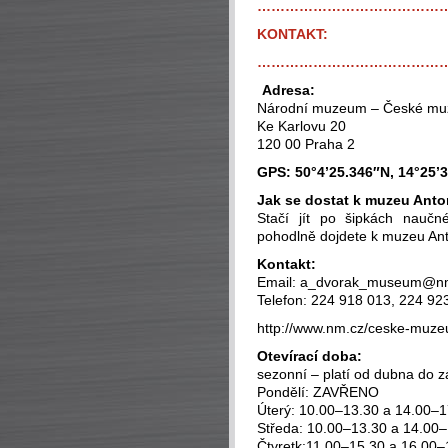
…………………………………
KONTAKT:
…………………………………
-
Adresa:
Národní muzeum – České mu
Ke Karlovu 20
120 00 Praha 2
GPS: 50°4’25.346″N, 14°25’
Jak se dostat k muzeu Ant
Stačí jít po šipkách naučn
pohodlně dojdete k muzeu Anto
Kontakt:
Email: a_dvorak_museum@n
Telefon: 224 918 013, 224 92
http://www.nm.cz/ceske-muze
Otevírací doba:
sezonní – platí od dubna do zá
Pondělí: ZAVŘENO
Úterý: 10.00–13.30 a 14.00–1
Středa: 10.00–13.30 a 14.00
Čtvretk:11.00–15.30 a 16.00–