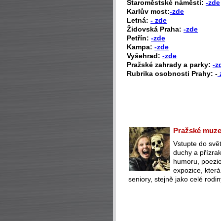
Staroměstské náměstí:
-zde
Karlův most:
-zde
Letná:
- zde
Židovská Praha:
-zde
Petřín:
-zde
Kampa:
-zde
Vyšehrad:
-zde
Pražské zahrady a parky:
-z
Rubrika osobnosti Prahy: -
Pražské muzeu
Vstupte do svět
duchy a přízra
humoru, poezie 
expozice, která
seniory, stejně jako celé rodin