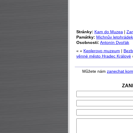
Stránky:
Kam do Muzea
|
Zan
Památky:
Michnův letohrádek
Osobnosti:
Antonín Dvořák
« «
Keplerovo muzeum
|
Bezb
věnné město Hradec Králové
Můžete nám
zanechat kom
ZAN