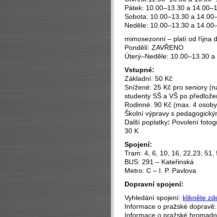
Pátek: 10.00–13.30 a 14.00–
Sobota: 10.00–13.30 a 14.00
Neděle: 10.00–13.30 a 14.00
mimosezonní – platí od října 
Pondělí: ZAVŘENO
Úterý–Neděle: 10.00–13.30 a
Vstupné:
Základní: 50 Kč
Snížené: 25 Kč pro seniory (na
studenty SŠ a VŠ po předložen
Rodinné: 90 Kč (max. 4 osoby,
Školní výpravy s pedagogick
Další poplatky
:
Povolení foto
30
K
Spojení:
Tram: 4, 6, 10, 16, 22,23, 51, 
BUS: 291 – Kateřinská
Metro: C – I. P. Pavlova
Dopravní spojení:
Vyhledání spojení:
klikněte zd
Informace o pražské dopravě
Informace o pražské hromad