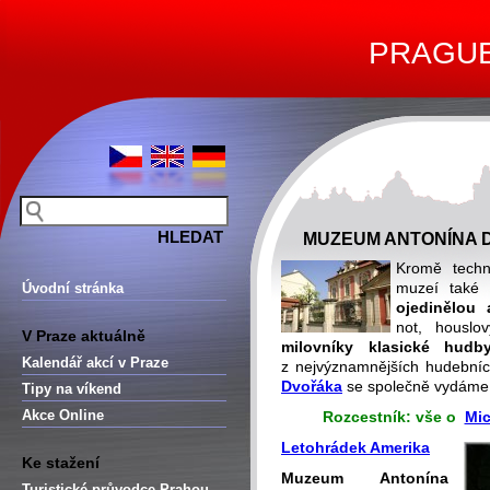
PRAGUE 
MUZEUM ANTONÍNA 
Kromě techni
muzeí také 
Úvodní stránka
ojedinělou 
not, houslo
V Praze aktuálně
milovníky klasické hudb
Kalendář akcí v Praze
z nejvýznamnějších hudebníc
Dvořáka
se společně vydám
Tipy na víkend
Akce Online
Rozcestník: vše o
Mic
Letohrádek Amerika
Ke stažení
Muzeum Antonína
Turistické průvodce Prahou –