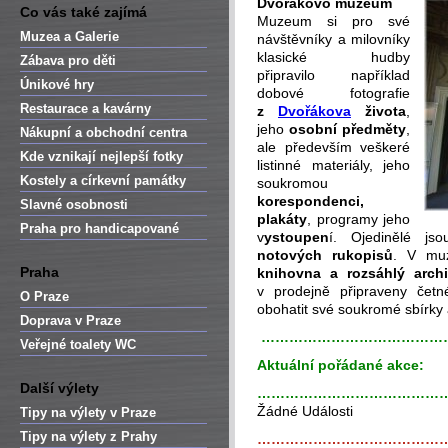
Dvořákovo muzeum
Co vás také zajímá
Muzeum si pro své
Muzea a Galerie
návštěvníky a milovníky
klasické hudby
Zábava pro děti
připravilo například
Únikové hry
dobové fotografie
Restaurace a kavárny
z
Dvořákova
života
,
jeho
osobní předměty
,
Nákupní a obchodní centra
ale především veškeré
Kde vznikají nejlepší fotky
listinné materiály, jeho
Kostely a církevní památky
soukromou
korespondenci,
Slavné osobnosti
plakáty
, programy jeho
Praha pro handicapované
v
ystoupen
í. Ojedinělé j
notových rukopisů
. V mu
Praha
knihovna a rozsáhlý arch
v prodejně připraveny čet
O Praze
obohatit své soukromé sbírky
Doprava v Praze
…………………………………
Veřejné toalety WC
Aktuální pořádané akce:
Další výlety
…………………………………
Žádné Události
Tipy na výlety v Praze
Tipy na výlety z Prahy
…………………………………