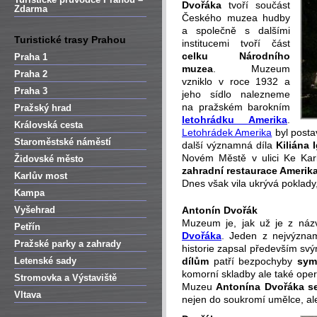
Dvořáka
tvoří součást
Zdarma
Českého muzea hudby
a společně s dalšími
Turistické trasy Prahou
institucemi tvoří část
celku Národního
Praha 1
muzea
. Muzeum
Praha 2
vzniklo v roce 1932 a
Praha 3
jeho sídlo nalezneme
na pražském barokním
Pražský hrad
letohrádku Amerika
.
Královská cesta
Letohrádek Amerika
byl posta
Staroměstské náměstí
další významná díla
Kiliána
Novém Městě v ulici Ke Karl
Židovské město
zahradní restaurace Amerik
Karlův most
Dnes však vila ukrývá poklady,
Kampa
Vyšehrad
Antonín Dvořák
Muzeum je, jak už je z náz
Petřín
Dvořáka
. Jeden z nejvýzna
Pražské parky a zahrady
historie zapsal především sv
Letenské sady
dílům
patří bezpochyby
sym
komorní skladby ale také oper
Stromovka a Výstaviště
Muzeu
Antonína Dvořáka s
Vltava
nejen do soukromí umělce, ale 