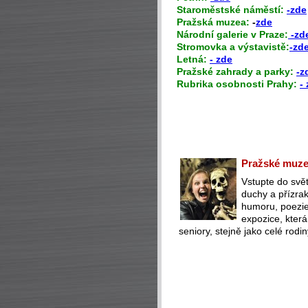
Staroměstské náměstí:
-zde
Pražská muzea:
-
zde
Národní galerie v Praze:
-zd
Stromovka a výstavistě:
-zd
Letná:
- zde
Pražské zahrady a parky:
-z
Rubrika osobnosti Prahy:
-
Pražské muzeu
Vstupte do svět
duchy a přízra
humoru, poezie 
expozice, která
seniory, stejně jako celé rodin