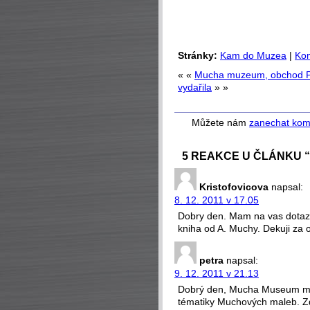
Stránky:
Kam do Muzea
|
Kom
« «
Mucha muzeum, obchod P
vydařila
» »
Můžete nám
zanechat kom
5 REAKCE U ČLÁNKU 
Kristofovicova
napsal:
8. 12. 2011 v 17.05
Dobry den. Mam na vas dotaz ,
kniha od A. Muchy. Dekuji za 
petra
napsal:
9. 12. 2011 v 21.13
Dobrý den, Mucha Museum má 
tématiky Muchových maleb. Zd