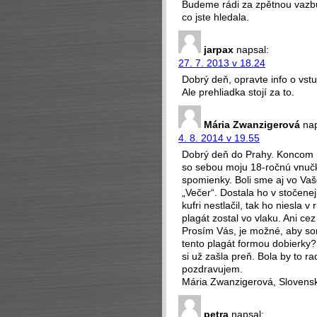
Budeme rádi za zpětnou vazbu, 
co jste hledala.
jarpax
napsal:
27. 7. 2013 v 18.24
Dobrý deň, opravte info o vst
Ale prehliadka stojí za to.
Mária Zwanzigerová
nap
4. 8. 2014 v 19.55
Dobrý deň do Prahy. Koncom m
so sebou moju 18-ročnú vnučk
spomienky. Boli sme aj vo Va
„Večer“. Dostala ho v stočenej 
kufri nestlačil, tak ho niesla 
plagát zostal vo vlaku. Ani ce
Prosím Vás, je možné, aby so
tento plagát formou dobierky
si už zašla preň. Bola by to
pozdravujem.
Mária Zwanzigerová, Slovens
petra
napsal: