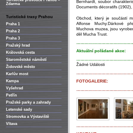
Bernhardt, soubor charakteri
Zdarma
Documents décoratifs (1902), 
Turistické trasy Prahou
Obchod, který je součástí m
Alfonse Muchy.Dárkové př
Praha 1
Muchova muzea, jsou vyrobeny
Praha 2
děl Mucha Trust.
Praha 3
…………………………………
Pražský hrad
Aktuální pořádané akce:
Královská cesta
…………………………………
Staroměstské náměstí
Žádné Události
Židovské město
…………………………………
Karlův most
Kampa
FOTOGALERIE:
Vyšehrad
…………………………………
Petřín
Pražské parky a zahrady
Letenské sady
Stromovka a Výstaviště
Vltava
…………………………………