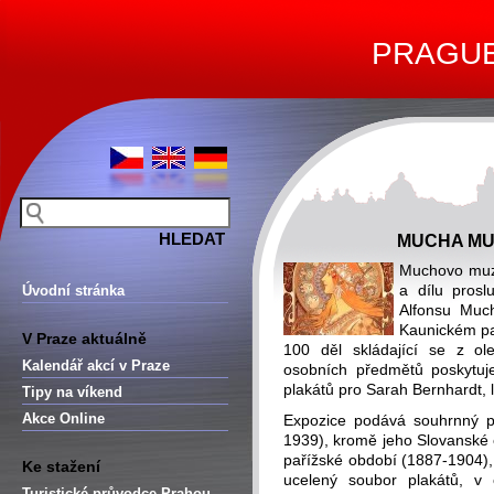
PRAGUE 
MUCHA MU
Muchovo muz
a dílu prosl
Úvodní stránka
Alfonsu Muc
Kaunickém pal
V Praze aktuálně
100 děl skládající se z ole
Kalendář akcí v Praze
osobních předmětů poskytuj
plakátů pro Sarah Bernhardt, 
Tipy na víkend
Akce Online
Expozice podává souhrnný p
1939), kromě jeho Slovanské 
pařížské období (1887-1904), 
Ke stažení
ucelený soubor plakátů, v 
Turistické průvodce Prahou –