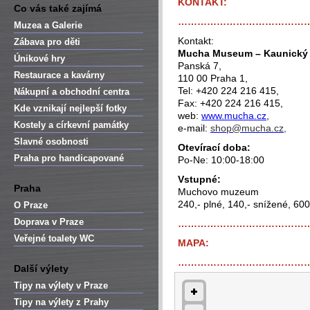
KONTAKT:
Co vás také zajímá
…………………………………
Muzea a Galerie
Kontakt:
Zábava pro děti
Mucha Museum – Kaunický 
Únikové hry
Panská 7,
Restaurace a kavárny
110 00 Praha 1,
Tel: +420 224 216 415,
Nákupní a obchodní centra
Fax: +420 224 216 415,
Kde vznikají nejlepší fotky
web:
www.mucha.cz
,
Kostely a církevní památky
e-mail:
shop@mucha.cz,
Slavné osobnosti
Otevírací doba:
Praha pro handicapované
Po-Ne: 10:00-18:00
Vstupné:
Praha
Muchovo muzeum
240,- plné, 140,- snížené, 600
O Praze
Doprava v Praze
…………………………………
Veřejné toalety WC
MAPA:
…………………………………
Další výlety
Tipy na výlety v Praze
Tipy na výlety z Prahy