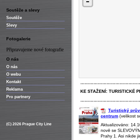
Soutěže a slevy
Soutěže
Slevy
Fotogalerie
Připravujeme nové fotografie
O nás
O nás
O webu
Kontakt
…………………………………
Reklama
KE STAŽENÍ:
TURISTICKÉ 
Pro partnery
…………………………………
Turistický prův
centrum
(velikost 
(C) 2026 Prague City Line
Aktualizováno: 14.
nově se SLEVOVÝMI
Prahy 1. Asi nikde 