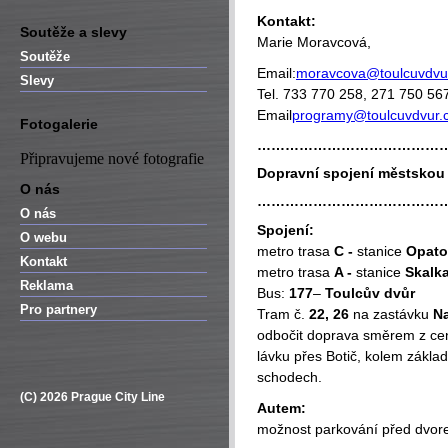
Kontakt:
Soutěže a slevy
Marie Moravcová,
Soutěže
Email:
moravcova@toulcuvdvu
Slevy
Tel. 733 770 258, 271 750 56
Email
programy@toulcuvdvur.
Fotogalerie
…………………………………
Připravujeme nové fotografie
Dopravní spojení městsko
O nás
…………………………………
O nás
Spojení:
O webu
metro trasa
C -
stanice
Opato
Kontakt
metro trasa
A -
stanice
Skalk
Reklama
Bus:
177
–
Toulcův dvůr
Pro partnery
Tram č.
22, 26
na zastávku
Na
odbočit doprava směrem z cent
lávku přes Botič, kolem zákla
schodech.
(C) 2026 Prague City Line
Autem:
možnost parkování před dvor