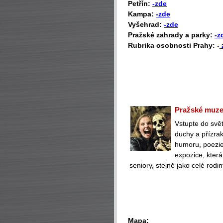
Petřín:
-zde
Kampa:
-zde
Vyšehrad:
-zde
Pražské zahrady a parky:
-z
Rubrika osobnosti Prahy: -
Pražské muzeu
Vstupte do svět
duchy a přízra
humoru, poezie 
expozice, která
seniory, stejně jako celé rodin
Mapa: