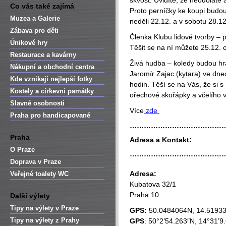
skvost. Uvidíte, že neodoláte 
Co vás také zajímá
Proto perníčky ke koupi budo
Muzea a Galerie
neděli 22.12. a v sobotu 28.1
Zábava pro děti
Členka Klubu lidové tvorby – 
Únikové hry
Těšit se na ní můžete 25.12. 
Restaurace a kavárny
Živá hudba – koledy budou hrá
Nákupní a obchodní centra
Jaromír Zajac (kytara) ve dne
Kde vznikají nejlepší fotky
hodin. Těší se na Vás, že si s
Kostely a církevní památky
ořechové skořápky a včelího 
Slavné osobnosti
Více
zde
Praha pro handicapované
…………………………………
Praha
Adresa a Kontakt:
O Praze
…………………………………
Doprava v Praze
Adresa:
Veřejné toalety WC
Kubatova 32/1
Praha 10
Další výlety
Tipy na výlety v Praze
GPS:
50.0484064N, 14.5193
Tipy na výlety z Prahy
GPS
: 50°2’54.263″N, 14°31’9