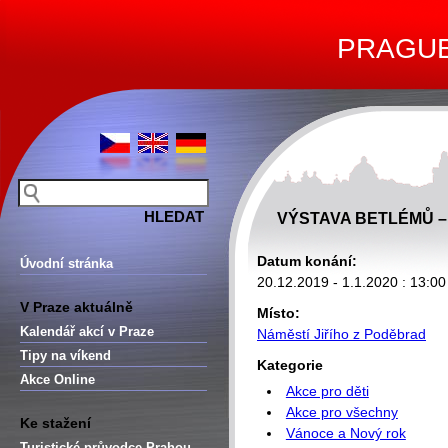
PRAGUE 
VÝSTAVA BETLÉMŮ 
Datum konání:
Úvodní stránka
20.12.2019 - 1.1.2020 : 13:00
V Praze aktuálně
Místo:
Kalendář akcí v Praze
Náměstí Jiřího z Poděbrad
Tipy na víkend
Kategorie
Akce Online
Akce pro děti
Akce pro všechny
Ke stažení
Vánoce a Nový rok
Turistické průvodce Prahou –