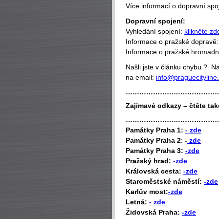
Více informací o dopravní sp
Dopravní spojení:
Vyhledání spojení:
klikněte zd
Informace o pražské dopravě
Informace o pražské hromad
Našli jste v článku chybu ? 
na email:
info@praguecityline
…………………………………
Zajímavé odkazy – čtěte tak
…………………………………
P
amátky Praha 1:
- zde
Památky Praha 2
:
-
zde
Památky Praha 3:
-zde
Pražský hrad:
-zde
Královská cesta:
-zde
Staroměstské náměstí:
-zde
Karlův most:
-zde
Letná:
- zde
Židovská Praha:
-zde