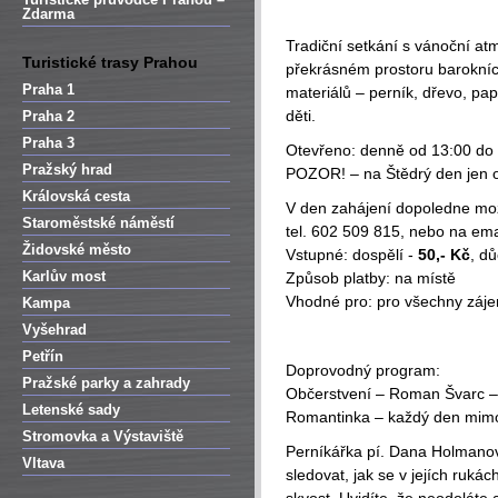
Zdarma
Tradiční setkání s vánoční at
Turistické trasy Prahou
překrásném prostoru barokních
Praha 1
materiálů – perník, dřevo, papí
děti.
Praha 2
Praha 3
Otevřeno: denně od 13:00 do 
Pražský hrad
POZOR! – na Štědrý den jen o
Královská cesta
V den zahájení dopoledne mož
Staroměstské náměstí
tel. 602 509 815, nebo na em
Židovské město
Vstupné: dospělí -
50,- Kč
, d
Karlův most
Způsob platby: na místě
Vhodné pro: pro všechny záj
Kampa
Vyšehrad
Petřín
Doprovodný program:
Pražské parky a zahrady
Občerstvení – Roman Švarc –
Letenské sady
Romantinka – každý den mimo
Stromovka a Výstaviště
Perníkářka pí. Dana Holmanov
Vltava
sledovat, jak se v jejích ruk