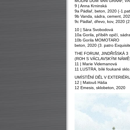
MÓDNÍ DŮM VAN GRAAF, VÁ
9 | Anna Krninská
9a Pádlař, beton, 2020 (-1.pat
9b Vanda, sádra, cement, 202
9c Pádlař, dřevo, kov, 2020 (
10 | Sára Svobodová
10a Gorila, příběh opičí, sádr
10b Gorila MOMOTARO
beton, 2020 (3. patro Exquisit
THE FORUM, JINDŘIŠSKÁ 3
(ROH S VÁCLAVSKÝM NÁMĚ
11 | Marie Videmanová
11 LUSTRA, bílé foukané sklo,
UMÍSTĚNÍ DĚL V EXTERIÉ
12 | Matouš Háša
12 Emesis, sklobeton, 2020