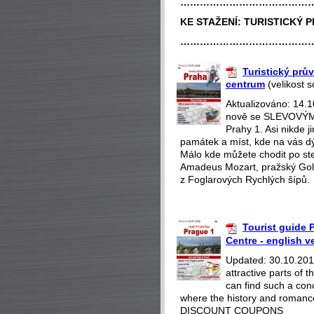
…………………………………
KE STAŽENÍ:
TURISTICKÝ 
…………………………………
Turistický prův
centrum
(velikost 
Aktualizováno: 14.
nově se SLEVOVÝMI
Prahy 1. Asi nikde 
památek a míst, kde na vás dý
Málo kde můžete chodit po st
Amadeus Mozart, pražský Gol
z Foglarových Rychlých šípů.
Tourist guide P
Centre - english v
Updated: 30.10.2018
attractive parts of
can find such a con
where the history and romance
DISCOUNT COUPONS