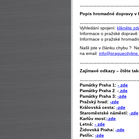
…………………………………
Popis hromadné dopravy v 
…………………………………
Vyhledání spojení:
klikněte zd
Informace o pražské dopravě
Informace o pražské hromad
Našli jste v článku chybu ? 
na email:
info@praguecityline
…………………………………
Zajímavé odkazy – čtěte tak
…………………………………
P
amátky Praha 1:
- zde
Památky Praha 2
:
-
zde
Památky Praha 3:
-zde
Pražský hrad:
-zde
Královská cesta:
-zde
Staroměstské náměstí:
-zde
Karlův most:
-zde
Letná:
- zde
Židovská Praha:
-zde
Petřín:
-zde