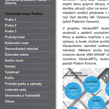
Zdarma
doplní letos poprvé obrazy 
desítky obrazů oživí na konci 
mladých umělců předvede v r
Turistické trasy Prahou
než čtyři desítky děl. Výstava
Praha 1
(před Palácem Savarin).
Praha 2
V projektu VáclavART budo
Praha 3
studentů z ateliérů sochařstv
Róny a ateliéru malířství z 
Pražský hrad
výstavy si bude možné prohlé
Královská cesta
Václavského náměstí směre
Staroměstské náměstí
náměstí. Některé sochy bu
módním domě VAN GRAAF či v 
Židovské město
novinkou VáclavARTu, budou
Karlův most
pasáži Paláce Koruna.
Kampa
Vyšehrad
Petřín
Pražské parky a zahrady
Letenské sady
Stromovka a Výstaviště
Vltava