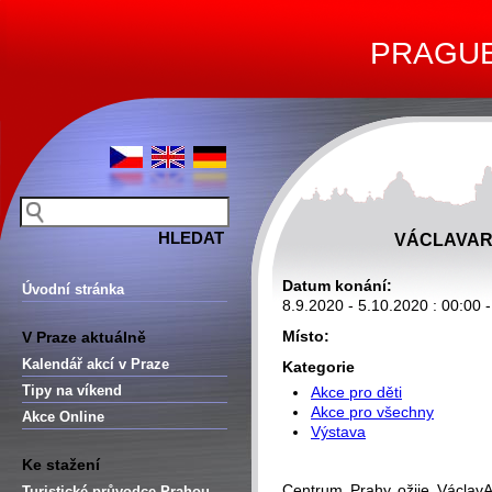
PRAGUE 
VÁCLAVAR
Datum konání:
Úvodní stránka
8.9.2020 - 5.10.2020 : 00:00 
Místo:
V Praze aktuálně
Kalendář akcí v Praze
Kategorie
Tipy na víkend
Akce pro děti
Akce pro všechny
Akce Online
Výstava
Ke stažení
Centrum Prahy ožije Václav
Turistické průvodce Prahou –