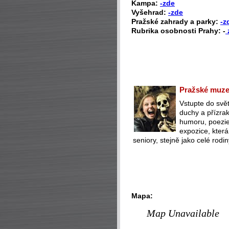
Kampa:
-zde
Vyšehrad:
-zde
Pražské zahrady a parky:
-z
Rubrika osobnosti Prahy: -
Pražské muzeu
Vstupte do svět
duchy a přízra
humoru, poezie 
expozice, která
seniory, stejně jako celé rodin
Mapa:
Map Unavailable