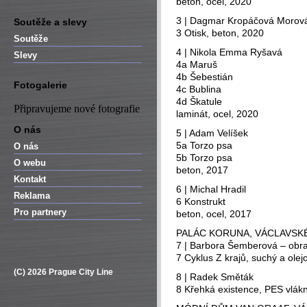
beton, ocel, 2020
3 | Dagmar Kropáčová Morov
Soutěže a slevy
3 Otisk, beton, 2020
Soutěže
4 | Nikola Emma Ryšavá
Slevy
4a Maruš
4b Šebestián
Fotogalerie
4c Bublina
4d Škatule
Připravujeme nové fotografie
laminát, ocel, 2020
O nás
5 | Adam Velíšek
5a Torzo psa
O nás
5b Torzo psa
O webu
beton, 2017
Kontakt
6 | Michal Hradil
Reklama
6 Konstrukt
Pro partnery
beton, ocel, 2017
PALÁC KORUNA, VÁCLAVSKÉ
7 | Barbora Šemberová – obr
7 Cyklus Z krajů, suchý a olejo
(C) 2026 Prague City Line
8 | Radek Směták
8 Křehká existence, PES vlákn