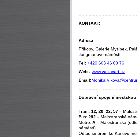
…………………………………
KONTAKT:
…………………………………
Adresa
Příkopy, Galerie Myslbek, P
Jungmanovo náměstí
Tel:
+420 603 46 00 76
Web :
www.vaclavart.cz
Email:
Monika.Vlkova@centru
…………………………………
Dopravní spojení městsko
…………………………………
Tram:
12, 20, 22, 57
– Malost
Bus:
292
– Malostranské námě
Metro:
A
– Malostranská (odtu
náměstí)
Odtud směrem ke Karlovu mos