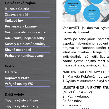
Co vás také zajímá
Muzea a Galerie
Zábava pro děti
Únikové hry
Restaurace a kavárny
VáclavART je doslova výsta
nezávislých umělců.
Nákupní a obchodní centra
Kde vznikají nejlepší fotky
Čtvrtá po sobě jdoucí samos
aspekty labyrintního spojen
Kostely a církevní památky
projevu současného umění m
Slavné osobnosti
intuitivně živelná. Usiluje o 
Praha pro handicapované
individuálních sémiotik, figurac
žádné zjevné pojítko mezi pr
mezi sběrateli, umělci, kurátor
Praha
NÁKUPNÍ GALERIE MYSLBEK
O Praze
1 | Markéta Kolářová – obrazy
Doprava v Praze
1 Cyklus Midsummer, akryl a o
Veřejné toalety WC
UMÍSTĚNÍ DĚL V EXTERIÉRU
(MEZI Č. P. 4 – 12)
Další výlety
2 | Patrik Adamec
Tipy na výlety v Praze
2a Bez názvu
2b Bez názvu
Tipy na výlety z Prahy