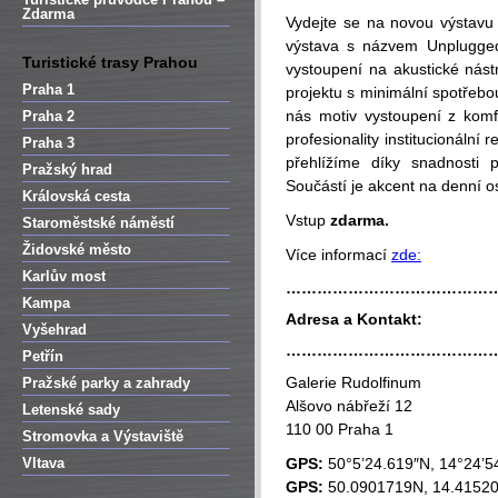
Zdarma
Vydejte se na novou výstavu
výstava s názvem Unplugged,
Turistické trasy Prahou
vystoupení na akustické nást
Praha 1
projektu s minimální spotřebou
nás motiv vystoupení z komfo
Praha 2
profesionality institucionální
Praha 3
přehlížíme díky snadnosti 
Pražský hrad
Součástí je akcent na denní os
Královská cesta
Vstup
zdarma.
Staroměstské náměstí
Židovské město
Více informací
zde:
Karlův most
…………………………………
Kampa
Adresa a Kontakt:
Vyšehrad
…………………………………
Petřín
Galerie Rudolfinum
Pražské parky a zahrady
Alšovo nábřeží 12
Letenské sady
110 00 Praha 1
Stromovka a Výstaviště
Vltava
GPS:
50°5’24.619″N, 14°24’5
GPS:
50.0901719N, 14.4152