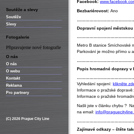
Facebook:
www.facebook.c
Soutěže a slevy
Bezbariérovost:
Ano
Soutěže
…………………………………
Slevy
Dopravní spojení městsko
…………………………………
Fotogalerie
Metro B stanice Smíchovské n
Připravujeme nové fotografie
Parkování je možno přímo u a
O nás
…………………………………
O nás
Popis hromadné dopravy v 
O webu
…………………………………
Kontakt
Vyhledání spojení:
klikněte zd
Reklama
Informace o pražské dopravě
Pro partnery
Informace o pražské hromad
Našli jste v článku chybu ? 
na email:
info@praguecityline
(C) 2026 Prague City Line
…………………………………
Zajímavé odkazy – čtěte tak