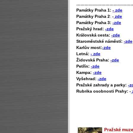
…………………………………
P
amátky Praha 1:
- zde
Památky Praha 2
:
-
zde
Památky Praha 3:
-zde
Pražský hrad:
-zde
Královská cesta:
-zde
Staroměstské náměstí:
-zde
Karlův most:
-zde
Letná:
- zde
Židovská Praha:
-zde
Petřín:
-zde
Kampa:
-zde
Vyšehrad:
-zde
Pražské zahrady a parky:
-z
Rubrika osobnosti Prahy: -
Pražské muzeu