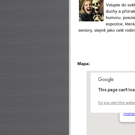
Vstupte do svět
duchy a přízra
humoru, poezie 
expozice, která
seniory, stejně jako celé rodin
Mapa:
This page can't lo
Do you own this websi
Smícho
Hořejší
Podrob