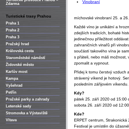
Vinobraní
Zdarma
Turistické trasy Prahou
míchovské vinobraní 25. a 26
Praha 1
Každé víno je unikátní a hrozn
Praha 2
zdejších tradicích, bohaté hist
Praha 3
jedinečnou příležitost oddáva
Pražský hrad
zahraničních vinařů při vinobr
Královská cesta
součástí takového vína je sam
s přáteli, nebo máš možnost, 
Staroměstské náměstí
zpomalit a vypnout.
Židovské město
Karlův most
Přidej k tomu čerstvý vzduch a 
strávený víkend je hotový. S
Kampa
posledním zářijovém víkendu.
Vyšehrad
Petřín
Kdy?
pátek 25. září 2020 od 15:00 
Pražské parky a zahrady
sobota 26. září 2020 od 12:0
Letenské sady
Stromovka a Výstaviště
Kde?
Vltava
ERPET centrum, Strakonická 
Festival je umístěn do úžasn