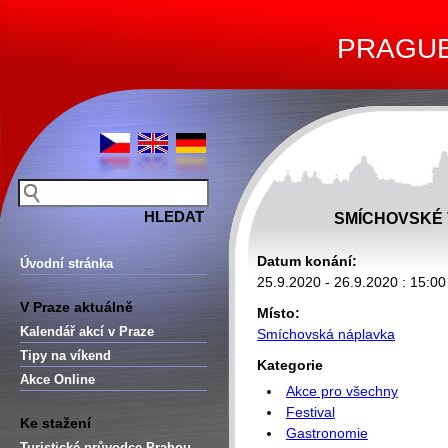
PRAGUE 
SMÍCHOVSKÉ V
Datum konání:
Úvodní stránka
25.9.2020 - 26.9.2020 : 15:00
V Praze aktuálně
Místo:
Kalendář akcí v Praze
Smíchovská náplavka
Tipy na víkend
Kategorie
Akce Online
Akce pro všechny
Festival
Ke stažení
Gastronomie
Turistické průvodce Prahou –