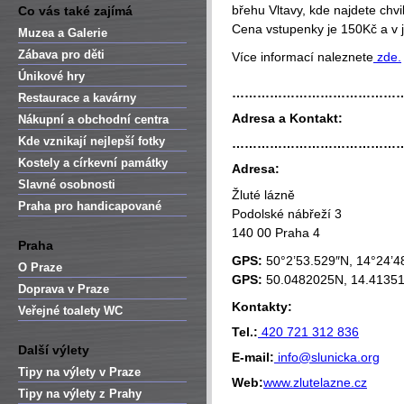
břehu Vltavy, kde najdete chvi
Co vás také zajímá
Cena vstupenky je 150Kč a v j
Muzea a Galerie
Zábava pro děti
Více informací naleznete
zde.
Únikové hry
…………………………………
Restaurace a kavárny
Adresa a Kontakt:
Nákupní a obchodní centra
Kde vznikají nejlepší fotky
…………………………………
Kostely a církevní památky
Adresa:
Slavné osobnosti
Žluté lázně
Praha pro handicapované
Podolské nábřeží 3
140 00 Praha 4
Praha
GPS:
50°2’53.529″N, 14°24’4
O Praze
GPS:
50.0482025N, 14.4135
Doprava v Praze
Kontakty:
Veřejné toalety WC
Tel.:
420 721 312 836
Další výlety
E-mail:
info@slunicka.org
Tipy na výlety v Praze
Web:
www.zlutelazne.cz
Tipy na výlety z Prahy