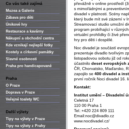
Co vás také zajímá
převážně v online prostředí (
s mimořádnými a preventivním
Muzea a Galerie
divadel v platnosti. Scény např
Zábava pro děti
který bude mít své zázemí v I
Streamovací studio umožní di
Únikové hry
program probíhající v různýc
Restaurace a kavárny
virtuální prohlídky či živé pře
Nákupní a obchodní centra
hry pro děti i dospělé.
Kde vznikají nejlepší fotky
Noc divadel je součástí evro
Kostely a církevní památky
prezentuje divadlo tvořivým z
listopadovou sobotu již od ro
Slavné osobnosti
účastnilo
deset evropských 
Praha pro handicapované
ČR, Chorvatsko, Maďarsko, Ra
zapojilo se
400 divadel a ins
Praha
první ročník Noci divadel 16. 
O Praze
Kontakt:
Doprava v Praze
Institut umění – Divadelní ú
Veřejné toalety WC
Celetná 17
110 00 Praha 1
Tel.:+420 224 809 111
Další výlety
Email:noc@divadlo.cz
Tipy na výlety v Praze
www.nocdivadel.cz/
Tipy na výlety z Prahy