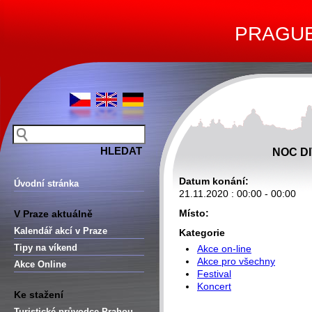
PRAGUE 
NOC DI
Datum konání:
Úvodní stránka
21.11.2020 : 00:00 - 00:00
Místo:
V Praze aktuálně
Kalendář akcí v Praze
Kategorie
Tipy na víkend
Akce on-line
Akce pro všechny
Akce Online
Festival
Koncert
Ke stažení
Turistické průvodce Prahou –