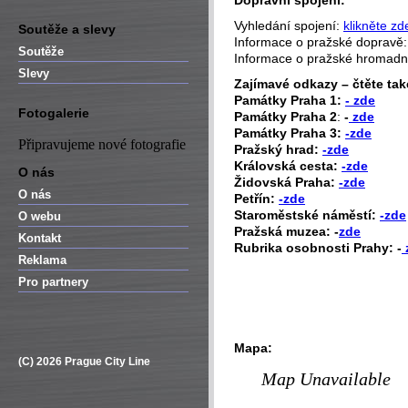
Dopravní spojení:
Vyhledání spojení:
klikněte zd
Soutěže a slevy
Informace o pražské dopravě
Soutěže
Informace o pražské hromad
Slevy
Zajímavé odkazy – čtěte tak
P
amátky Praha 1:
- zde
Fotogalerie
Památky Praha 2
:
-
zde
Památky Praha 3:
-zde
Připravujeme nové fotografie
Pražský hrad:
-zde
Královská cesta:
-zde
O nás
Židovská Praha:
-zde
O nás
Petřín:
-zde
Staroměstské náměstí:
-zde
O webu
Pražská muzea: -
zde
Kontakt
Rubrika osobnosti Prahy: -
Reklama
Pro partnery
Mapa:
(C) 2026 Prague City Line
Map Unavailable