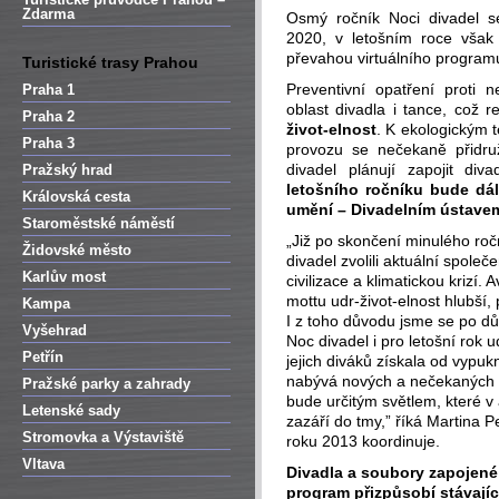
Zdarma
Osmý ročník Noci divadel se
2020, v letošním roce vša
převahou virtuálního program
Turistické trasy Prahou
Preventivní opatření proti
Praha 1
oblast divadla i tance, což re
Praha 2
život-elnost
. K ekologickým 
Praha 3
provozu se nečekaně přidruž
divadel plánují zapojit div
Pražský hrad
letošního ročníku bude dál
Královská cesta
umění – Divadelním ústavem
Staroměstské náměstí
„Již po skončení minulého roč
Židovské město
divadel zvolili aktuální společ
Karlův most
civilizace a klimatickou krizí.
mottu udr-život-elnost hlubší,
Kampa
I z toho důvodu jsme se po dů
Vyšehrad
Noc divadel i pro letošní rok 
Petřín
jejich diváků získala od vypuk
nabývá nových a nečekaných d
Pražské parky a zahrady
bude určitým světlem, které v 
Letenské sady
zazáří do tmy,” říká Martina 
Stromovka a Výstaviště
roku 2013 koordinuje.
Vltava
Divadla a soubory zapojené 
program přizpůsobí stávají