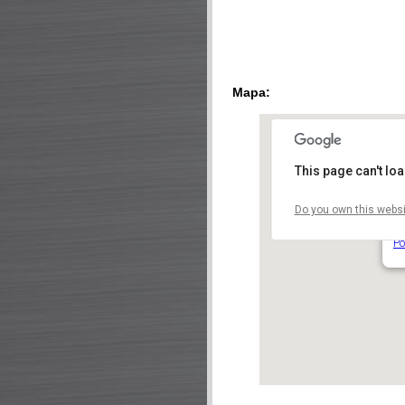
Mapa:
This page can't lo
Do you own this websi
No
Je
Po