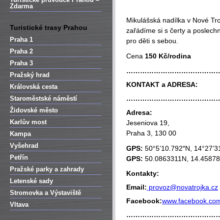
Zdarma
Mikulášská nadílka v Nové Tro
Turistické trasy Prahou
zařádíme si s čerty a poslec
Praha 1
pro děti s sebou.
Praha 2
Cena
150 Kč/rodina
Praha 3
…………………………………
Pražský hrad
KONTAKT a ADRESA:
Královská cesta
…………………………………
Staroměstské náměstí
Židovské město
Adresa:
Karlův most
Jeseniova 19,
Praha 3, 130 00
Kampa
Vyšehrad
GPS:
50°5’10.792″N, 14°27’3
Petřín
GPS:
50.0863311N, 14.4587
Pražské parky a zahrady
Kontakty:
Letenské sady
Email:
provoz@novatrojka.cz
Stromovka a Výstaviště
Facebook:
www.facebook.co
Vltava
…………………………………