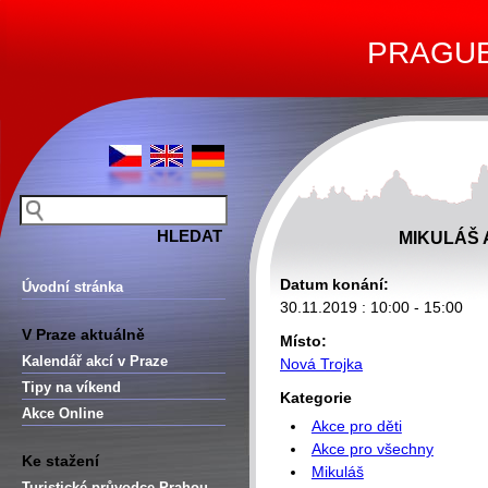
PRAGUE 
MIKULÁŠ 
Datum konání:
Úvodní stránka
30.11.2019 : 10:00 - 15:00
V Praze aktuálně
Místo:
Kalendář akcí v Praze
Nová Trojka
Tipy na víkend
Kategorie
Akce Online
Akce pro děti
Akce pro všechny
Ke stažení
Mikuláš
Turistické průvodce Prahou –