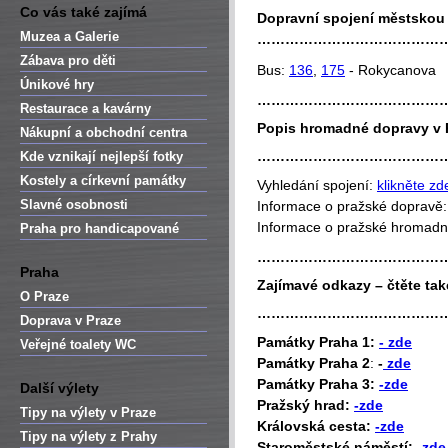
Co vás také zajímá
Dopravní spojení městsko
Muzea a Galerie
…………………………………
Zábava pro děti
Bus:
136
,
175
- Rokycanova
Únikové hry
…………………………………
Restaurace a kavárny
Popis hromadné dopravy v 
Nákupní a obchodní centra
…………………………………
Kde vznikají nejlepší fotky
Kostely a církevní památky
Vyhledání spojení:
klikněte zd
Slavné osobnosti
Informace o pražské dopravě
Informace o pražské hromad
Praha pro handicapované
…………………………………
Praha
Zajímavé odkazy – čtěte tak
O Praze
…………………………………
Doprava v Praze
P
amátky Praha 1:
- zde
Veřejné toalety WC
Památky Praha 2
:
-
zde
Památky Praha 3:
-zde
Další výlety
Pražský hrad:
-zde
Tipy na výlety v Praze
Královská cesta:
-zde
Tipy na výlety z Prahy
Staroměstské náměstí:
-zde