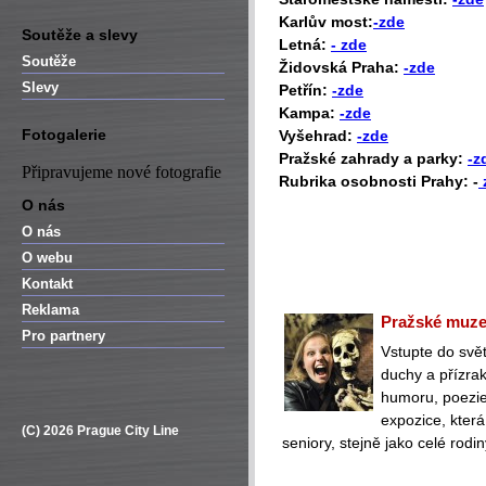
Karlův most:
-zde
Soutěže a slevy
Letná:
- zde
Soutěže
Židovská Praha:
-zde
Slevy
Petřín:
-zde
Kampa:
-zde
Fotogalerie
Vyšehrad:
-zde
Pražské zahrady a parky:
-z
Připravujeme nové fotografie
Rubrika osobnosti Prahy: -
O nás
O nás
O webu
Kontakt
Reklama
Pražské muzeu
Pro partnery
Vstupte do svět
duchy a přízra
humoru, poezie 
expozice, která
(C) 2026 Prague City Line
seniory, stejně jako celé rodin