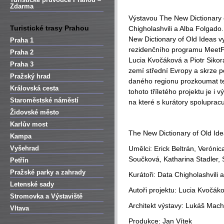
Zdarma
Výstavou The New Dictionary 
Turistické trasy Prahou
Chigholashvili a Alba Folgado
New Dictionary of Old Ideas v
Praha 1
rezidenčního programu MeetFa
Praha 2
Lucia Kvočáková a Piotr Sikor
Praha 3
zemí střední Evropy a skrze po
Pražský hrad
daného regionu prozkoumat te
Královská cesta
tohoto tříletého projektu je i 
Staroměstské náměstí
na které s kurátory spolupracu
Židovské město
Karlův most
The New Dictionary of Old Id
Kampa
Vyšehrad
Umělci: Erick Beltrán, Verónic
Součková, Katharina Stadler, S
Petřín
Pražské parky a zahrady
Kurátoři: Data Chigholashvili 
Letenské sady
Autoři projektu: Lucia Kvočáko
Stromovka a Výstaviště
Architekt výstavy: Lukáš Mach
Vltava
Produkce: Jan Vítek