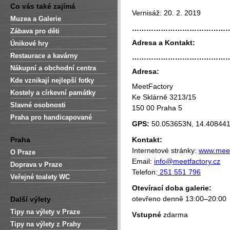
Co vás také zajímá
Vernisáž: 20. 2. 2019
Muzea a Galerie
…………………………………
Zábava pro děti
Adresa a Kontakt:
Únikové hry
Restaurace a kavárny
…………………………………
Nákupní a obchodní centra
Adresa:
Kde vznikají nejlepší fotky
MeetFactory
Kostely a církevní památky
Ke Sklárně 3213/15
Slavné osobnosti
150 00 Praha 5
Praha pro handicapované
GPS:
50.053653N, 14.40844
Praha
Kontakt:
Internetové stránky:
www.meetf
O Praze
Email:
info@meetfactory.cz
Doprava v Praze
Telefon:
251 551 796
Veřejné toalety WC
Otevírací doba galerie:
otevřeno denně 13:00–20:00
Další výlety
Tipy na výlety v Praze
Vstupné
zdarma
Tipy na výlety z Prahy