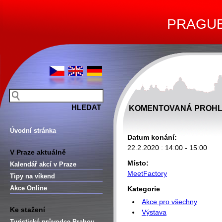
PRAGUE 
KOMENTOVANÁ PROHLÍ
Úvodní stránka
Datum konání:
22.2.2020 : 14:00 - 15:00
V Praze aktuálně
Místo:
Kalendář akcí v Praze
MeetFactory
Tipy na víkend
Akce Online
Kategorie
Akce pro všechny
Ke stažení
Výstava
Turistické průvodce Prahou –