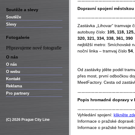
…………………………………
Dopravní spojení městsko
Soutěže a slevy
…………………………………
Soutěže
Slevy
Zastávka „Lihovar“ tramvaje č
autobusy číslo:
105, 118, 125,
Fotogalerie
320, 321, 334, 338, 361, 390
nejbližší metro: Smíchovské ná
Připravujeme nové fotografie
noční linka – tramvaj číslo
54
,
O nás
O nás
Od zastávky jděte podél tram
O webu
přes most, první odbočkou dop
Kontakt
MeetFactory. Cesta od zastávky
Reklama
…………………………………
Pro partnery
Popis hromadné dopravy v 
…………………………………
Vyhledání spojení:
klikněte zd
(C) 2026 Prague City Line
Informace o pražské dopravě
Informace o pražské hromad