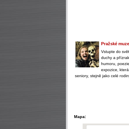
Pražské muzeu
Vstupte do svět
duchy a přízra
humoru, poezie 
expozice, která
seniory, stejně jako celé rodin
Mapa: