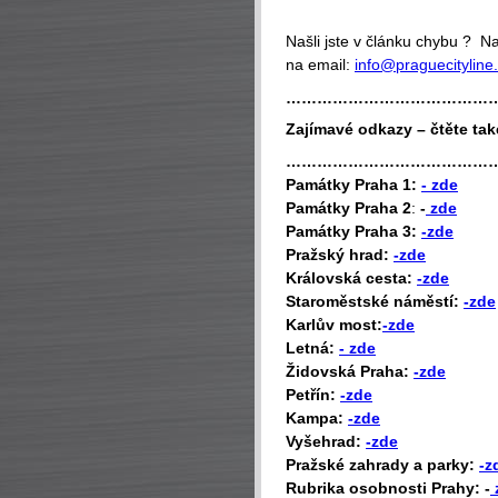
Našli jste v článku chybu ? 
na email:
info@praguecityline
…………………………………
Zajímavé odkazy – čtěte tak
…………………………………
P
amátky Praha 1:
- zde
Památky Praha 2
:
-
zde
Památky Praha 3:
-zde
Pražský hrad:
-zde
Královská cesta:
-zde
Staroměstské náměstí:
-zde
Karlův most:
-zde
Letná:
- zde
Židovská Praha:
-zde
Petřín:
-zde
Kampa:
-zde
Vyšehrad:
-zde
Pražské zahrady a parky:
-z
Rubrika osobnosti Prahy: -